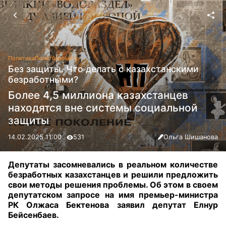
Политика
Политбарометр
Без защиты. Что делать с казахстанскими
безработными?
Более 4,5 миллиона казахстанцев
находятся вне системы социальной
защиты
14.02.2025 11:00
531
Ольга Шишанова
Депутаты засомневались в реальном количестве
безработных казахстанцев и решили предложить
свои методы решения проблемы. Об этом в своем
депутатском запросе на имя премьер-министра
РК Олжаса Бектенова заявил депутат Елнур
Бейсенбаев
.