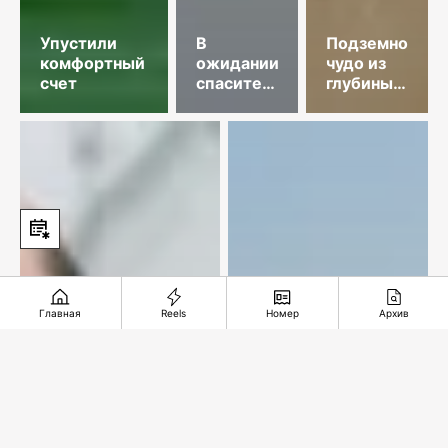
Упустили
В
Подземное
комфортный
ожидании
чудо из
счет
спасительного
глубины
звонка
веков
Главная
Reels
Номер
Архив