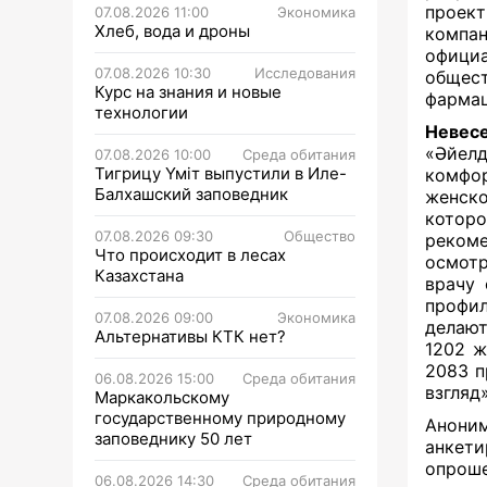
проект
07.08.2026 11:00
Экономика
Хлеб, вода и дроны
компан
официа
07.08.2026 10:30
Исследования
общес
Курс на знания и новые
фармац
технологии
Невесе
«Әйел
07.08.2026 10:00
Среда обитания
Тигрицу Үміт выпустили в Иле-
комфо
Балхашский заповедник
женск
котор
07.08.2026 09:30
Общество
реком
Что происходит в лесах
осмотр
Казахстана
врачу 
профи
07.08.2026 09:00
Экономика
делают
Альтернативы КТК нет?
1202 ж
2083 п
06.08.2026 15:00
Среда обитания
взгляд
Маркакольскому
государственному природному
Анони
заповеднику 50 лет
анкети
опроше
06.08.2026 14:30
Среда обитания