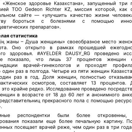
 «Женское здоровье Казахстана», запущенный три 
ией ТОО Gedeon Richter KZ, миссия которой, как 
льном сайте — «улучшить качество жизни человек
тву бороться с болезнями с помощью иннов
евтических препаратов».
лая статистика
дің жаны – Душа женщины» своеобразное место женск
рта. Оно открыто в рамках прошедшей ежегодно
ого здоровья. #AYELDER DAUSY_RG проведено иссл
ое показало, что лишь 37 процентов женщин 
ендации врачей-гинекологов и проходят профилак
 один раз в полгода. Четыре из пяти женщин Казахста
один раз в год. Доля женщин, полностью отказыв
лактических осмотров, составляет 13 процентов. 
 это крайне редко. Исследование проведено посредст
енщин в возрасте от 18 до 60 лет и анонимного анк
редставительниц прекрасного пола с помощью ресурс
».
мные респондентки были более откровенны,
рования показали еще более печальную картину. П
нных посещает врачей реже, чем один раз в три года