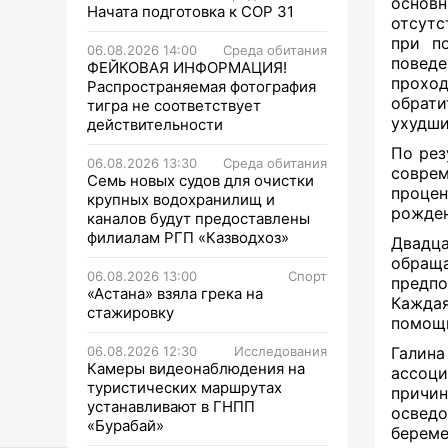
основн
Начата подготовка к СОР 31
отсутс
при по
06.08.2026 14:00
Среда обитания
повед
ФЕЙКОВАЯ ИНФОРМАЦИЯ!
проход
Распространяемая фотография
обрати
тигра не соответствует
ухудши
действительности
По рез
06.08.2026 13:30
Среда обитания
соврем
Семь новых судов для очистки
процен
крупных водохранилищ и
рожден
каналов будут предоставлены
филиалам РГП «Казводхоз»
Двадц
обращ
06.08.2026 13:00
Спорт
предп
«Астана» взяла грека на
Каждая
стажировку
помощи
06.08.2026 12:30
Исследования
Галин
Камеры видеонаблюдения на
ассоци
туристических маршрутах
причин
устанавливают в ГНПП
освед
«Бурабай»
берем