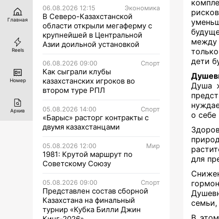
компле
06.08.2026 12:15
Экономика
риско
В Северо-Казахстанской
Главная
умень
области открыли мегаферму с
будуще
крупнейшей в Центральной
между
Азии доильной установкой
только
Reels
дети б
06.08.2026 09:00
Спорт
Как сыграли клубы
Душев
казахстанских игроков во
Номер
Душа ж
втором туре РПЛ
предст
нуждае
05.08.2026 14:00
Спорт
Архив
о себе
«Барыс» расторг контракты с
двумя казахстанцами
Здоров
приро
05.08.2026 12:00
Мир
растит
1981: Крутой маршрут по
для пр
Советскому Союзу
Сниже
05.08.2026 09:00
Спорт
гормон
Представлен состав сборной
Душев
Казахстана на финальный
семьи,
турнир «Кубка Билли Джин
В этом
Кинг-2026»