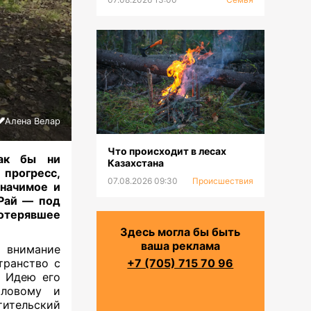
Алена Велар
Что происходит в лесах
как бы ни
Казахстана
 прогресс,
07.08.2026 09:30
Происшествия
значимое и
Рай — под
потерявшее
Здесь могла бы быть
ваша реклама
 внимание
транство с
+7 (705) 715 70 96
. Идею его
оловому и
тельский