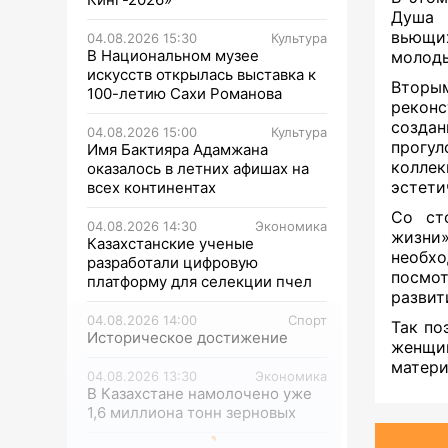
Душа 
вьющих
04.08.2026 15:30
Культура
В Национальном музее
молод
искусств открылась выставка к
Вторы
100-летию Сахи Романова
реконс
созда
04.08.2026 15:00
Культура
прогул
Имя Бактияра Адамжана
колле
оказалось в летних афишах на
эстети
всех континентах
Со ст
04.08.2026 14:30
Экономика
жизни»
Казахстанские ученые
необхо
разработали цифровую
посмот
платформу для селекции пчел
развит
04.08.2026 14:00
Спорт
Так по
Историческое достижение
женщин
матери
04.08.2026 13:30
Экономика
В Казахстане намолочено уже
1,6 миллиона тонн зерновых