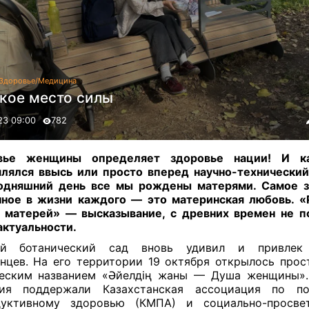
Здоровье/Медицина
кое место силы
23 09:00
782
вье женщины определяет здоровье нации! И 
лялся ввысь или просто вперед научно-технический
одняшний день все мы рождены матерями. Самое 
ное в жизни каждого — это материнская любовь. «
 матерей» — высказывание, с древних времен не 
 актуальности
.
ый ботанический сад вновь удивил и привлек
нцев. На его территории 19 октября открылось прос
еским названием «Әйелдің жаны — Душа женщины»
ния поддержали Казахстанская ассоциация по п
дуктивному здоровью (КМПА) и социально-просвети