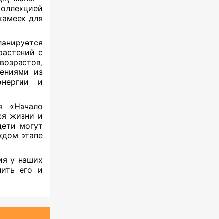
ллекцией
камеек для
анируется
астений с
озрастов,
тениями из
энергии и
я «Начало
ся жизни и
дети могут
ждом этапе
ия у наших
нить его и