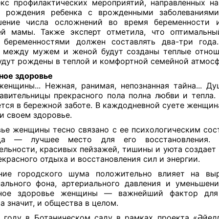
кс профилактических мероприятий, направленных н
в рождения ребенка с врожденными заболеваниями
шение числа осложнений во время беременности 
й мамы. Также эксперт отметила, что оптимальны
 беременностями должен составлять два-три года.
 между мужем и женой будут созданы теплые отнош
удут рождены в теплой и комфортной семейной атмос
ное здоровье
енщины... Нежная, ранимая, непознанная тайна... Ду
авительницы прекрасного пола полна любви и тепла.
тся в бережной заботе. В каждодневной суете женщин
 и своем здоровье.
ье женщины тесно связано с ее психологическим сос
да — лучшее место для его восстановления. 
ельности, красивых пейзажей, тишины и уюта создает
екрасного отдыха и восстановления сил и энергии.
ние городского шума положительно влияет на выр
ального фона, артериального давления и уменьшени
ное здоровье женщины — важнейший фактор для
 а значит, и общества в целом.
 году в Ботаническом саду в рамках проекта «Әйел