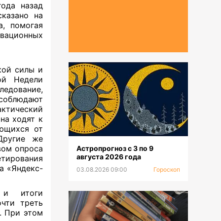
года назад
сказано на
а, помогая
ационных
ой силы и
й Недели
едование,
соблюдают
тический
на ходят к
ающихся от
Другие же
вом опроса
Астропрогноз с 3 по 9
августа 2026 года
етирования
а «Яндекс-
03.08.2026 09:00
Гороскоп
 и итоги
очти треть
. При этом