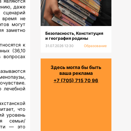
в являются
ению, даже
 сценарий
 время не
нтов могут
ия заметно
Безопасность, Конституция
и география родины
тносятся к
31.07.2026 12:30
Образование
ных (36,10
в вопросах
Здесь могла бы быть
зываются
ваша реклама
енопаузы,
+7 (705) 715 70 96
чувствие.
 лечебной
станской
итает, что
й уровень
ия семьи/
сти — это