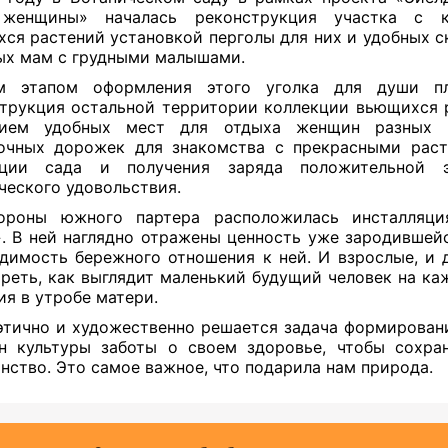
женщины» началась реконструкция участка с ко
ся растений установкой перголы для них и удобных с
ых мам с грудными малышами.
м этапом оформления этого уголка для души пл
трукция остальной территории коллекции вьющихся р
нием удобных мест для отдыха женщин разных в
очных дорожек для знакомства с прекрасными рас
кции сада и получения заряда положительной 
ческого удовольствия.
ороны южного партера расположилась инсталляци
. В ней наглядно отражены ценность уже зародившей
димость бережного отношения к ней. И взрослые, и 
реть, как выглядит маленький будущий человек на ка
ия в утробе матери.
этично и художественно решается задача формирован
 культуры заботы о своем здоровье, чтобы сохра
нство. Это самое важное, что подарила нам природа.