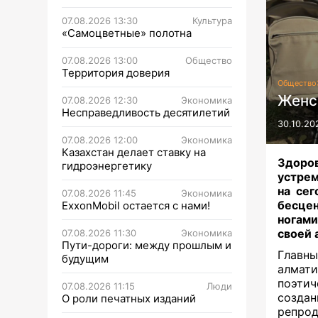
07.08.2026 13:30
Культура
«Самоцветные» полотна
07.08.2026 13:00
Общество
Территория доверия
Общество
Женс
07.08.2026 12:30
Экономика
Несправедливость десятилетий
30.10.20
07.08.2026 12:00
Экономика
Казахстан делает ставку на
Здоро
гидроэнергетику
устрем
на сег
07.08.2026 11:45
Экономика
бесцен
ExxonMobil остается с нами!
ногами
своей
07.08.2026 11:30
Экономика
Пути-дороги: между прошлым и
Главн
будущим
алмати
поэтич
07.08.2026 11:15
Люди
созда
О роли печатных изданий
репро