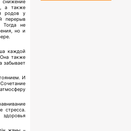
а снижение
, а также
и родов у
й перерыв
 Тогда не
ения, но и
фере.
ша каждой
 Она также
а забывает
тоянием. И
Сочетание
 атмосферу
авнивание
е стресса.
 здоровья
дің жаны –