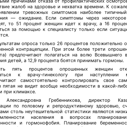
ыми причинами отказа от профилактических осмотро
твие жалоб на здоровье и нехватка времени. К сожал
явлении тревожных симптомов наиболее типичный
ения — ожидание. Если симптомы через некоторое
ят, то 51 процент женщин идет к врачу, а 16 проце
ться за помощью к специалисту только если ситуац
тся.
ультатам опроса только 26 процентов положительно о
енной контрацепции. При этом более трети опрошен
та) предпочитают полагаться на волю Всевышнего 
ия детей, а 12,9 процента боятся принимать гормоны.
ать пять процентов опрошенных женщин отка
аться к врачу-гинекологу при наступлении м
очитают самостоятельно контролировать свое само
 пятая не видит вообще необходимости в какой-либо
 при климаксе.
а Александровна Гребенникова, директор Казах
ации по половому и репродуктивному здоровью, сч
ами столь неутешительной статистики являются низки
омленности населения в вопросах планирован
енности и гормонофобия. Планирование беременно