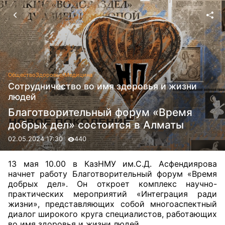
Общество
Здоровье/Медицина
Сотрудничество во имя здоровья и жизни
людей
Благотворительный форум «Время
добрых дел» состоится в Алматы
02.05.2024 17:30
440
13 мая 10.00 в КазНМУ им.С.Д. Асфендиярова
начнет работу Благотворительный форум «Время
добрых дел». Он откроет комплекс научно-
практических мероприятий «Интеграция ради
жизни», представляющих собой многоаспектный
диалог широкого круга специалистов, работающих
во имя здоровья и жизни людей.