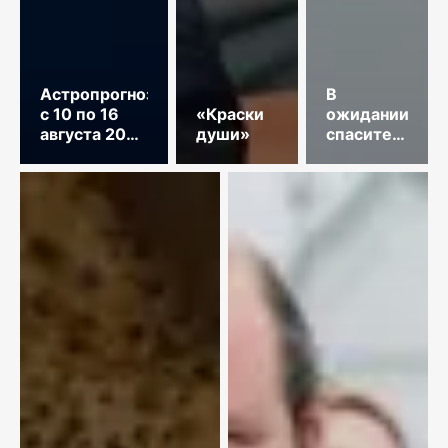
Астропрогноз
В
с 10 по 16
«Краски
ожидании
августа 2026
души»
спасительного
год
звонка