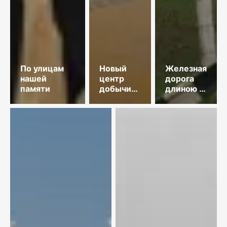
По улицам
Новый
Железная
нашей
центр
дорога
памяти
добычи
длиною в
меди
35 лет