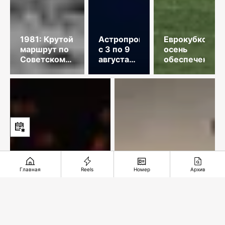
1981: Крутой
Астропрогноз
Еврокубковая
маршрут по
с 3 по 9
осень
Советскому
августа
обеспечена
Союзу
2026
года
Главная
Reels
Номер
Архив