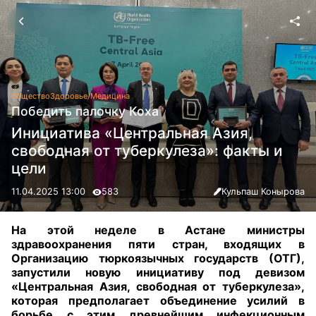
Общество
Здоровье/Медицина
Победить палочку Коха
Инициатива «Центральная Азия,
свободная от туберкулеза»: факты и
цели
11.04.2025 13:00
583
Кульпаш Конырова
На этой неделе в Астане министры
здравоохранения пяти стран, входящих в
Организацию тюркоязычных государств (ОТГ),
запустили новую инициативу под девизом
«Центральная Азия, свободная от туберкулеза»,
которая предполагает объединение усилий в
борьбе с этим древнейшим инфекционным