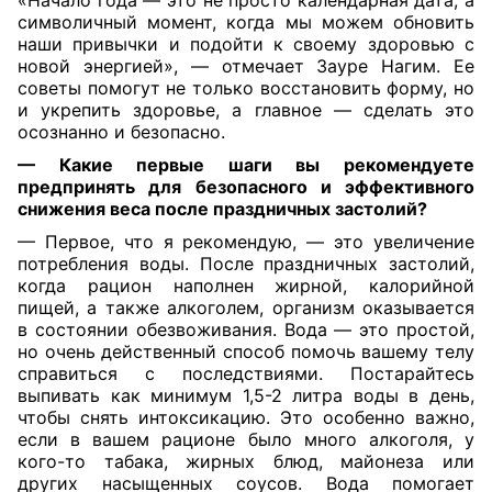
«Начало года — это не просто календарная дата, а
символичный момент, когда мы можем обновить
наши привычки и подойти к своему здоровью с
новой энергией», — отмечает Зауре Нагим.
Ее
советы помогут не только восстановить форму, но
и укрепить здоровье, а главное — сделать это
осознанно и безопасно.
— Какие первые шаги вы рекомендуете
предпринять для безопасного и эффективного
снижения веса после праздничных застолий?
— Первое, что я рекомендую, — это увеличение
потребления воды. После праздничных застолий,
когда рацион наполнен жирной, калорийной
пищей, а также алкоголем, организм оказывается
в состоянии обезвоживания. Вода — это простой,
но очень действенный способ помочь вашему телу
справиться с последствиями. Постарайтесь
выпивать как минимум 1,5-2 литра воды в день,
чтобы снять интоксикацию. Это особенно важно,
если в вашем рационе было много алкоголя, у
кого-то табака, жирных блюд, майонеза или
других насыщенных соусов. Вода помогает