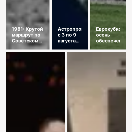
1981: Крутой
Астропрогноз
Еврокубковая
маршрут по
с 3 по 9
осень
Советскому
августа
обеспечена
Союзу
2026
года