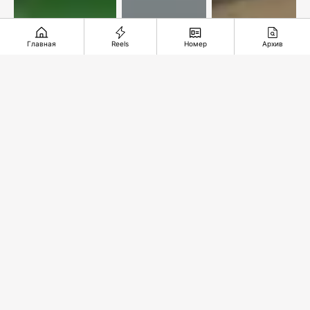
Главная
Reels
Номер
Архив
Упустили
В
Подземное
комфортный
ожидании
чудо из
счет
спасительного
глубины
звонка
веков