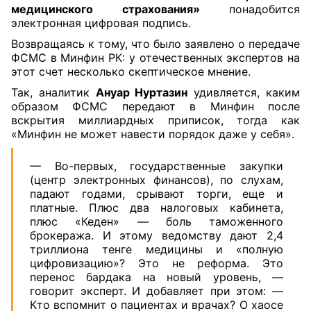
медицинского страхования»
понадобится
электронная цифровая подпись.
Возвращаясь к тому, что было заявлено о передаче
ФСМС в Минфин РК: у отечественных экспертов на
этот счет несколько скептическое мнение.
Так, аналитик
Ануар Нуртазин
удивляется, каким
образом ФСМС передают в Минфин после
вскрытия миллиардных приписок, тогда как
«Минфин не может навести порядок даже у себя».
— Во-первых, государственные закупки
(центр электронных финансов), по слухам,
падают годами, срывают торги, еще и
платные. Плюс два налоговых кабинета,
плюс «Кеден» — боль таможенного
брокеража. И этому ведомству дают 2,4
триллиона тенге медицины и «полную
цифровизацию»? Это не реформа. Это
перенос бардака на новый уровень, —
говорит эксперт. И добавляет при этом: —
Кто вспомнит о пациентах и врачах? О хаосе