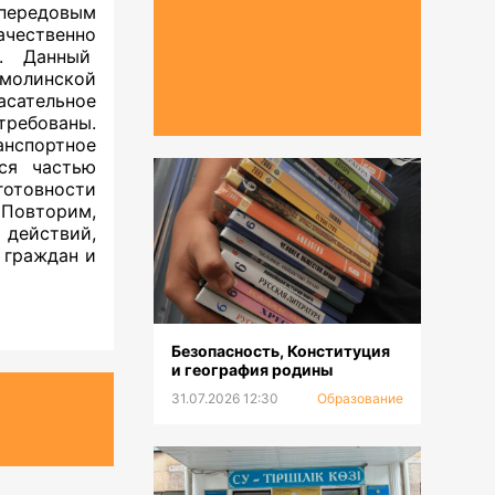
передовым
ачественно
. Данный
молинской
асательное
требованы.
нспортное
ся частью
отовности
 Повторим,
действий,
 граждан и
Безопасность, Конституция
и география родины
31.07.2026 12:30
Образование