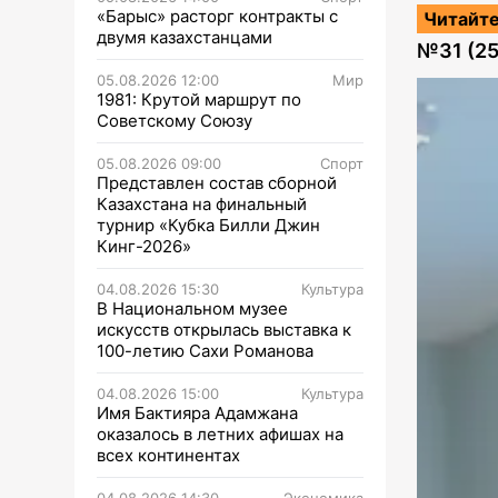
«Барыс» расторг контракты с
Читайте
двумя казахстанцами
№
31 (2
05.08.2026 12:00
Мир
1981: Крутой маршрут по
Советскому Союзу
05.08.2026 09:00
Спорт
Представлен состав сборной
Казахстана на финальный
турнир «Кубка Билли Джин
Кинг-2026»
04.08.2026 15:30
Культура
В Национальном музее
искусств открылась выставка к
100-летию Сахи Романова
04.08.2026 15:00
Культура
Имя Бактияра Адамжана
оказалось в летних афишах на
всех континентах
04.08.2026 14:30
Экономика