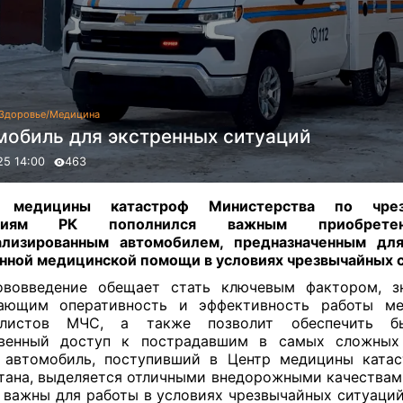
Здоровье/Медицина
мобиль для экстренных ситуаций
25 14:00
463
 медицины катастроф Министерства по чрез
ациям РК пополнился важным приобрет
ализированным автомобилем, предназначенным для
нной медицинской помощи в условиях чрезвычайных 
ововведение обещает стать ключевым фактором, зн
ающим оперативность и эффективность работы ме
алистов МЧС, а также позволит обеспечить 
твенный доступ к пострадавшим в самых сложных 
 автомобиль, поступивший в Центр медицины ката
тана, выделяется отличными внедорожными качествам
 важны для работы в условиях чрезвычайных ситуаций