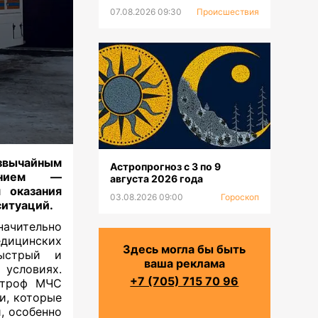
07.08.2026 09:30
Происшествия
вычайным
Астропрогноз с 3 по 9
ением —
августа 2026 года
 оказания
03.08.2026 09:00
Гороскоп
ситуаций.
ачительно
дицинских
Здесь могла бы быть
быстрый и
ваша реклама
условиях.
+7 (705) 715 70 96
строф МЧС
и, которые
, особенно