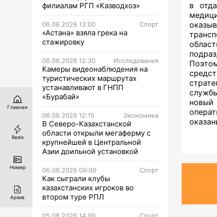
в отд
филиалам РГП «Казводхоз»
медици
оказы
06.08.2026 13:00
Спорт
«Астана» взяла грека на
транс
стажировку
област
подраз
06.08.2026 12:30
Исследования
Поэто
Камеры видеонаблюдения на
средс
туристических маршрутах
страт
устанавливают в ГНПП
службы
«Бурабай»
новый
Главная
операт
06.08.2026 12:15
Экономика
оказан
В Северо-Казахстанской
области открыли мегаферму с
Reels
крупнейшей в Центральной
Азии доильной установкой
Номер
06.08.2026 09:00
Спорт
Как сыграли клубы
казахстанских игроков во
втором туре РПЛ
Архив
05.08.2026 14:00
Спорт