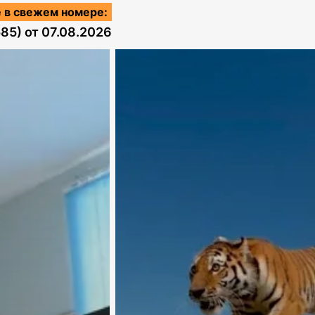
 в свежем номере:
585)
от
07.08.2026