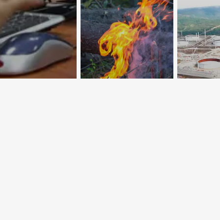
Что происходит
на знания и
в лесах
Альтер
 технологии
Казахстана
КТК не