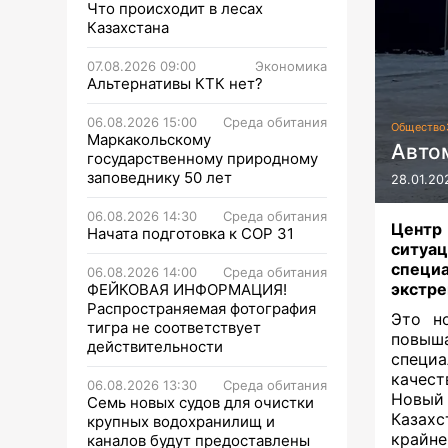
Что происходит в лесах
Казахстана
07.08.2026 09:00
Экономика
Альтернативы КТК нет?
06.08.2026 15:00
Среда обитания
Общество
Маркакольскому
Авто
государственному природному
заповеднику 50 лет
28.01.20
06.08.2026 14:30
Среда обитания
Центр
Начата подготовка к СОР 31
ситу
специ
06.08.2026 14:00
Среда обитания
экстре
ФЕЙКОВАЯ ИНФОРМАЦИЯ!
Распространяемая фотография
Это н
тигра не соответствует
повыш
действительности
специ
качес
06.08.2026 13:30
Среда обитания
Новый
Семь новых судов для очистки
Казахс
крупных водохранилищ и
крайне
каналов будут предоставлены