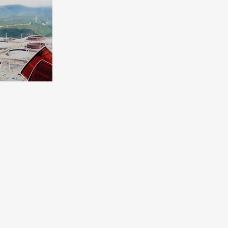
нативы
т?