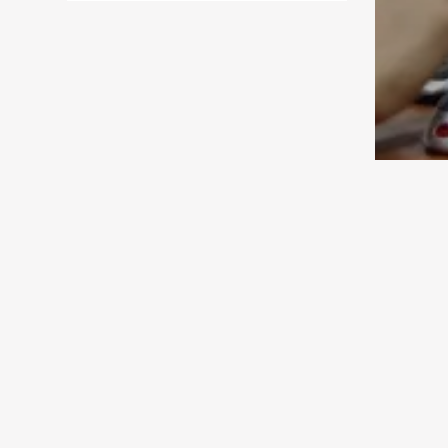
04.08.2026 09:00
Исследования
XXI век и мы. Табачок врозь
03.08.2026 13:00
Спорт
«Астана» подписала гонщика из
Монако
03.08.2026 12:30
Культура
Полюбившийся сериал имеет
продолжение
03.08.2026 12:00
Культура
О жестокости мира и женской
силе
03.08.2026 11:00
Спорт
«Тобол» прошел в третий раунд
Курс 
квалификации Лиги
конференций
новые
03.08.2026 09:00
Общество
Астропрогноз с 3 по 9 августа
2026 года