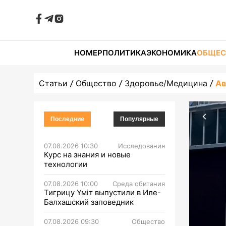
НОМЕР
ПОЛИТИКА
ЭКОНОМИКА
ОБЩЕС
Статьи
Общество
Здоровье/Медицина
Ав
Последние
Популярные
07.08.2026 10:30
Исследования
Курс на знания и новые
технологии
07.08.2026 10:00
Среда обитания
Тигрицу Үміт выпустили в Иле-
Балхашский заповедник
07.08.2026 09:30
Общество