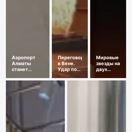
Аэропорт
Переговоры
Мировые
Алматы
в Вене.
звезды на
станет
Удар по
двух
привлекательнее
танкеру.
площадках
КНДР
столицы
осудила
Японию