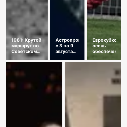
1981: Крутой
Астропрогноз
Еврокубковая
маршрут по
с 3 по 9
осень
Советскому
августа
обеспечена
Союзу
2026
года