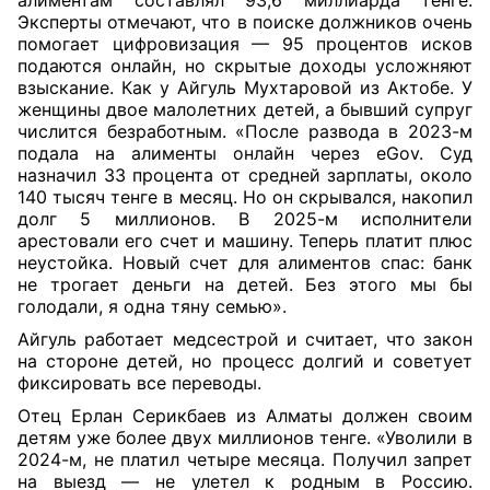
алиментам составлял 93,6 миллиарда тенге.
Эксперты отмечают, что в поиске должников очень
помогает цифровизация — 95 процентов исков
подаются онлайн, но скрытые доходы усложняют
взыскание. Как у Айгуль Мухтаровой из Актобе. У
женщины двое малолетних детей, а бывший супруг
числится безработным. «После развода в 2023-м
подала на алименты онлайн через eGov. Суд
назначил 33 процента от средней зарплаты, около
140 тысяч тенге в месяц. Но он скрывался, накопил
долг 5 миллионов. В 2025-м исполнители
арестовали его счет и машину. Теперь платит плюс
неустойка. Новый счет для алиментов спас: банк
не трогает деньги на детей. Без этого мы бы
голодали, я одна тяну семью».
Айгуль работает медсестрой и считает, что закон
на стороне детей, но процесс долгий и советует
фиксировать все переводы.
Отец Ерлан Серикбаев из Алматы должен своим
детям уже более двух миллионов тенге. «Уволили в
2024-м, не платил четыре месяца. Получил запрет
на выезд — не улетел к родным в Россию.