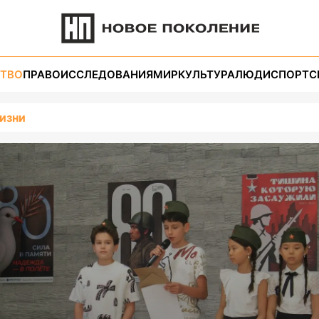
ТВО
ПРАВО
ИССЛЕДОВАНИЯ
МИР
КУЛЬТУРА
ЛЮДИ
СПОРТ
С
изни