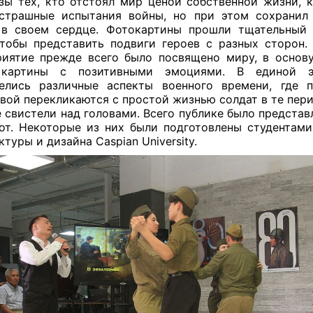
зы тех, кто отстоял мир ценой собственной жизни, 
страшные испытания войны, но при этом сохранил
 в своем сердце. Фотокартины прошли тщательный 
чтобы представить подвиги героев с разных сторон.
иятие прежде всего было посвящено миру, в основ
 картины с позитивными эмоциями. В единой э
елись различные аспекты военного времени, где 
вой перекликаются с простой жизнью солдат в те пери
е свистели над головами. Всего публике было представ
от. Некоторые из них были подготовлены студентам
ктуры и дизайна Caspian University.