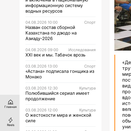
информационную систему
водных ресурсов
04.08.2026 10:00
Спорт
Назван состав сборной
Казахстана по дзюдо на
Азиаду-2026
04.08.2026 09:00
Исследования
XXI век и мы. Табачок врозь
«Де
03.08.2026 13:00
Спорт
тру
«Астана» подписала гонщика из
мир
Монако
пос
вид
03.08.2026 12:30
Культура
пр
Полюбившийся сериал имеет
вдо
продолжение
ист
Главная
вел
03.08.2026 12:00
Культура
пов
О жестокости мира и женской
силе
об
Reels
уни