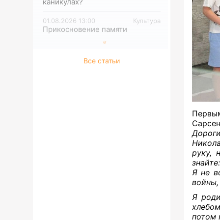
каникулах?
01.08.2026 13:00
Культура
Прикосновение памяти
Все статьи
Первы
Сарсен
Дорог
Никола
руку, 
знайте
Я не в
войны,
Я роди
хлебом
потом 