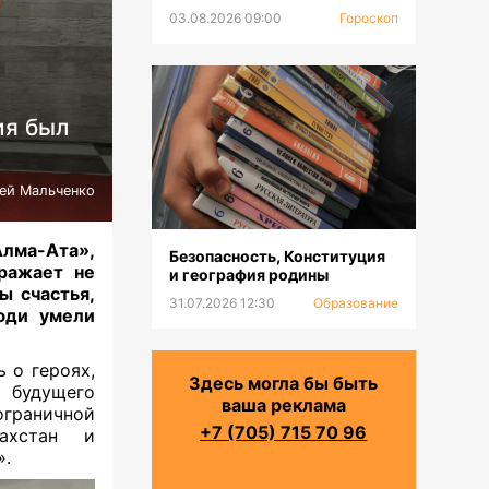
03.08.2026 09:00
Гороскоп
ия был
ей Мальченко
лма-Ата»,
Безопасность, Конституция
тражает не
и география родины
ы счастья,
31.07.2026 12:30
Образование
люди умели
 о героях,
Здесь могла бы быть
— будущего
ваша реклама
ограничной
+7 (705) 715 70 96
ахстан и
».