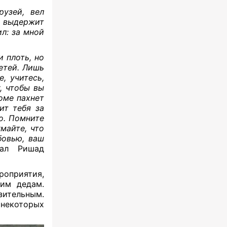
рузей, вел
е выдержит
ил: за мной
 плоть, но
етей. Лишь
, учитесь,
, чтобы вы
оме пахнет
ит тебя за
то. Помните
умайте, что
бовью, ваш
ал Ришад
роприятия,
шим дедам.
зительным.
 некоторых