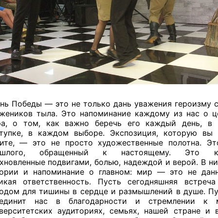
нь Победы — это не только дань уважения героизму с
жеников тыла. Это напоминание каждому из нас о ц
а, о том, как важно беречь его каждый день, в
тупке, в каждом выборе. Экспозиция, которую вы 
ите, — это не просто художественные полотна. Эт
ошлого, обращенный к настоящему. Это ка
хновленные подвигами, болью, надеждой и верой. В н
ории и напоминание о главном: мир — это не данн
икая ответственность. Пусть сегодняшняя встреча
одом для тишины в сердце и размышлений в душе. Пу
ъединит нас в благодарности и стремлении к 
верситетских аудиториях, семьях, нашей стране и 