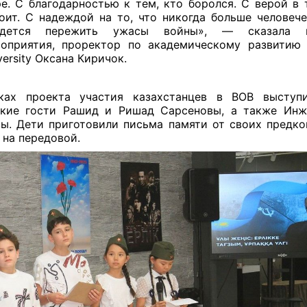
е. С благодарностью к тем, кто боролся. С верой в 
оит. С надеждой на то, что никогда больше человече
идется пережить ужасы войны», — сказала к
оприятия, проректор по академическому развитию 
versity Оксана Киричок.
ках проекта участия казахстанцев в ВОВ выступ
ькие гости Рашид и Ришад Сарсеновы, а также Инж
ы. Дети приготовили письма памяти от своих предко
 на передовой.