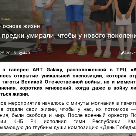
Семья
 основа жизни
 предки умирали, чтобы у нового поколен
25 20:15
449
Алекс
 в галерее ART Galaxy, расположенной в ТРЦ «А
лось открытие уникальной экспозиции, которая о
 тяготы Великой Отечественной войны, но и момент
нения, коротких мгновений, когда даже в войну 
ться жизни.
ое мероприятие началось с минуты молчания в память
е отдали свои жизни, чтобы у нас, их потомков 
ния, были свобода и мир. После военный оркестр П
мии КНБ РК исполнил гимн Республики Каз
ывающую до глубины души композицию «День Победы