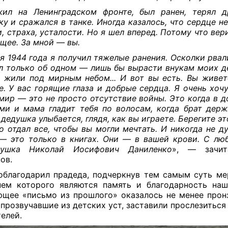
ил на Ленинградском фронте, был ранен, терял д
ку и сражался в танке. Иногда казалось, что сердце н
и, страха, усталости. Но я шел вперед. Потому что вер
щее. За мной — вы.
я 1944 года я получил тяжелые ранения. Осколки рвали
л только об одном — лишь бы вырасти внукам моих д
 жили под мирным небом... И вот вы есть. Вы живете
е. У вас горящие глаза и добрые сердца. Я очень хочу
 мир — это не просто отсутствие войны. Это когда в д
ми и мама гладит тебя по волосам, когда брат держ
а дедушка улыбается, глядя, как вы играете. Берегите э
то отдал все, чтобы вы могли мечтать. И никогда не д
— это только в книгах. Они — в вашей крови. С лю
душка Николай Иосифович Даниленко
», — зачит
ов.
облагодарил прадеда, подчеркнув тем самым суть ме
ем которого являются память и благодарность на
щее «письмо из прошлого» оказалось не менее прон
 прозвучавшие из детских уст, заставили прослезиться
телей.