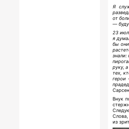
Я служ
развед
от бол
— буду
23 июл
я дума
бы они
растет
знали:
пирога
руку, 
тех, к
герои 
праде
Сарсен
Внук п
стержн
Следую
Слова,
из зри