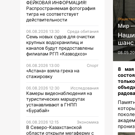
ФЕЙКОВАЯ ИНФОРМАЦИЯ!
Распространяемая фотография
тигра не соответствует
действительности
Общество
Мир —
06.08.2026 13:30
Среда обитания
Наши
Семь новых судов для очистки
шанс
крупных водохранилищ и
каналов будут предоставлены
08.05.20
филиалам РГП «Казводхоз»
06.08.2026 13:00
Спорт
8 мая
«Астана» взяла грека на
состоя
стажировку
только
объеди
06.08.2026 12:30
Исследования
радова
Камеры видеонаблюдения на
туристических маршрутах
Памятн
устанавливают в ГНПП
которы
«Бурабай»
поколе
акаде
06.08.2026 12:15
Экономика
прониз
В Северо-Казахстанской
области открыли мегаферму с