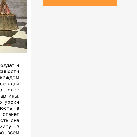
олдат и
енности
 каждом
сегодня
о голос
ртины,
их уроки
ость, а
 станет
сть она
миру в
во всем