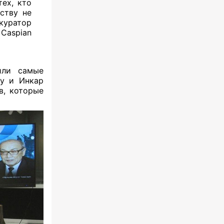
тех, кто
ству не
уратор
Caspian
или самые
у и Инкар
в, которые