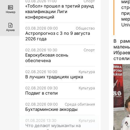
03.08.2026 11:00
Спорт
мир
«Тобол» прошел в третий раунд
стр
квалификации Лиги
Номер
пр
конференций
мер
Uni
03.08.2026 09:00
Общество
Архив
Астропрогноз с 3 по 9 августа
2026 года
В рам
мален
02.08.2026 10:30
Спорт
Ибраев
Еврокубковая осень
стояли
обеспечена
02.08.2026 10:00
Культура
В лучших традициях цирка
02.08.2026 09:30
Культура
Подвиг в степи
02.08.2026 09:00
Среда обитания
Бухтарминские аккорды
01.08.2026 13:30
Культура
Что делают музыканты на