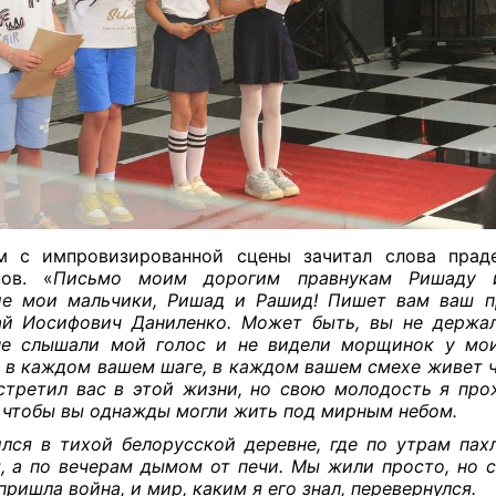
м с импровизированной сцены зачитал слова прад
ов. «
Письмо моим дорогим правнукам Ришаду 
ие мои мальчики, Ришад и Рашид! Пишет вам ваш п
й Иосифович Даниленко. Может быть, вы не держа
не слышали мой голос и не видели морщинок у мои
: в каждом вашем шаге, в каждом вашем смехе живет ч
стретил вас в этой жизни, но свою молодость я про
 чтобы вы однажды могли жить под мирным небом.
лся в тихой белорусской деревне, где по утрам па
, а по вечерам дымом от печи. Мы жили просто, но с
пришла война, и мир, каким я его знал, перевернулся.