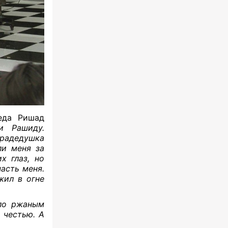
еда Ришад
и Рашиду.
радедушка
ли меня за
х глаз, но
асть меня.
жил в огне
хло ржаным
 честью. А