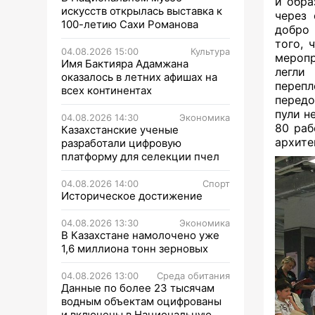
и обра
искусств открылась выставка к
через 
100-летию Сахи Романова
добро
того, 
04.08.2026 15:00
Культура
меропр
Имя Бактияра Адамжана
легли
оказалось в летних афишах на
перепл
всех континентах
передо
пули н
04.08.2026 14:30
Экономика
80 раб
Казахстанские ученые
архите
разработали цифровую
платформу для селекции пчел
04.08.2026 14:00
Спорт
Историческое достижение
04.08.2026 13:30
Экономика
В Казахстане намолочено уже
1,6 миллиона тонн зерновых
04.08.2026 13:00
Среда обитания
Данные по более 23 тысячам
водным объектам оцифрованы
и включены в Национальную