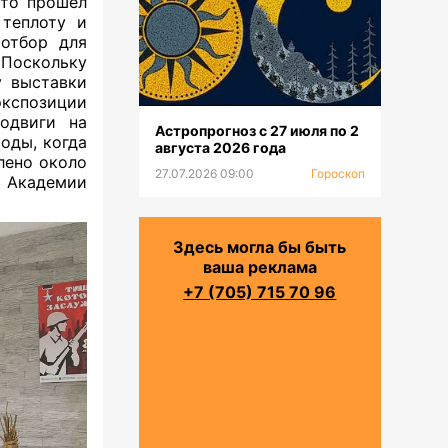
кто прошел
 теплоту и
отбор для
 Поскольку
у выставки
кспозиции
подвиги на
Астропрогноз с 27 июля по 2
оды, когда
августа 2026 года
лено около
27.07.2026 09:00
Гороскоп
и Академии
Здесь могла бы быть
ваша реклама
+7 (705) 715 70 96