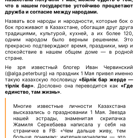
что в нашем государстве устойчиво процветают
дружба и согласие между народами
.
Назвать все народы и народности, которые бок о
бок проживают в Казахстане, обогащая друг друга
традициями, культурой, кухней, а их более 120,
одним народом было верным решением. Это
прекрасно подтверждают время, праздники, мир и
спокойствие в нашем общем доме — в родной
стране.
Не зря известный блогер Иван Червинский
(@alga.peterburg) на праздник 1 Мая привел именно
такую казахскую пословицу
«Бiрлiк бар жерде —
тiрлiк бар»
. Дословно она переводится как
«Где
единство, там жизнь»
.
Многие известные личности Казахстана
высказались о праздновании 1 Мая. Звезда
нашей эстрады, знаменитая скрипачка
Жамиля Серкебаева написала у себя на
страничке в FB: «Чем дальше живу, тем
больше понимаю: интернационализм — это