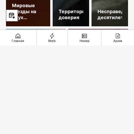
Мировые
звезды на
Территория
Несправедлив
двух
доверия
десятилетий
площадках
столицы
Главная
Reels
Номер
Архив