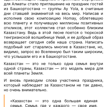
для Алматы стало приглашение на праздник гостей
из Башкортостана — группы Ay Yola, в считаные
дни ставшей знаменитой на весь мир. Написав и
исполнив свою композицию Homay, облетевшую
всю планету и получившую миллионы позитивных
откликов, этот коллектив стал особенно близким
Казахстану. Ведь в этой песне поется о тюркской
тенгрианской волшебнице Умай, и ее добрый образ
возвращает сегодня себе наша страна. Написать
подобный хит старались многие в Казахстане, но,
видимо, запрос во Вселенную был таким широким,
что услышали его и в Башкортостане.
Казахстан — это не только одна семья внутри
одной страны, Казахстан — это модель мира для
всей планеты Земля.
И вновь приводим слова участника праздника,
который наблюдает за Казахстаном не так давно,
но очень внимательно.
«Казахстан — это одна большая единая
семья. Семья, где у каждого — свое имя,