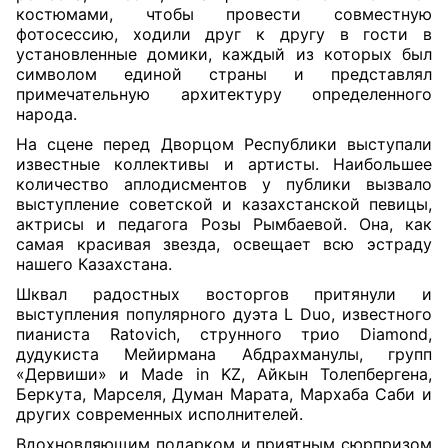
костюмами, чтобы провести совместную
фотосессию, ходили друг к другу в гости в
установленные домики, каждый из которых был
символом единой страны и представлял
примечательную архитектуру определенного
народа.
На сцене перед Дворцом Республики выступали
известные коллективы и артисты. Наибольшее
количество аплодисментов у публики вызвало
выступление советской и казахстанской певицы,
актрисы и педагога Розы Рымбаевой. Она, как
самая красивая звезда, освещает всю эстраду
нашего Казахстана.
Шквал радостных восторгов притянули и
выступления популярного дуэта L Duo, известного
пианиста Ratovich, струнного трио Diamond,
дудукиста Мейирмана Абдрахманулы, групп
«Дервиши» и Made in KZ, Айкын Толепбергена,
Беркута, Марселя, Думан Марата, Мархаба Саби и
других современных исполнителей.
Вдохновляющим подарком и приятным сюрпризом