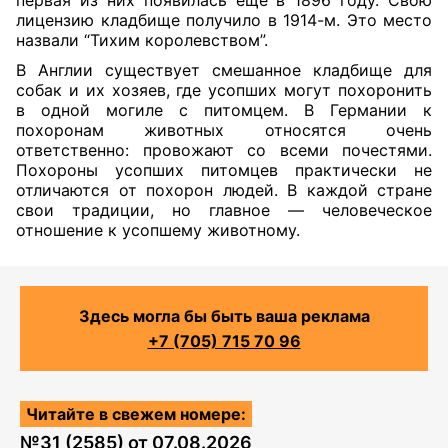
первая из них появилась еще в 1896 году. Свою
лицензию кладбище получило в 1914-м. Это место
назвали “Тихим королевством”.
В Англии существует смешанное кладбище для
собак и их хозяев, где усопших могут похоронить
в одной могиле с питомцем. В Германии к
похоронам животных относятся очень
ответственно: провожают со всеми почестями.
Похороны усопших питомцев практически не
отличаются от похорон людей. В каждой стране
свои традиции, но главное — человеческое
отношение к усопшему животному.
Здесь могла бы быть ваша реклама
+7 (705) 715 70 96
Читайте в свежем номере:
№
31 (2585)
от
07.08.2026