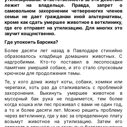
лежит на владельце. Правда, запрет о
самовольном захоронении четвероногих членов
семьи не дает гражданам иной альтернативы,
кроме как сдать умершее животное
в ветклинику,
где его отправят на утилизацию. Для многих это
звучит кощунственно
.
Где упокоить
Б
арсика?
Более десяти лет назад в Павлодаре стихийно
образовалось кладбище домашних животных. С
надгробиями. Кто-то поставил в лесопосадке
памятник умершей собаке, и это стало спусковым
крючком для продолжения темы.
Те, у кого дома живут коты, собаки, хомяки или
черепахи, хоть раз да сталкивались с проблемой
захоронения. Выкинуть умершее животное в
мусорный бак рука не поднимется, тем более
когда кошка или пес проживал с вами не один год,
а то и более десяти лет. Можно решить проблему
через ветклинику, где у вас за определенную плату
возьмут животное на утилизацию. Затем его