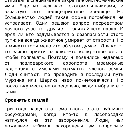
отправят в специальные закрытые биотермические
ямы. Еще их называют скотомогильниками, и
зачастую это нелицеприятное зрелище. Но
большинство людей такая форма погребения не
устраивает. Одни решают вопрос посредством
дачного участка, другие — ближайшего парка. И
вряд ли кто задумывается о безопасности этого
пути: не всегда животное умирает от старости. Но
в минуты горя мало кто об этом думает. Для кого-
то важно прийти на какое-то конкретное место,
чтобы поплакать. Поэтому и появились недалеко
от павлодарского аэропорта мраморные
надгробия с именами лохматых членов семьи.
Люди считают, что проводить в последний путь
Мурзика или Шарика надо по-человечески. Но
поскольку места не определено, люди выбрали его
сами.
Сровнять с землей
Три года назад эта тема вновь стала публично
обсуждаемой, когда кто-то в лесопосадке
наткнулся на эти захоронения. Люди, чьи
домашние любимцы захоронены там, попросили