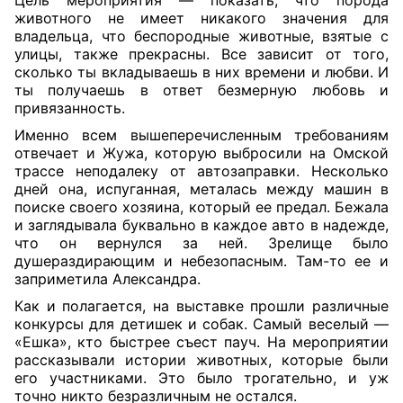
Цель мероприятия — показать, что порода
животного не имеет никакого значения для
владельца, что беспородные животные, взятые с
улицы, также прекрасны. Все зависит от того,
сколько ты вкладываешь в них времени и любви. И
ты получаешь в ответ безмерную любовь и
привязанность.
Именно всем вышеперечисленным требованиям
отвечает и Жужа, которую выбросили на Омской
трассе неподалеку от автозаправки. Несколько
дней она, испуганная, металась между машин в
поиске своего хозяина, который ее предал. Бежала
и заглядывала буквально в каждое авто в надежде,
что он вернулся за ней. Зрелище было
душераздирающим и небезопасным. Там-то ее и
заприметила Александра.
Как и полагается, на выставке прошли различные
конкурсы для детишек и собак. Самый веселый —
«Ешка», кто быстрее съест пауч. На мероприятии
рассказывали истории животных, которые были
его участниками. Это было трогательно, и уж
точно никто безразличным не остался.