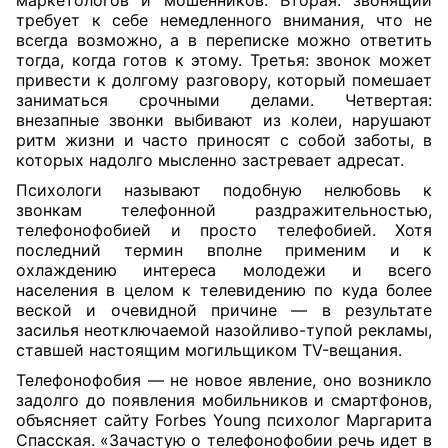
маркетологов и мошенников. Вторая: звонящий
требует к себе немедленного внимания, что не
всегда возможно, а в переписке можно ответить
тогда, когда готов к этому. Третья: звонок может
привести к долгому разговору, который помешает
заниматься срочными делами. Четвертая:
внезапные звонки выбивают из колеи, нарушают
ритм жизни и часто приносят с собой заботы, в
которых надолго мысленно застревает адресат.
Психологи называют подобную нелюбовь к
звонкам телефонной раздражительностью,
телефонофобией и просто телефобией. Хотя
последний термин вполне применим и к
охлаждению интереса молодежи и всего
населения в целом к телевидению по куда более
веской и очевидной причине — в результате
засилья неотключаемой назойливо-тупой рекламы,
ставшей настоящим могильщиком TV-вещания.
Телефонофобия — не новое явление, оно возникло
задолго до появления мобильников и смартфонов,
объясняет сайту Forbes Young психолог Маргарита
Спасская. «Зачастую о телефонофобии речь идет в