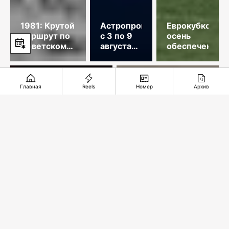
1981: Крутой
Астропрогноз
Еврокубковая
маршрут по
с 3 по 9
осень
Советскому
августа
обеспечена
Союзу
2026
года
Главная
Reels
Номер
Архив