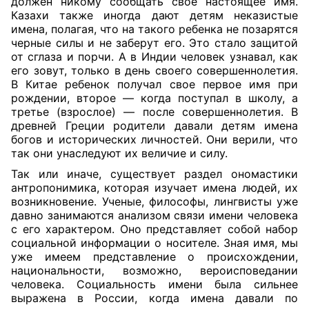
должен никому сообщать свое настоящее имя.
Казахи также иногда дают детям неказистые
имена, полагая, что на такого ребенка не позарятся
черные силы и не заберут его. Это стало защитой
от сглаза и порчи. А в Индии человек узнавал, как
его зовут, только в день своего совершеннолетия.
В Китае ребенок получал свое первое имя при
рождении, второе — когда поступал в школу, а
третье (взрослое) — после совершеннолетия. В
древней Греции родители давали детям имена
богов и исторических личностей. Они верили, что
так они унаследуют их величие и силу.
Так или иначе, существует раздел ономастики
антропонимика, которая изучает имена людей, их
возникновение. Ученые, философы, лингвисты уже
давно занимаются анализом связи имени человека
с его характером. Оно представляет собой набор
социальной информации о носителе. Зная имя, мы
уже имеем представление о происхождении,
национальности, возможно, вероисповедании
человека. Социальность имени была сильнее
выражена в России, когда имена давали по