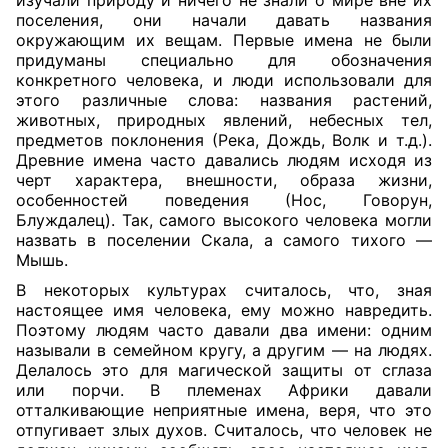
изучали природу и ничего не знали о мире вне их
поселения, они начали давать названия
окружающим их вещам. Первые имена не были
придуманы специально для обозначения
конкретного человека, и люди использовали для
этого различные слова: названия растений,
животных, природных явлений, небесных тел,
предметов поклонения (Река, Дождь, Волк и т.д.).
Древние имена часто давались людям исходя из
черт характера, внешности, образа жизни,
особенностей поведения (Нос, Говорун,
Блуждалец). Так, самого высокого человека могли
назвать в поселении Скала, а самого тихого —
Мышь.
В некоторых культурах считалось, что, зная
настоящее имя человека, ему можно навредить.
Поэтому людям часто давали два имени: одним
называли в семейном кругу, а другим — на людях.
Делалось это для магической защиты от сглаза
или порчи. В племенах Африки давали
отталкивающие неприятные имена, веря, что это
отпугивает злых духов. Считалось, что человек не