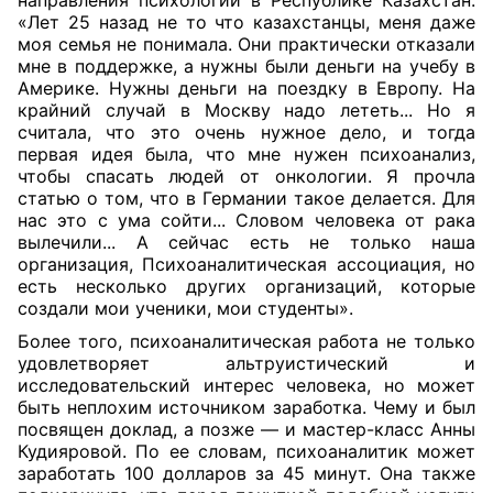
направления психологии в Республике Казахстан:
«Лет 25 назад не то что казахстанцы, меня даже
моя семья не понимала. Они практически отказали
мне в поддержке, а нужны были деньги на учебу в
Америке. Нужны деньги на поездку в Европу. На
крайний случай в Москву надо лететь... Но я
считала, что это очень нужное дело, и тогда
первая идея была, что мне нужен психоанализ,
чтобы спасать людей от онкологии. Я прочла
статью о том, что в Германии такое делается. Для
нас это с ума сойти... Словом человека от рака
вылечили... А сейчас есть не только наша
организация, Психоаналитическая ассоциация, но
есть несколько других организаций, которые
создали мои ученики, мои студенты».
Более того, психоаналитическая работа не только
удовлетворяет альтруистический и
исследовательский интерес человека, но может
быть неплохим источником заработка. Чему и был
посвящен доклад, а позже — и мастер-класс Анны
Кудияровой. По ее словам, психоаналитик может
заработать 100 долларов за 45 минут. Она также