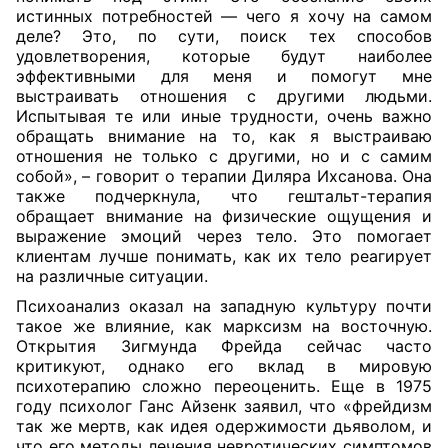
истинных потребностей — чего я хочу на самом
деле? Это, по сути, поиск тех способов
удовлетворения, которые будут наиболее
эффективными для меня и помогут мне
выстраивать отношения с другими людьми.
Испытывая те или иные трудности, очень важно
обращать внимание на то, как я выстраиваю
отношения не только с другими, но и с самим
собой», – говорит о терапии Диляра Ихсанова. Она
также подчеркнула, что гештальт-терапия
обращает внимание на физические ощущения и
выражение эмоций через тело. Это помогает
клиентам лучше понимать, как их тело реагирует
на различные ситуации.
Психоанализ оказал на западную культуру почти
такое же влияние, как марксизм на восточную.
Открытия Зигмунда Фрейда сейчас часто
критикуют, однако его вклад в мировую
психотерапию сложно переоценить. Еще в 1975
году психолог Ганс Айзенк заявил, что «фрейдизм
так же мертв, как идея одержимости дьяволом, и
что его методы лечения невротических симптомов