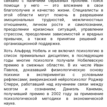
связано с наличием серьезных проблем. Поиск
помощи у него — это вложение в свои
благополучие и качество жизни. Специалисты в
этой области могут помочь в разрешении
эмоциональных трудностей, межличностных
отношениях, личном росте и самопознании,
преодолении кризисных ситуаций, управлении
стрессом, преодолении зависимостей и вредных
привычек, а также в принятии решений и
организационной поддержке.
Хоть Альфред Нобель и не включил психологию в
список премиальных дисциплин, в последующие
годы многие психологи получали Нобелевскую
премию в смежных областях. В их числе Иван
Павлов, доказавший физиологическую основу
психики в экспериментах с условными
рефлексами; американский нейропсихолог Роджер
Сперри, работавший над изучением связи между
мозгом и сознанием; Даниэль Канеман,
получивший премию в 2002 году за применение
психологической методики в экономической
науке.