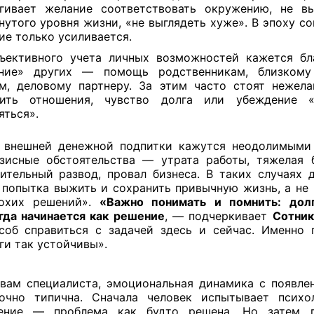
гивает желание соответствовать окружению, не в
нутого уровня жизни, «не выглядеть хуже». В эпоху со
ие только усиливается.
ъективного учета личных возможностей кажется б
ение» других — помощь родственникам, близкому 
м, деловому партнеру. За этим часто стоят нежела
тить отношения, чувство долга или убеждение 
яться».
 внешней денежной подпитки кажутся неодолимыми
зисные обстоятельства — утрата работы, тяжелая б
ительный развод, провал бизнеса. В таких случаях 
 попытка выжить и сохранить привычную жизнь, а не 
охих решений».
«Важно понимать и помнить: дол
гда начинается как решение
, — подчеркивает
Сотник
соб справиться с задачей здесь и сейчас. Именно 
ги так устойчивы».
вам специалиста, эмоциональная динамика с появле
очно типична. Сначала человек испытывает психо
чение — проблема как будто решена. Но затем п