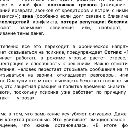
руется иной фон:
постоянная тревога
(ожидание 
аний возврата, звонков от кредиторов и встреч с ними
авился»);
вина
(особенно если долг связан с близким
последствий
, конфликта,
потери репутации
;
бессили
ивают взаимные обвинения или, наоборот, н
ивание темы денег.
тепенно все это переходит в хроническое напря
ет сказываться на психике, предупреждает
Сотник
: 
инает работать в режиме угрозы: растет стресс,
центрация и способность к решениям. Важно отмети
егания. Человек перестает открывать сообщения на г
тзываться на звонки, откладывает разговоры, игн
та. Снаружи это может выглядеть безответственностью
и, это защитная реакция и попытка временно снизить
воги, поскольку психика уже работает по принципу
такт — угроза».
ма в том, что замыкание усугубляет ситуацию. Даже
и кажутся роскошью. Это усиливает эмоциональное
щение, что жизнь остановилась. «В итоге фо