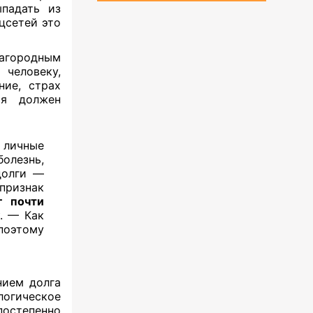
ыпадать из
цсетей это
лагородным
человеку,
ние, страх
«я должен
 личные
олезнь,
долги —
признак
г почти
. — Как
поэтому
нием долга
логическое
остепенно