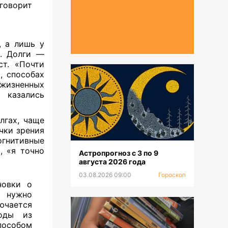
говорит
, а лишь у
и. Долги —
ст. «Почти
, способах
 жизненных
 казались
лгах, чаще
чки зрения
огнитивные
, «я точно
Астропрогноз с 3 по 9
августа 2026 года
03.08.2026 09:00
Гороскоп
новки о
и нужно
ючается
ходы из
пособом