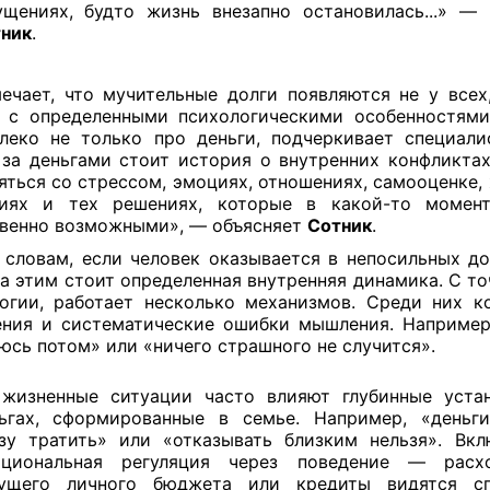
щениях, будто жизнь внезапно остановилась...» — 
ник
.
ечает, что мучительные долги появляются не у всех
 с определенными психологическими особенностям
леко не только про деньги, подчеркивает специали
 за деньгами стоит история о внутренних конфликтах
яться со стрессом, эмоциях, отношениях, самооценке,
циях и тех решениях, которые в какой-то момент
венно возможными», — объясняет
Сотник
.
 словам, если человек оказывается в непосильных до
за этим стоит определенная внутренняя динамика. С то
огии, работает несколько механизмов. Среди них к
ния и систематические ошибки мышления. Например
юсь потом» или «ничего страшного не случится».
жизненные ситуации часто влияют глубинные уста
ьгах, сформированные в семье. Например, «деньг
зу тратить» или «отказывать близким нельзя». Вкл
оциональная регуляция через поведение — рас
кущего личного бюджета или кредиты видятся с