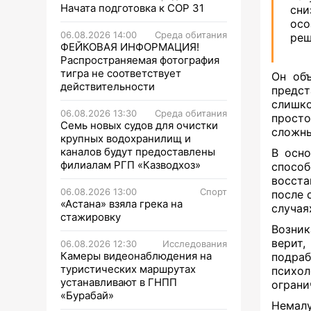
Начата подготовка к СОР 31
сни
осо
06.08.2026 14:00
Среда обитания
реш
ФЕЙКОВАЯ ИНФОРМАЦИЯ!
Распространяемая фотография
тигра не соответствует
Он объ
действительности
предст
слишко
06.08.2026 13:30
Среда обитания
прост
Семь новых судов для очистки
сложны
крупных водохранилищ и
каналов будут предоставлены
В осн
филиалам РГП «Казводхоз»
способ
восста
06.08.2026 13:00
Спорт
после 
«Астана» взяла грека на
случая
стажировку
Возник
верит,
06.08.2026 12:30
Исследования
Камеры видеонаблюдения на
подраб
туристических маршрутах
психол
устанавливают в ГНПП
ограни
«Бурабай»
Немалу