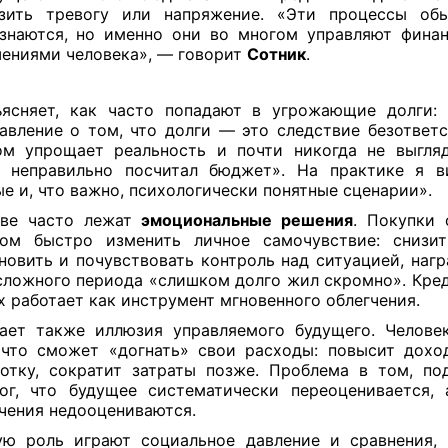
зить тревогу или напряжение. «Эти процессы об
знаются, но именно они во многом управляют фина
ениями человека», — говорит
Сотник
.
ясняет, как часто попадают в угрожающие долги:
авление о том, что долги — это следствие безответс
м упрощает реальность и почти никогда не выгля
о неправильно посчитал бюджет». На практике я в
е и, что важно, психологически понятные сценарии».
ове часто лежат
эмоциональные решения
. Покупки 
ом быстро изменить личное самочувствие: снизит
новить и почувствовать контроль над ситуацией, нагр
сложного периода «слишком долго жил скромно». Кред
х работает как инструмент мгновенного облегчения.
ает также иллюзия управляемого будущего. Челове
 что сможет «догнать» свои расходы: повысит дохо
отку, сократит затраты позже. Проблема в том, по
ог, что будущее систематически переоценивается,
чения недооцениваются.
ю роль играют социальное давление и сравнения,