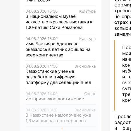
форми
требов
04.08.2026 15:30
Культура
В Национальном музее
не спр
искусств открылась выставка к
страх 
100-летию Сахи Романова
вспых
замалч
04.08.2026 15:00
Культура
Имя Бактияра Адамжана
Пос
оказалось в летних афишах на
мож
всех континентах
нач
кон
04.08.2026 14:30
Экономика
изб
Казахстанские ученые
и о
разработали цифровую
платформу для селекции пчел
сче
сут
04.08.2026 14:00
Спорт
тре
Историческое достижение
кон
04.08.2026 13:30
Экономика
В Казахстане намолочено уже
Пробле
1,6 миллиона тонн зерновых
радост
и ощу