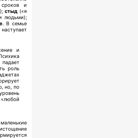
сроков и
);
стыд
(«я
и людьми);
е
. В семье
аступает
жение и
«Психика
 падает
ть роль
аджетах
орирует
, но, по
 уровень
 «любой
 маленькие
 истощение
рмируется