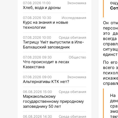
ощу
07.08.2026 11:00
Экономика
Хлеб, вода и дроны
Сот
07.08.2026 10:30
Исследования
Курс на знания и новые
Он отм
технологии
персон
это да
07.08.2026 10:00
Среда обитания
всегда
Тигрицу Үміт выпустили в Иле-
справл
Балхашский заповедник
ситуа
единст
07.08.2026 09:30
Общество
Что происходит в лесах
По его
Казахстана
всего 
психол
07.08.2026 09:00
Экономика
искаже
Альтернативы КТК нет?
справл
06.08.2026 15:00
Среда обитания
На 
Маркакольскому
ден
государственному природному
сра
заповеднику 50 лет
эм
те
06.08.2026 14:30
Среда обитания