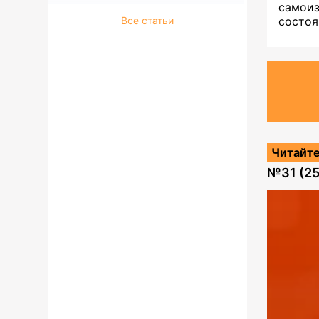
самои
Все статьи
состоя
Читайте
№
31 (2