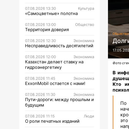
07.08.2026 13:30
Культура
«Самоцветные» полотна
07.08.2026 13:00
Общество
Территория доверия
Общество
Долги
07.08.2026 12:30
Экономика
Несправедливость десятилетий
17.05.20
07.08.2026 12:00
Экономика
Казахстан делает ставку на
Фото сге
гидроэнергетику
В инфо
душещи
07.08.2026 11:45
Экономика
ExxonMobil остается с нами!
Кто и
психол
07.08.2026 11:30
Экономика
Пути-дороги: между прошлым и
По
будущим
нач
кро
07.08.2026 11:15
Люди
эт
О роли печатных изданий
на