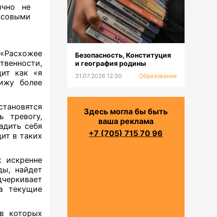
ычно не
нсовыми
 «Расхожее
Безопасность, Конституция
твенности,
и география родины
дит как «я
31.07.2026 12:30
Образование
ижу более
становятся
Здесь могла бы быть
ь тревогу,
ваша реклама
адить себя
+7 (705) 715 70 96
ит в таких
к искренне
ды, найдет
дчеркивает
 а текущие
 в которых