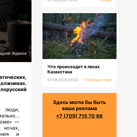
ндрей Жданов
Что происходит в лесах
Казахстана
атических,
07.08.2026 09:30
Происшествия
должниках.
лорусский
Здесь могла бы быть
ваша реклама
т люди,
мально…
+7 (705) 715 70 96
роме» —
ночах,
ения и