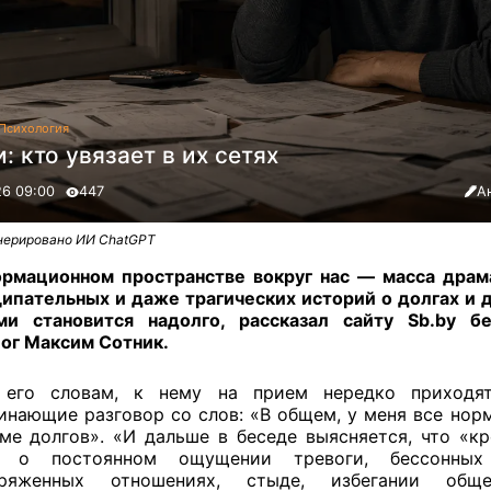
Психология
: кто увязает в их сетях
26 09:00
447
А
нерировано ИИ ChatGPT
рмационном пространстве вокруг нас — масса драм
пательных и даже трагических историй о долгах и 
ми становится надолго, рассказал сайту Sb.by бе
ог Максим Сотник.
 его словам, к нему на прием нередко приходя
инающие разговор со слов: «В общем, у меня все нор
ме долгов». «И дальше в беседе выясняется, что «к
о о постоянном ощущении тревоги, бессонных 
пряженных отношениях, стыде, избегании общ