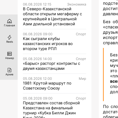
подсте
06.08.2026 12:15
Экономика
достиг
В Северо-Казахстанской
давлен
области открыли мегаферму с
крупнейшей в Центральной
Без об
Азии доильной установкой
Главная
«спас
друзья
06.08.2026 09:00
Спорт
испор
Как сыграли клубы
Reels
справл
казахстанских игроков во
втором туре РПЛ
Без
Номер
05.08.2026 14:00
Спорт
кри
«Барыс» расторг контракты с
муч
двумя казахстанцами
это
Архив
«пл
05.08.2026 12:00
Мир
все
1981: Крутой маршрут по
спо
Советскому Союзу
дол
05.08.2026 09:00
Спорт
Представлен состав сборной
По сло
Казахстана на финальный
достат
турнир «Кубка Билли Джин
облег
Кинг-2026»