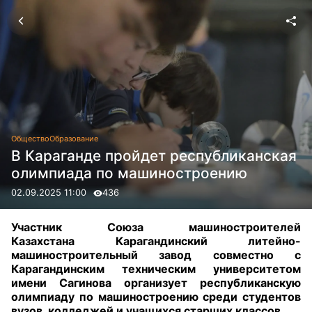
Общество
Образование
В Караганде пройдет республиканская
олимпиада по машиностроению
02.09.2025 11:00
436
Участник Союза машиностроителей
Казахстана
Карагандинский литейно-
машиностроительный завод совместно с
Карагандинским техническим университетом
им
ени
Сагинова организует
республиканскую
олимпиаду по машиностроению
среди студентов
вузов, колледжей и учащихся старших классов.