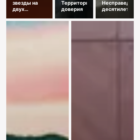
звезды на
Территория
Несправедлив
двух
доверия
десятилетий
площадках
столицы