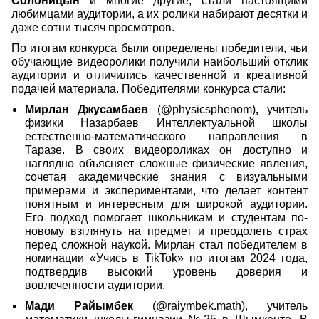
Солоницын
и многие другие, стали настоящими
любимцами аудитории, а их ролики набирают десятки и
даже сотни тысяч просмотров.
По итогам конкурса были определены победители, чьи
обучающие видеоролики получили наибольший отклик
аудитории и отличились качественной и креативной
подачей материала. Победителями конкурса стали:
Мирлан Джусамбаев
(@physicsphenom)
,
учитель
физики Назарбаев Интеллектуальной школы
естественно-математического направления в
Таразе. В своих видеороликах он доступно и
наглядно объясняет сложные физические явления,
сочетая академические знания с визуальными
примерами и экспериментами, что делает контент
понятным и интересным для широкой аудитории.
Его подход помогает школьникам и студентам по-
новому взглянуть на предмет и преодолеть страх
перед сложной наукой. Мирлан стал победителем в
номинации «Учись в TikTok» по итогам 2024 года,
подтвердив высокий уровень доверия и
вовлеченности аудитории.
Мади Райымбек
(@raiymbek.math), учитель