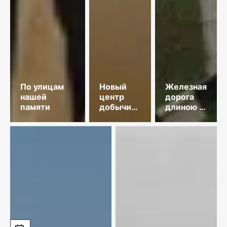
По улицам
Новый
Железная
нашей
центр
дорога
памяти
добычи
длиною в
меди
35 лет