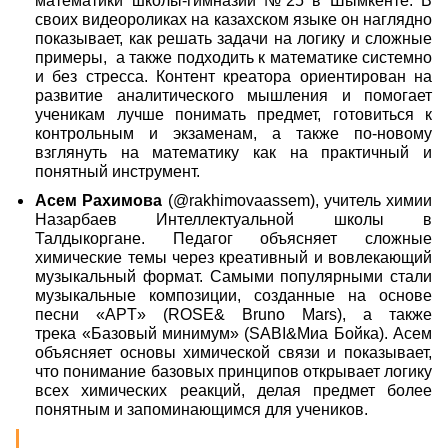
математики школы-гимназии №25 в Шымкенте. В
своих видеороликах на казахском языке он наглядно
показывает, как решать задачи на логику и сложные
примеры,
а также подходить к математике системно
и без стресса. Контент креатора ориентирован на
развитие аналитического мышления и помогает
ученикам лучше понимать предмет, готовиться к
контрольным и экзаменам, а также по-новому
взглянуть на математику как на практичный и
понятный инструмент.
Асем Рахимова
(@rakhimovaassem), учитель химии
Назарбаев Интеллектуальной школы в
Талдыкоргане. Педагог объясняет сложные
химические темы через креативный и вовлекающий
музыкальный формат. Самыми популярными стали
музыкальные композиции, созданные на основе
песни
«
APT
»
(ROSE& Bruno Mars), а также
трека
«
Базовый минимум
»
(SABI&Миа Бойка). Асем
объясняет основы химической связи и показывает,
что понимание базовых принципов открывает логику
всех химических реакций, делая предмет более
понятным и запоминающимся для учеников.