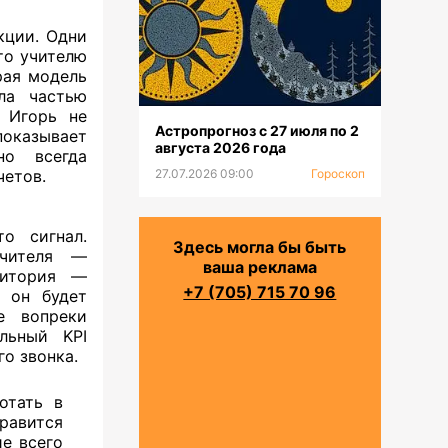
кции. Одни
что учителю
рая модель
ла частью
: Игорь не
Астропрогноз с 27 июля по 2
оказывает
августа 2026 года
но всегда
четов.
27.07.2026 09:00
Гороскоп
о сигнал.
Здесь могла бы быть
учителя —
ваша реклама
дитория —
+7 (705) 715 70 96
, он будет
е вопреки
льный KPI
о звонка.
отать в
равится
ие всего