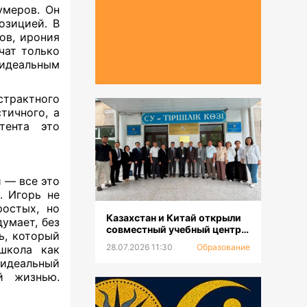
умеров. Он
озицией. В
ов, ирония
чат только
 идеальным
страктного
стичного, а
тента это
 — все это
. Игорь не
ростых, но
Казахстан и Китай открыли
думает, без
совместный учебный центр
ль, который
для повышения
28.07.2026 11:30
Образование
школа как
квалификации и
 идеальный
переподготовки водников
й жизнью.