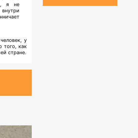
а, я не
 внутри
енничает
человек, у
 того, как
ей стране.