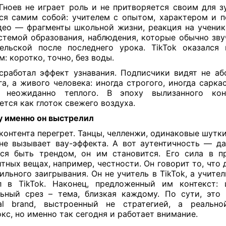
Гноев не играет роль и не притворяется своим для з
ся самим собой: учителем с опытом, характером и п
део — фрагменты школьной жизни, реакция на ученик
стемой образования, наблюдения, которые обычно зву
ельской после последнего урока. TikTok оказался
м: коротко, точно, без воды.
сработал эффект узнавания. Подписчики видят не аб
га, а живого человека: иногда строгого, иногда сарка
а неожиданно теплого. В эпоху вылизанного кон
тся как глоток свежего воздуха.
 именно он выстрелил
контента перегрет. Танцы, челленжи, одинаковые шутки
не вызывает вау-эффекта. А вот аутентичность — да
ся быть трендом, он им становится. Его сила в п
тных вещах, например, честности. Он говорит то, что 
ильного заигрывания. Он не учитель в TikTok, а учите
л в TikTok. Наконец, предложенный им контекст: 
ьный срез – тема, близкая каждому. По сути, это
nal brand, выстроенный не стратегией, а реально
кс, но именно так сегодня и работает внимание.