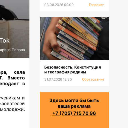
03.08.2026 09:00
Гороскоп
Tok
арина Попова
Безопасность, Конституция
ра, села
и география родины
Г. Вместо
31.07.2026 12:30
Образование
еподает в
ученикам и
Здесь могла бы быть
ьзователей
ваша реклама
я молодежи.
+7 (705) 715 70 96