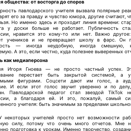
я общества: от восторга до споров
рность павлодарского учителя вызвала полярные реа
арят его за правду и чувство юмора, другие считают, 
льзя. Но именно здесь и проходит линия времени: ста
ога у доски больше не работает. Публичность ста
сии, нравится это кому-то или нет. Важно другое
ет учеников и не превращает школу в фарс. Он п
ность — иногда неудобную, иногда смешную, 
емую. А это, если честно, куда полезнее выверенных от
ь как медиаперсона
ия Игоря Гноева — не просто частный успех. Эт
ование перестает быть закрытой системой, а 
имыми фигурами. Соцсети дают им голос, а ау
ие. И если этот голос звучит уверенно и по делу
ан. Павлодарской педагог стал звездой TikTok н
ссии, а благодаря ей. И это, пожалуй, самый си
енного учителя: быть значимым за пределами школьног
 некоторых учителей просто нет возможности раб
ную силу, потому что очень много отчетов. Мне н
нно подготовка к урокам. Именно творчество, создан