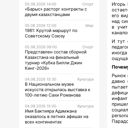
Игорь 
05.08.2026 14:00
Спорт
«Барыс» расторг контракты с
остает
двумя казахстанцами
его ви
над си
05.08.2026 12:00
Мир
в учит
1981: Крутой маршрут по
канало
Советскому Союзу
И тут 
педаго
05.08.2026 09:00
Спорт
Представлен состав сборной
иногд
Казахстана на финальный
ощущае
турнир «Кубка Билли Джин
Почему
Кинг-2026»
Рынок 
04.08.2026 15:30
Культура
давно 
В Национальном музее
пытает
искусств открылась выставка к
дефици
100-летию Сахи Романова
инфант
прише
04.08.2026 15:00
Культура
социал
Имя Бактияра Адамжана
perso
оказалось в летних афишах на
Парадо
всех континентах