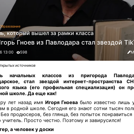
Образование
ль, который вышел за рамки класса
горь Гноев из Павлодара стал звездой Tik
6 13:00
598
М
открытых источников
ль начальных классов из пригорода Павлода
дарское, стал звездой интернет-пространства СН
кого языка (его профильная специализация) он пр
ной школе. Да еще как!
ру лет назад имя
Игоря Гноева
было известно лишь 
ам в родной школе. Сегодня его знают сотни тысяч пол
. Без продюсеров, без глянца, без попыток понравитьс
 учитель. Просто честно. Поэтому и завирусился!
гер, а человек у доски