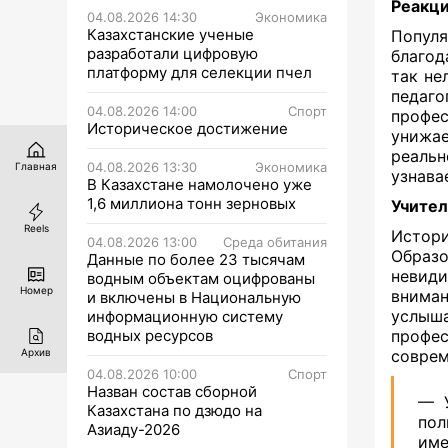
Реакци
04.08.2026 14:30
Экономика
Казахстанские ученые
Популя
разработали цифровую
благод
платформу для селекции пчел
так не
педаг
04.08.2026 14:00
Спорт
профес
Историческое достижение
унижа
реаль
04.08.2026 13:30
Экономика
Главная
узнава
В Казахстане намолочено уже
1,6 миллиона тонн зерновых
Учител
Reels
Истор
04.08.2026 13:00
Среда обитания
Образ
Данные по более 23 тысячам
невид
водным объектам оцифрованы
Номер
вниман
и включены в Национальную
услыш
информационную систему
водных ресурсов
профе
Архив
соврем
04.08.2026 10:00
Спорт
Назван состав сборной
— У
Казахстана по дзюдо на
пол
Азиаду-2026
име