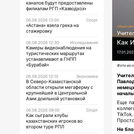
каналов будут предоставлены
филиалам РГП «Казводхоз»
06.08.2026 13:00
Спорт
«Астана» взяла грека на
Общество
стажировку
Учите
Как И
06.08.2026 12:30
Исследования
Камеры видеонаблюдения на
17.01.202
туристических маршрутах
устанавливают в ГНПП
«Бурабай»
Фото из 
Учите
06.08.2026 12:15
Экономика
Павло
В Северо-Казахстанской
области открыли мегаферму с
немец
крупнейшей в Центральной
началь
Азии доильной установкой
Еще па
коллег
06.08.2026 09:00
Спорт
TikTok
Как сыграли клубы
Просто
казахстанских игроков во
втором туре РПЛ
Не бло