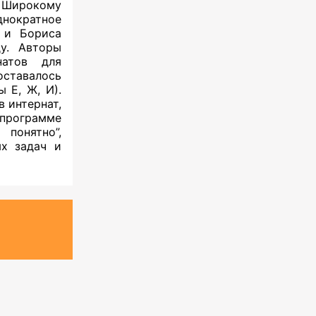
 Широкому
ократное
я и Бориса
ду. Авторы
натов для
оставалось
ы Е, Ж, И).
 интернат,
 программе
понятно”,
х задач и