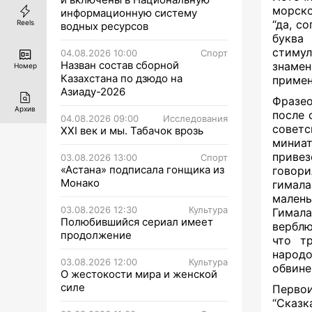
морско
информационную систему
“да, с
Reels
водных ресурсов
буква
стимул
04.08.2026 10:00
Спорт
Назван состав сборной
знаме
Номер
Казахстана по дзюдо на
примен
Азиаду-2026
Фразе
Архив
после 
04.08.2026 09:00
Исследования
советс
XXI век и мы. Табачок врозь
миниа
привез
03.08.2026 13:00
Спорт
«Астана» подписала гонщика из
говор
Монако
гимал
мален
03.08.2026 12:30
Культура
Гимал
Полюбившийся сериал имеет
верблю
продолжение
что т
народ
03.08.2026 12:00
Культура
обвин
О жестокости мира и женской
силе
Перво
“Сказк