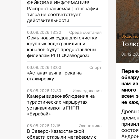
ФЕЙКОВАЯ ИНФОРМАЦИЯ!
Распространяемая фотография
тигра не соответствует
действительности
06.08.2026 13:30
Среда обитания
Общество
Семь новых судов для очистки
Толк
крупных водохранилищ и
каналов будут предоставлены
09.12.20
филиалам РГП «Казводхоз»
06.08.2026 13:00
Спорт
Переч
«Астана» взяла грека на
обнару
стажировку
нам из
много 
06.08.2026 12:30
Исследования
всем э
Камеры видеонаблюдения на
туристических маршрутах
не ка
устанавливают в ГНПП
Древн
«Бурабай»
време
приви
06.08.2026 12:15
Экономика
состо
В Северо-Казахстанской
Андрон
области открыли мегаферму с