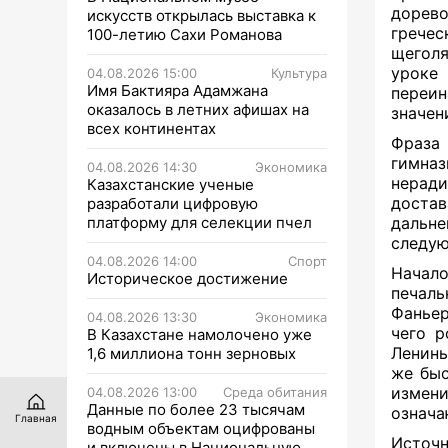
дорево
искусств открылась выставка к
гречес
100-летию Сахи Романова
щеголя
уроке
04.08.2026 15:00
Культура
Имя Бактияра Адамжана
переи
оказалось в летних афишах на
значен
всех континентах
Фраза 
гимна
04.08.2026 14:30
Экономика
нерад
Казахстанские ученые
достав
разработали цифровую
платформу для селекции пчел
дальн
следую
04.08.2026 14:00
Спорт
Начало
Историческое достижение
печаль
Фаньер
04.08.2026 13:30
Экономика
чего р
В Казахстане намолочено уже
Ленины
1,6 миллиона тонн зерновых
же быс
измен
04.08.2026 13:00
Среда обитания
Данные по более 23 тысячам
означа
Главная
водным объектам оцифрованы
Источ
и включены в Национальную