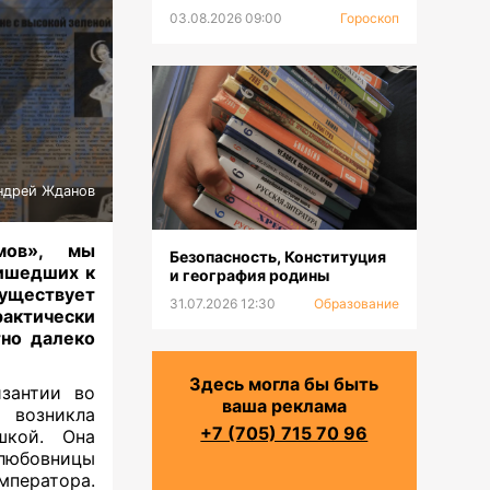
03.08.2026 09:00
Гороскоп
ндрей Жданов
мов», мы
Безопасность, Конституция
ришедших к
и география родины
существует
31.07.2026 12:30
Образование
рактически
тно далеко
Здесь могла бы быть
изантии во
ваша реклама
 возникла
+7 (705) 715 70 96
кой. Она
любовницы
мператора.