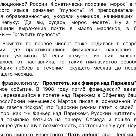
люционной России. Фонетически похожее “морос” в 
кого языка означает “глупость”. И преподаватели 
я образованностью, укоряли учеников, начинавших
 чепуху: “Да вы, сударь, морос несете”. Ну а г
начили выражение почти в масло масляное, в б
ии — “сглупить глупость”.
“Всыпать по первое число” тоже родилась в стар
зии, где практиковались физические наказани
ивых учеников. И если кому-то из них сильно,
алось от наставника, то таких гимназистов осво
ейших побоев в течение текущего месяца до перв
щего месяца.
 фразеологизму
“Пролететь, как фанера над Парижем
ное событие. В 1908 году погиб французский ави
, врезавшийся в полете над Парижем в Эйфелеву ба
оссийский меньшевик Мартов писал в основанной 
м газете “Искра”, что “царский режим летит к своей
тро, как г-н Фаньер над Парижем”. Русский читатель
ил фамилию летчика на фанеру. Отсюда и пошло в
ющее упущенную возможность, состояние не у дел, не
ников широко известного
“Дать добро”
два. Первый