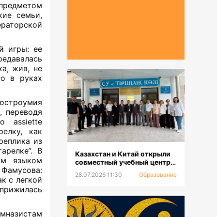
предметом
кие семьи,
аторской
̆ игры: ее
редавалась
а, жив, не
го в руках
остроумия
, переводя
 assiette
релку, как
 реплика из
арелке”. В
Казахстан и Китай открыли
им языком
совместный учебный центр
 Фамусова:
для повышения
28.07.2026 11:30
Образование
квалификации и
к с легкой
переподготовки водников
 прижилась
мназистам