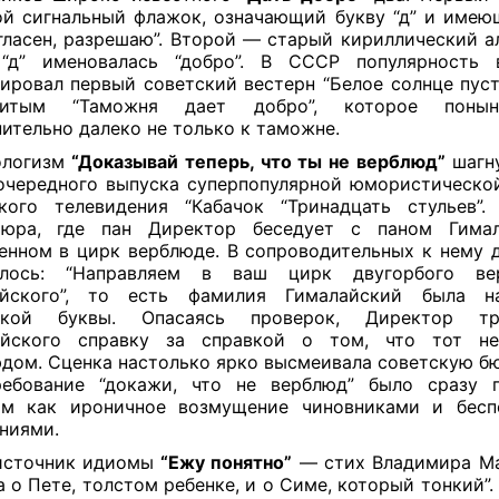
й сигнальный флажок, означающий букву “д” и имею
огласен, разрешаю”. Второй — старый кириллический а
 “д” именовалась “добро”. В СССР популярность 
ировал первый советский вестерн “Белое солнце пуст
нитым “Таможня дает добро”, которое понын
ительно далеко не только к таможне.
ологизм
“Доказывай теперь, что ты не верблюд”
шагну
очередного выпуска суперпопулярной юмористическои
кого телевидения “Кабачок “Тринадцать стульев”
тюра, где пан Директор беседует с паном Гимал
енном в цирк верблюде. В сопроводительных к нему 
илось: “Направляем в ваш цирк двугорбого в
айского”, то есть фамилия Гималайский была н
ькой буквы. Опасаясь проверок, Директор т
айского справку за справкой о том, что тот не
дом. Сценка настолько ярко высмеивала советскую б
ребование “докажи, что не верблюд” было сразу п
ом как ироничное возмущение чиновниками и бесп
ениями.
источник идиомы
“Ежу понятно”
— стих Владимира Ма
а о Пете, толстом ребенке, и о Симе, который тонкий”.