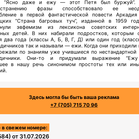
и “Ясно даже и ежу — этот Петя был буржуй”.
остранению фразы способствовало ее неодн
бление в первой фантастической повести Аркади
цких “Страна багровых туч”, изданной в 1959 го
пнули эвфемизм из лексикона советских интер
ных детей. В них набирали подростков, которым 
я два года (классы А, Б, В, Г, Д) или один год (класс
дичников так и называли — ежи. Когда они приходили в
режали по знаниям уже учившиеся по нестандартной
одичники. Они-то и придумали выражение “Ежу 
шее в нашу речь синонимом простоты тех или ины
ий.
Здесь могла бы быть ваша реклама
+7 (705) 715 70 96
 в свежем номере:
584)
от
31.07.2026