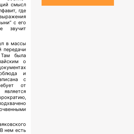
щий смысл
лфавит, где
выражения
ыни” с его
е звучит
л в массы
̆ передачи
. Там была
айским о
документах
ерблюда и
аписана с
ребует от
 является
юрократию,
одхвачено
очвенными
яковского
 В нем есть