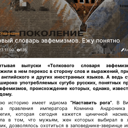
Образование
овый словарь эвфемизмов. Ежу понятно
23 11:00
636
А
итывая выпуски «Толкового словаря эвфемиз
жили в нем перекос в сторону слов и выражений, п
 английского и других иностранных языков. А ведь 
широко употребляемых сугубо русских, понятных п
вфемизмов, происхождение которых, однако, извес
ждому
.
юю историю имеет идиома
“Наставить рога”
. В В
на правления императора Комнина Андроника
легия, которая сегодня кажется циничной насмеш
яла в том, что мужьям, жен которых выбирал в 
ик, дозволялось охотиться в заповеднике-зверинце и