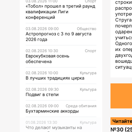
03.08.2026 11:00
Спорт
строк
«Тобол» прошел в третий раунд
распр
квалификации Лиги
употре
конференций
Струга
почер
03.08.2026 09:00
Общество
одарен
Астропрогноз с 3 по 9 августа
учитьс
2026 года
Одного
их опе
02.08.2026 10:30
Спорт
двухг
Еврокубковая осень
вошед
обеспечена
ситуац
02.08.2026 10:00
Культура
В лучших традициях цирка
02.08.2026 09:30
Культура
Подвиг в степи
02.08.2026 09:00
Среда обитания
Бухтарминские аккорды
Читайте
01.08.2026 13:30
Культура
Что делают музыканты на
№
30 (2