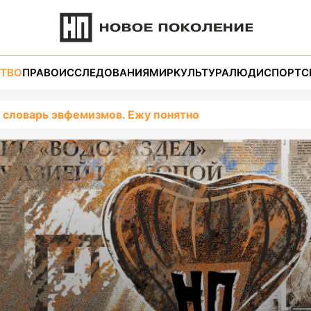
ТВО
ПРАВО
ИССЛЕДОВАНИЯ
МИР
КУЛЬТУРА
ЛЮДИ
СПОРТ
С
 словарь эвфемизмов. Ежу понятно