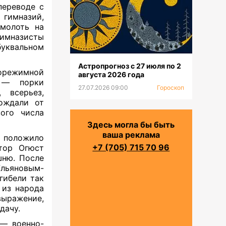
переводе с
гимназий,
 молоть на
имназисты
уквальном
Астропрогноз с 27 июля по 2
орежимной
августа 2026 года
я — порки
27.07.2026 09:00
Гороскоп
 всерьез,
бождали от
ого числа
Здесь могла бы быть
ваша реклама
”
положило
+7 (705) 715 70 96
атор Огюст
шню. После
Ульяновым-
 гибели так
 из народа
ыражение,
удачу.
 — военно-