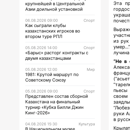
Эта п
крупнейшей в Центральной
гордос
Азии доильной установкой
украш
почест
06.08.2026 09:00
Спорт
Как сыграли клубы
Выраж
казахстанских игроков во
участн
втором туре РПЛ
из рук
умер..
05.08.2026 14:00
Спорт
лучина
«Барыс» расторг контракты с
двумя казахстанцами
“Не в 
Алекса
05.08.2026 12:00
Мир
франц
1981: Крутой маршрут по
(“асье
Советскому Союзу
“тарел
пьесы 
05.08.2026 09:00
Спорт
своем
Представлен состав сборной
Казахстана на финальный
заядлы
турнир «Кубка Билли Джин
“Любезн
Кинг-2026»
руки А
в русс
04.08.2026 15:30
Культура
Крыла
В Национальном музее