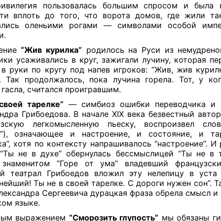
ривилегия пользовалась большим спросом и была 
ти вплоть до того, что ворота домов, где жили та
ались оленьими рогами — символами особой импер
и.
ение
“Жив курилка”
родилось на Руси из немудренои
ики усаживались в круг, зажигали лучину, которая пе
 в руки по кругу под напев игроков: “Жив, жив курилк
.”. Так продолжалось, пока лучина горела. Тот, у ко
 гасла, считался проигравшим.
своей тарелке”
— симбиоз ошибки переводчика и 
ндра Грибоедова. В начале XIX века безвестный автор
узскую легкомысленную пьеску, воспроизвел слово
т”), означающее и настроение, и состояние, и та
ка”, хотя по контексту напрашивалось “настроение”. И
“Ты не в духе” обернулась бессмыслицей “Ты не в т
 знаменитом “Горе от ума” владевший французск
й театрал Грибоедов вложил эту нелепицу в уста
ейший! Ты не в своей тарелке. С дороги нужен сон”. Та
лександра Сергеевича дурацкая фраза обрела смысл и
ком языке.
тым выражением
“Сморозить глупость”
мы обязаны ги