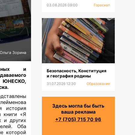
03.08.2026 09:00
Гороскоп
Ольга Зорина
льных и
Безопасность, Конституция
даваемого
и география родины
й ЮНЕСКО,
31.07.2026 12:30
Образование
ска.
едставлены
лейменова
Здесь могла бы быть
ая история
ваша реклама
й книги «Я
+7 (705) 715 70 96
х и других
елей. Оба
не которой