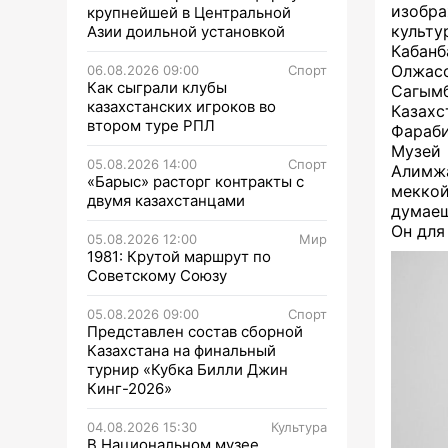
изобра
крупнейшей в Центральной
культ
Азии доильной установкой
Кабанб
Олжасо
06.08.2026 09:00
Спорт
Как сыграли клубы
Сагым
казахстанских игроков во
Казахс
втором туре РПЛ
Фараб
Музей 
05.08.2026 14:00
Спорт
Алимжа
«Барыс» расторг контракты с
меккой
двумя казахстанцами
думаеш
Он для
05.08.2026 12:00
Мир
1981: Крутой маршрут по
Советскому Союзу
05.08.2026 09:00
Спорт
Представлен состав сборной
Казахстана на финальный
турнир «Кубка Билли Джин
Кинг-2026»
04.08.2026 15:30
Культура
В Национальном музее