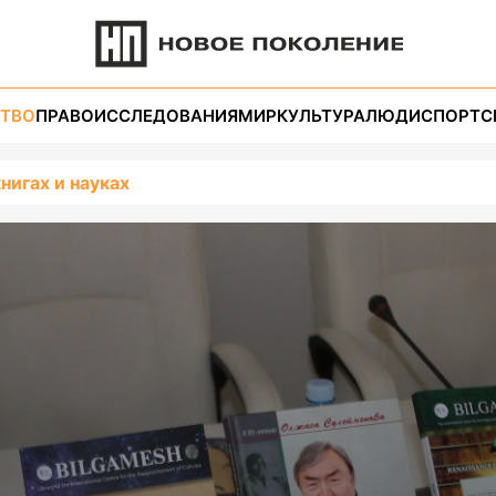
ТВО
ПРАВО
ИССЛЕДОВАНИЯ
МИР
КУЛЬТУРА
ЛЮДИ
СПОРТ
С
книгах и науках