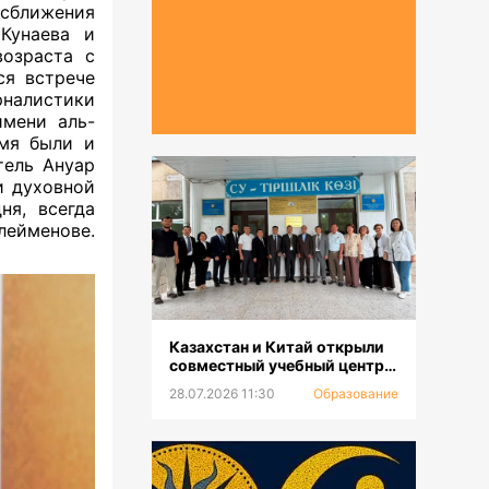
 сближения
Кунаева и
возраста с
ся встрече
налистики
имени аль-
емя были и
тель Ануар
и духовной
ня, всегда
лейменове.
Казахстан и Китай открыли
совместный учебный центр
для повышения
28.07.2026 11:30
Образование
квалификации и
переподготовки водников