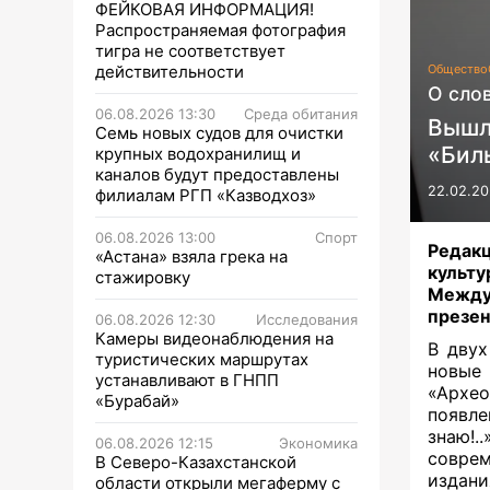
ФЕЙКОВАЯ ИНФОРМАЦИЯ!
Распространяемая фотография
тигра не соответствует
действительности
Общество
О слов
06.08.2026 13:30
Среда обитания
Вышл
Семь новых судов для очистки
«Бил
крупных водохранилищ и
каналов будут предоставлены
22.02.20
филиалам РГП «Казводхоз»
06.08.2026 13:00
Спорт
Реда
«Астана» взяла грека на
культ
стажировку
Между
презен
06.08.2026 12:30
Исследования
Камеры видеонаблюдения на
В двух
туристических маршрутах
новые
устанавливают в ГНПП
«Архео
«Бурабай»
появле
знаю!.
06.08.2026 12:15
Экономика
совре
В Северо-Казахстанской
издани
области открыли мегаферму с