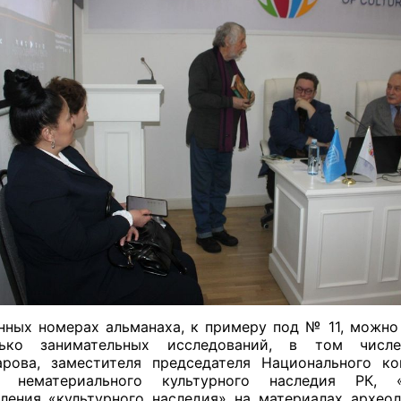
нных номерах альманаха, к примеру под № 11, можно
лько занимательных исследований, в том числ
рова, заместителя председателя Национального к
е нематериального культурного наследия РК, 
ления «культурного наследия» на материалах архео