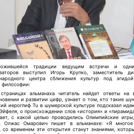
ожившейся традиции ведущим встречи и одн
изаторов выступил Игорь Крупко, заместитель ди
народного центра сближения культур под эгидо
 философии:
страницах альманаха читатель найдет ответы на 
новении и развитии цифр, узнает о том, кто такие шу
кий иероглиф
Tu
в шумерской культуре подсказал иде
Эйфеля, о происхождении слов «история» и «пирамида
ает, с какой целью проводились Олимпийские игры
е. Олжас Омарович пишет в альманахе: «Я многое 
, со временем эти открытия станут знаниями, котор