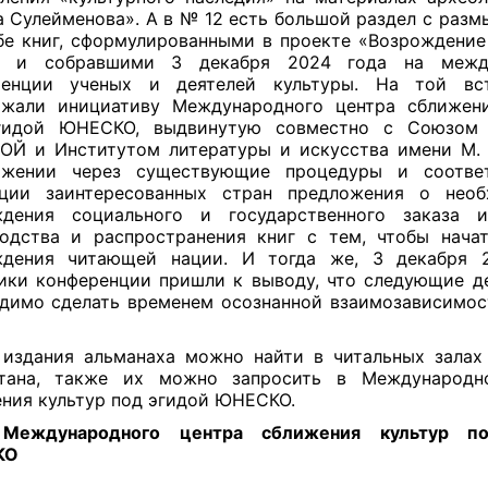
 Сулейменова». А в № 12 есть большой раздел с раз
бе книг, сформулированными в проекте «Возрождени
» и собравшими 3 декабря 2024 года на межд
ренции ученых и деятелей культуры. На той вс
ржали инициативу Международного центра сближени
гидой ЮНЕСКО, выдвинутую совместно с Союзом 
Й и Институтом литературы и искусства имени М. 
ижении через существующие процедуры и соотве
нции заинтересованных стран предложения о необ
ждения социального и государственного заказа 
одства и распространения книг с тем, чтобы нача
ждения читающей нации. И тогда же, 3 декабря 2
ики конференции пришли к выводу, что следующие д
димо сделать временем осознанной взаимозависимос
издания альманаха можно найти в читальных залах
стана, также их можно запросить в Международн
ния культур под эгидой ЮНЕСКО.
Международного центра сближения культур п
КО