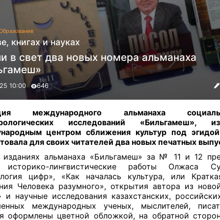
Образование
е, книгах и науках
и в свет два новых номера альманаха
ьгамеш»
25 10:00
646
кция международного альманаха социа
урологических исследований «Бильгамеш», из
народным центром сближения культур под эгидо
товала для своих читателей два новых печатных выпу
 изданиях альманаха «Бильгамеш» за № 11 и 12 пр
 историко-лингвистические работы Олжаса Су
логия цифр», «Как началась культура, или Кратк
ния Человека разумного», открытия автора из ново
.» и научные исследования казахстанских, российски
менных международных ученых, мыслителей, писат
я оформлены цветной обложкой, на обратной сторо