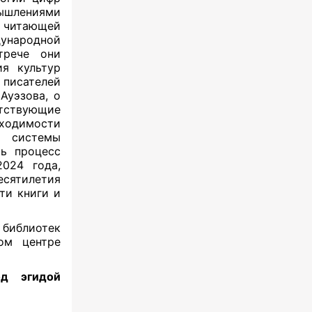
мышлениями
е читающей
ународной
трече они
я культур
писателей
Ауэзова, о
тствующие
ходимости
и системы
ть процесс
024 года,
есятилетия
ти книги и
 библиотек
ом центре
од эгидой