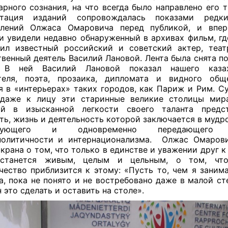
арного сознания, на что всегда было направлено его т
нтация изданий сопровождалась показами редк
плений Олжаса Омаровича перед публикой, и впер
и увидели недавно обнаруженный в архивах фильм, г
ил известный российский и советский актер, теа
венный деятель Василий Лановой. Лента была снята по
. В ней Василий Лановой показал нашего казах
теля, поэта, прозаика, дипломата и видного обще
я в «интерьерах» таких городов, как Париж и Рим. С
 даже к лицу эти старинные великие столицы мира
ой в изысканной легкости своего таланта предс
ть, жизнь и деятельность которой заключается в мудро
едующего и одновременно передающего 
политичности и интернационализма.
Олжас Омарови
экрана о том, что только в единстве и уважении друг к
станется живым, целым и цельным, о том, что
чество приблизится к этому: «Пусть то, чем я заним
а, пока не понято и не востребовано даже в малой сте
 это сделать и оставить на столе».