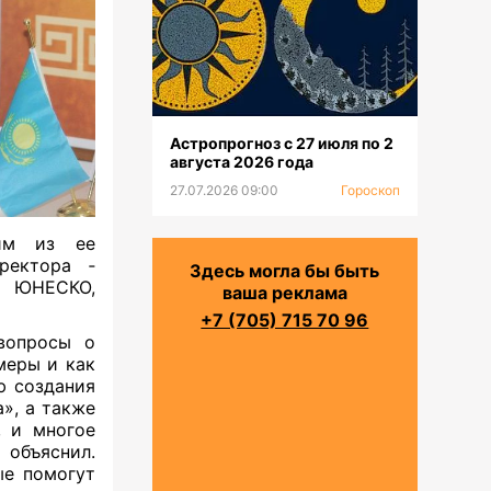
Астропрогноз с 27 июля по 2
августа 2026 года
27.07.2026 09:00
Гороскоп
им из ее
ректора ­
Здесь могла бы быть
й ЮНЕСКО,
ваша реклама
+7 (705) 715 70 96
вопросы о
меры и как
ю создания
», а также
, и многое
объяснил.
ые помогут