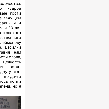
ворчество.
их кадров
вые гости
де ведущим
тральный и
чти 20 лет
станского
ственного
улейменову
. Василий
тавил нам
сти слова,
ценность
ч говорит
 другу этот
 когда-то
аюсь почти
пени, но я