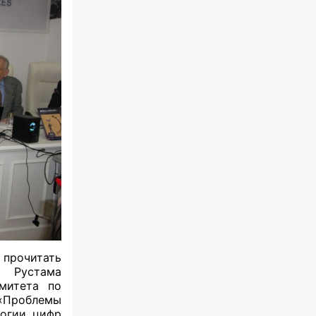
 прочитать
е Рустама
омитета по
«Проблемы
логии цифр