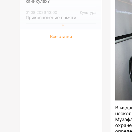
каникулах?
01.08.2026 13:00
Культура
Прикосновение памяти
Все статьи
В изда
неско
Музафа
охран
опреде