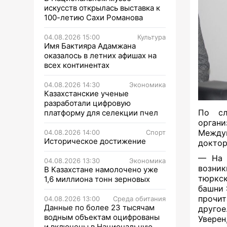
искусств открылась выставка к
100-летию Сахи Романова
04.08.2026 15:00
Культура
Имя Бактияра Адамжана
оказалось в летних афишах на
всех континентах
04.08.2026 14:30
Экономика
Казахстанские ученые
разработали цифровую
По сл
платформу для селекции пчел
орган
Между
04.08.2026 14:00
Спорт
Историческое достижение
доктор
— На 
04.08.2026 13:30
Экономика
возник
В Казахстане намолочено уже
тюркс
1,6 миллиона тонн зерновых
башни 
прочит
04.08.2026 13:00
Среда обитания
Данные по более 23 тысячам
друго
водным объектам оцифрованы
Уверен
и включены в Национальную