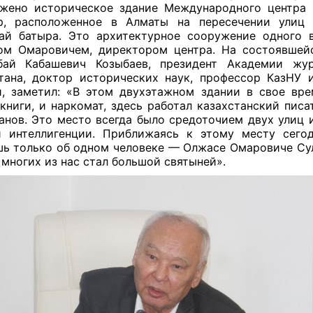
жено историческое здание Международного центра
ур, расположенное в Алматы на пересечении улиц 
ай батыра. Это архитектурное сооружение одного 
м Омаровичем, директором центра. На состоявшей
бай Кабашевич Козыбаев, п
резидент Академии жур
тана, доктор исторических наук, профессор КазНУ 
и,
заметил
: «
В этом двухэтажном здании в свое вр
книги, и наркомат, здесь работал казахстанский писа
нов. Это место всегда было средоточием двух улиц 
 интеллигенции. Приближаясь к этому месту сегод
ь только об одном человеке — Олжасе Омаровиче Су
 многих из нас стал большой святыней».