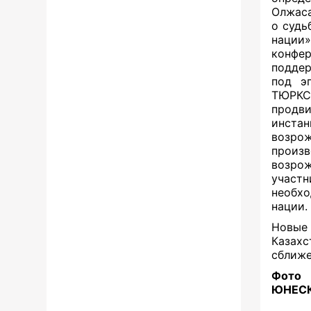
Олжаса
о судь
нации
конфе
подде
под э
ТЮРКСО
продв
инста
возро
произв
возро
участн
необхо
нации.
Новые 
Казах
сближе
Фото 
ЮНЕС