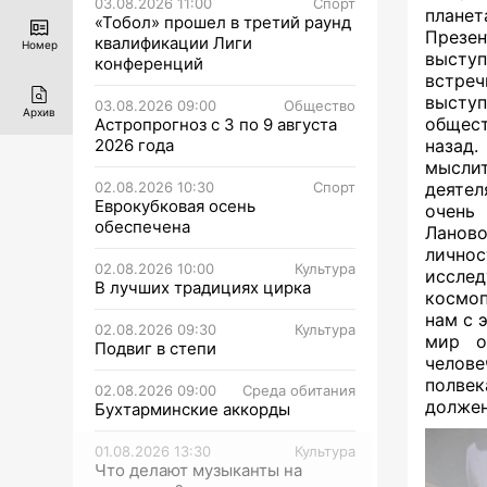
03.08.2026 11:00
Спорт
планет
«Тобол» прошел в третий раунд
Презе
квалификации Лиги
Номер
высту
конференций
встреч
выступ
03.08.2026 09:00
Общество
Архив
общест
Астропрогноз с 3 по 9 августа
2026 года
назад
мысли
02.08.2026 10:30
Спорт
деятел
Еврокубковая осень
очень
обеспечена
Ланов
личнос
02.08.2026 10:00
Культура
иссл
В лучших традициях цирка
космо
нам с 
02.08.2026 09:30
Культура
мир о
Подвиг в степи
челове
полвек
02.08.2026 09:00
Среда обитания
должен
Бухтарминские аккорды
01.08.2026 13:30
Культура
Что делают музыканты на