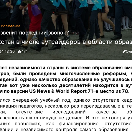
Образование
звенит последний звонок?
стан в числе аутсайдеров в области обра
24 13:30
474
Ол
лет независимости страны в системе образования см
тров, были проведены многочисленные реформы, 
едений, однако качество образования не улучшилось н
тан вот уже несколько десятилетий находится в аут
я по версии US News & World Report 71-е место из 78
.
ился очередной учебный год, однако отсутствие кадр
икация педагогов, несколько раз переиздаваемые в те
ики, отсутствие исследований качества обр
лненность школ никуда не делись. И это не говоря у
льных проблемах, как финансирование, отсутстви
вании и независимого контроля самого образования. 