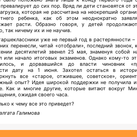
 превалирует до сих пор. Вряд ли дети становятся от э
нагрузка, которая не рассчитана на неокрепший орган
етнего ребенка, как об этом неоднократно заявля
жает расти. Образно говоря, у детей продолжаю
о, так ничему их и не научив.
таршеклассники уже не первый год в растерянности –
 них перенесли, читай «отобрали», последний звонок, 
ении десятилетий звенел 25 мая, знаменуя собой н
л или начало итоговых экзаменов. Однако кому-то эт
вилось, и дорвавшийся до власти чиновник «п
ести дату на 1 июня. Захотел остаться в истор
ркнуть все «старое, отжившее, советское», ориен
жный опыт? Идея широкой поддержки не получила и
е. Как и многие другие, которые витают вокруг Ми
щения, ожидая своего часа.
лько к чему все это приведет?
алгата Галимова