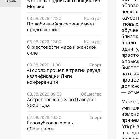
«Астана» подписала гонщика из
Архив
образо
Монако
неско
качест
03.08.2026 12:30
Культура
Полюбившийся сериал имеет
"повы
продолжение
обучен
близок
03.08.2026 12:00
Культура
около 
О жестокости мира и женской
одни у
силе
просто
опрыск
03.08.2026 11:00
Спорт
быстре
«Тобол» прошел в третий раунд
чахлы
квалификации Лиги
процес
конференций
должно
— отме
03.08.2026 09:00
Общество
Астропрогноз с 3 по 9 августа
Может
2026 года
учител
измене
02.08.2026 10:30
Спорт
приче
Еврокубковая осень
открыв
обеспечена
что де
раньше