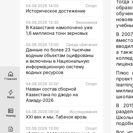
Тогда 
04.08.2026 14:00
Спорт
образо
Историческое достижение
обуче
новояв
04.08.2026 13:30
Экономика
учебны
В Казахстане намолочено уже
1,6 миллиона тонн зерновых
В 2007
вместо
04.08.2026 13:00
Среда обитания
вводил
Данные по более 23 тысячам
а такж
водным объектам оцифрованы
колле
и включены в Национальную
лиценз
информационную систему
водных ресурсов
Плюс 
проект
Главная
04.08.2026 10:00
Спорт
learn
Назван состав сборной
миллиа
Казахстана по дзюдо на
школах
Reels
Азиаду-2026
В 201
раздел
04.08.2026 09:00
Исследования
Номер
XXI век и мы. Табачок врозь
Школь
подобн
03.08.2026 13:00
Спорт
Вот чт