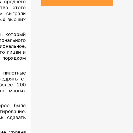
у среднего
ство этого
м сыграли
ных высших
, который
ионального
иональное,
то лицеи и
порядком
 пилотные
недрять е-
более 200
 во многих
орое было
тирование.
ь сдавать
ние уровня