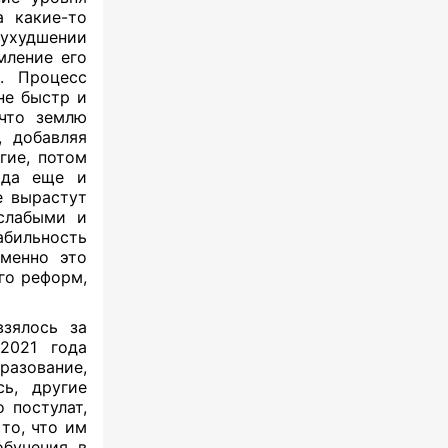
а какие-то
ухудшении
мление его
. Процесс
не быстр и
 что землю
, добавляя
гие, потом
, да еще и
е вырастут
 слабыми и
бильность
именно это
го реформ,
зялось за
 2021 года
разование,
ь, другие
 постулат,
то, что им
обучения в