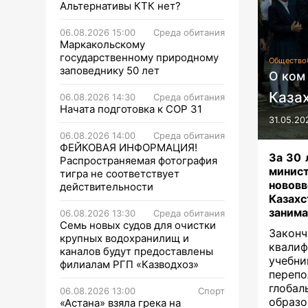
Альтернативы КТК нет?
06.08.2026 15:00
Среда обитания
Маркакольскому
государственному природному
Общество
заповеднику 50 лет
О ком 
Казах
06.08.2026 14:30
Среда обитания
Начата подготовка к СОР 31
31.05.20
06.08.2026 14:00
Среда обитания
ФЕЙКОВАЯ ИНФОРМАЦИЯ!
За 30 
Распространяемая фотография
минис
тигра не соответствует
нововв
действительности
Казахс
занима
06.08.2026 13:30
Среда обитания
Семь новых судов для очистки
Законч
крупных водохранилищ и
квалиф
каналов будут предоставлены
учебн
филиалам РГП «Казводхоз»
перепо
глоба
06.08.2026 13:00
Спорт
образо
«Астана» взяла грека на