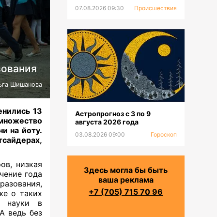
07.08.2026 09:30
Происшествия
зования
ьга Шишанова
енились 13
Астропрогноз с 3 по 9
множество
августа 2026 года
и на йоту.
03.08.2026 09:00
Гороскоп
сайдерах,
ов, низкая
Здесь могла бы быть
чение года
ваша реклама
азования,
+7 (705) 715 70 96
же о таких
е науки в
А ведь без