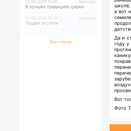
02.08.2026 10:00
Культура
школе,
В лучших традициях цирка
а вот 
семил
02.08.2026 09:30
Культура
Подвиг в степи
продол
детств
Да и с
Все статьи
году у
протяж
канику
понра
перен
перече
зарубе
воздух
просве
Вот то
Фото Т