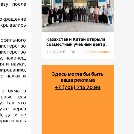
азу после
окращение
крывались
Казахстан и Китай открыли
офильного
совместный учебный центр
истерство
для повышения
истерство
28.07.2026 11:30
Образование
квалификации и
, наконец,
переподготовки водников
я и науки.
ированию,
Здесь могла бы быть
во науки и
ваша реклама
+7 (705) 715 70 96
ого бума в
ервые годы
у. Так что
 уже через
̆, да и не
риглашать