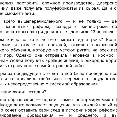
нельзя построить сложное производство, диверси
ику, даже получать полуфабрикаты из сырья. Да и 
не сможет найти.
о всего вышеперечисленного — и не только — цел
у непонятных реформ, чехарда с министрами обр
ство которых за три десятка лет достигло 13 человек.
ом качестве хоть чего-то может идти речь? Если
шении и отказе от прежней, отлично налаженнои
кого обучения, которую не устают ругать на всех пе
х пор. Однако она отправила человека в космос, 
нам людей получить крепкие знания, в рекордно коро
ить страну после самой страшной войны.
рм за предыдущие сто лет в ней было проведено все
а и те касались глобальных перемен в государстве
ных непосредственно с системой образования.
 происходит сегодня?
дня образование — одна из самых реформируемых в 
Иногда даже возникает ощущение, что каждый новый п
р хочет оставить свой след в истории новой реформо
мирование образования — и среднего, и вы