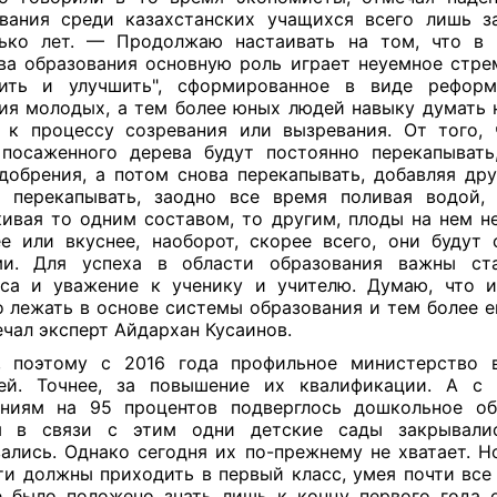
вания среди казахстанских учащихся всего лишь з
лько лет. — Продолжаю настаивать на том, что в 
ва образования основную роль играет неуемное стре
сить и улучшить", сформированное в виде реформ
ия молодых, а тем более юных людей навыку думать 
 к процессу созревания или вызревания. От того,
посаженного дерева будут постоянно перекапывать
добрения, а потом снова перекапывать, добавляя дру
 перекапывать, заодно все время поливая водой
ивая то одним составом, то другим, плоды на нем н
е или вкуснее, наоборот, скорее всего, они будут
ми. Для успеха в области образования важны ста
са и уважение к ученику и учителю. Думаю, что 
 лежать в основе системы образования и тем более е
чал эксперт Айдархан Кусаинов.
, поэтому с 2016 года профильное министерство в
ей. Точнее, за повышение их квалификации. А с
ниям на 95 процентов подверглось дошкольное об
м в связи с этим одни детские сады закрывалис
ались. Однако сегодня их по-прежнему не хватает. Но
ти должны приходить в первый класс, умея почти все 
 было положено знать лишь к концу первого года 