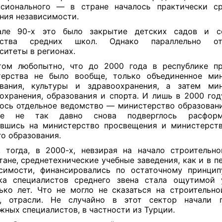
ссионального — в стране началось практически ср
ния независимости.
але 90-х это было закрытие детских садов и с
ества средних школ. Однако параллельно от
ситеты в регионах.
том любопытно, что до 2000 года в республике пр
терства не было вообще, только объединенное мин
ования, культуры и здравоохранения, а затем мин
охранения, образования и спорта. И лишь в 2000 году
ось отдельное ведомство — министерство образовани
ое не так давно снова подверглось расформ
вшись на министерство просвещения и министерст
о образования.
, тогда, в 2000-х, невзирая на начало строительн
тане, среднетехнические учебные заведения, как и в п
симости, финансировались по остаточному принцип
ка специалистов среднего звена стала ощутимой
ько лет. Что не могло не сказаться на строительнои
о, отрасли. Не случайно в этот сектор начали п
жных специалистов, в частности из Турции.