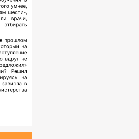
того умнее,
изм шести-,
ли врачи,
т отбирать
 в прошлом
который на
аступление
о вдруг не
редложил»
ии? Решил
тируясь на
 зависла в
нистерства