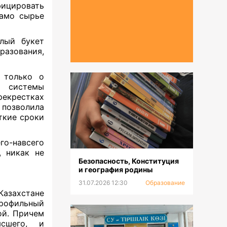
фицировать
само сырье
ый букет
азования,
 только о
̆ системы
рекрестках
позволила
ткие сроки
го-навсего
, никак не
Безопасность, Конституция
и география родины
31.07.2026 12:30
Образование
Казахстане
рофильный
й. Причем
сшего, и