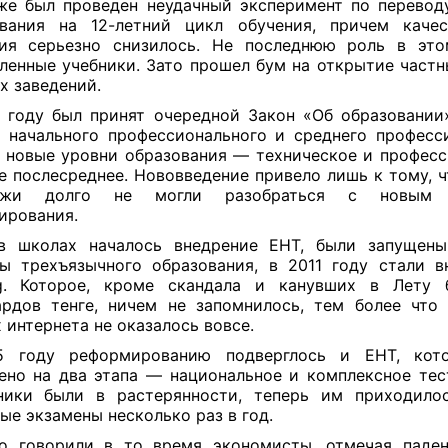
же был проведен неудачный эксперимент по перевод
вания на 12-летний цикл обучения, причем каче
ния серьезно снизилось. Не последнюю роль в это
ленные учебники. Зато прошел бум на открытие част
х заведений.
 году был принят очередной Закон «Об образовании»
 начального профессионального и среднего професс
 новые уровни образования — техническое и професс
е послесреднее. Нововведение привело лишь к тому, ч
джи долго не могли разобраться с новым 
ирования.
в школах началось внедрение ЕНТ, были запущены
ы трехъязычного образования, в 2011 году стали в
ing. Которое, кроме скандала и канувших в Лету 
рдов тенге, ничем не запомнилось, тем более что
 интернета не оказалось вовсе.
5 году реформированию подверглось и ЕНТ, кот
ено на два этапа — национальное и комплексное тес
ники были в растерянности, теперь им приходилос
ые экзамены несколько раз в год.
о говорили в то время экономисты, отмечая паде