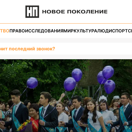
ТВО
ПРАВО
ИССЛЕДОВАНИЯ
МИР
КУЛЬТУРА
ЛЮДИ
СПОРТ
С
нит последний звонок?