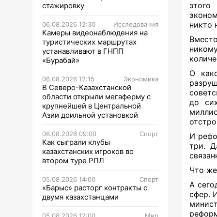
этого 
стажировку
эконом
никто 
06.08.2026 12:30
Исследования
Камеры видеонаблюдения на
Вмест
туристических маршрутах
ником
устанавливают в ГНПП
количе
«Бурабай»
О как
06.08.2026 12:15
Экономика
разру
В Северо-Казахстанской
советс
области открыли мегаферму с
до си
крупнейшей в Центральной
миллио
Азии доильной установкой
отстро
06.08.2026 09:00
Спорт
И рефо
Как сыграли клубы
три. Д
казахстанских игроков во
связан
втором туре РПЛ
Что же
05.08.2026 14:00
Спорт
А сего
«Барыс» расторг контракты с
сфер. 
двумя казахстанцами
минист
рефор
05.08.2026 12:00
Мир