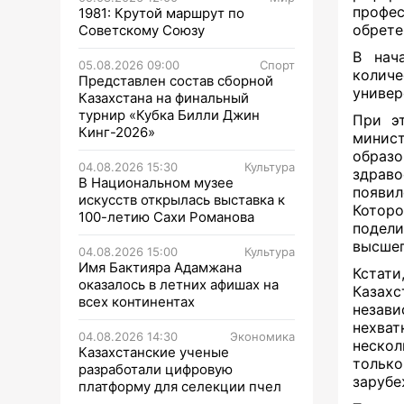
профе
1981: Крутой маршрут по
обрете
Советскому Союзу
В нач
05.08.2026 09:00
Спорт
колич
Представлен состав сборной
универ
Казахстана на финальный
турнир «Кубка Билли Джин
При э
Кинг-2026»
минис
образ
04.08.2026 15:30
Культура
здраво
В Национальном музее
появил
искусств открылась выставка к
Котор
100-летию Сахи Романова
подели
высшег
04.08.2026 15:00
Культура
Имя Бактияра Адамжана
Кстати
оказалось в летних афишах на
Казахс
всех континентах
незави
нехват
04.08.2026 14:30
Экономика
нескол
Казахстанские ученые
тольк
разработали цифровую
зарубе
платформу для селекции пчел