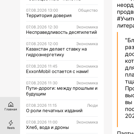
неорд
07.08.2026 13:00
Общество
продв
Территория доверия
#Учит
литер
07.08.2026 12:30
Экономика
Несправедливость десятилетий
"Б
07.08.2026 12:00
Экономика
ра
Казахстан делает ставку на
до
гидроэнергетику
ко
07.08.2026 11:45
Экономика
дл
ExxonMobil остается с нами!
пл
тщ
07.08.2026 11:30
Экономика
Пр
Пути-дороги: между прошлым и
будущим
выс
вы
07.08.2026 11:15
Люди
по
Главная
О роли печатных изданий
202
07.08.2026 11:00
Экономика
Хлеб, вода и дроны
Reels
Партн