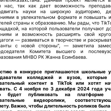
чителяКазахстана. Данный проект является 
я нас, так как дает возможность преподав
одвигать науки на широкую аудиторию, де
аниями в увлекательном формате и повышать и
елей страны к образованию. Мы рады, что TikT
ощадкой, на которой пользователи получают д
аниям и возможность расширять свой круго
дагоги — развиваться в творчестве и раскрыва
ланты с новой стороны", — заметила замес
едседателя Комитета высшего и послевузо
разования МНВО РК Жанна Есинбаева.
стию в конкурсе приглашаются школьные у
одаватели колледжей и вузов, которые
вательный контент в TikTok или хотят на
вать. С 4 ноября по 3 декабря 2024 года у
о будет публиковать на платформе к
авательные видеоролики, соответству
ету. Важно, чтобы длительность роликов была