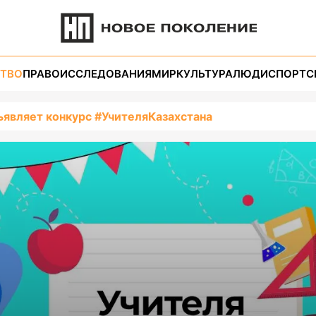
ТВО
ПРАВО
ИССЛЕДОВАНИЯ
МИР
КУЛЬТУРА
ЛЮДИ
СПОРТ
С
ъявляет конкурс #УчителяКазахстана