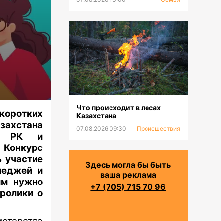
Что происходит в лесах
коротких
Казахстана
азахстана
07.08.2026 09:30
Происшествия
ия РК и
 Конкурс
ь участие
Здесь могла бы быть
леджей и
ваша реклама
им нужно
+7 (705) 715 70 96
ролики о
истерства