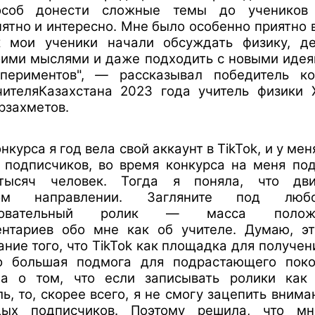
особ донести сложные темы до учеников
ятно и интересно. Мне было особенно приятно 
к мои ученики начали обсуждать физику, де
оими мыслями и даже подходить с новыми идея
периментов",
—
рассказывал победитель ко
чителяКазахстана 2023 года учитель физики 
рзахметов.
нкурса я год вела свой аккаунт в TikTok, и у ме
 подписчиков, во время конкурса на меня по
тысяч человек. Тогда я поняла, что дв
ом направлении. Загляните под лю
зовательный ролик — масса положи
нтариев обо мне как об учителе. Думаю, эт
ание того, что TikTok как площадка для получен
 большая подмога для подрастающего поко
а о том, что если записывать ролики как
ль, то, скорее всего, я не смогу зацепить внима
дых подписчиков. Поэтому решила, что м