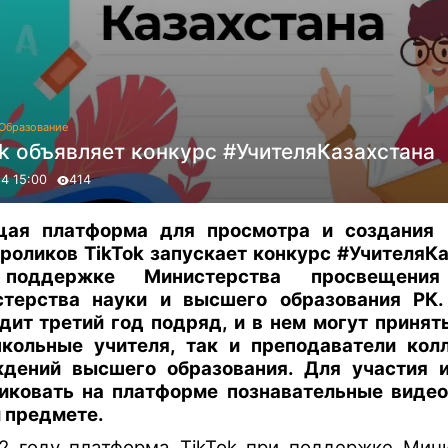
Образование
k объявляет конкурс #УчителяКазахстана
24 15:00
414
щая платформа для просмотра и создания 
роликов TikTok запускает конкурс #УчителяК
поддержке Министерства просвещен
терства науки и высшего образования РК.
дит третий год подряд, и в нем могут принят
кольные учителя, так и преподаватели кол
дений высшего образования. Для участия 
иковать на платформе познавательные видео
 предмете.
2 году платформа TikTok при поддержке Мин