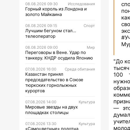
сп
08.08.2026 09:30
Исследования
Горный король из Лондона и
пон
золото Майкаина
ка
св
08.08.2026 09:15
Спорт
экс
Лучшим бегуном стал…
телеоператор
#У
Му
08.08.2026 09:00
Мир
Переговоры в Вене. Удар по
танкеру. КНДР осудила Японию
"До ко
тысяч
07.08.2026 16:00
Среда обитания
Казахстан принял
100 
председательство в Союзе
нужн
тюркских горнолыжных
обра
курортов
комме
призн
07.08.2026 14:00
Культура
Мировые звезды на двух
— это
площадках столицы
думал
учите
07.08.2026 13:30
Культура
моло
«Самоцветные» полотна