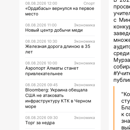
08.08.2026 12:00
Спорт
просв
«Ордабасы» вернулся на первое
учите
место
с Мин
08.08.2026 11:00
Экономика
конку
Новый центр добычи меди
заве
множ
08.08.2026 10:30
Экономика
аудит
Железная дорога длиною в 35
лет
сред
Му
рз
08.08.2026 10:00
Экономика
собир
Аэропорт Алматы станет
#Учи
привлекательнее
публи
08.08.2026 09:45
Экономика
Bloomberg: Украина обещала
"К
США не атаковать
сту
инфраструктуру КТК в Черном
море
Бл
к с
08.08.2026 09:30
Экономика
зн
Торг за недра
вы