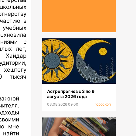
школьных
ртнерству
участию в
х учебных
охновила
аниями с
лых лет,
,
Хайдар
удитории,
о хештегу
20 тысяч
Астропрогноз с 3 по 9
августа 2026 года
важной
чителя.
03.08.2026 09:00
Гороскоп
подходы
 своими
ло мне
 найти