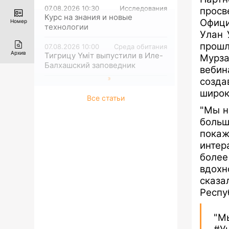
07.08.2026 10:30
Исследования
просв
Курс на знания и новые
Офици
Номер
технологии
Улан 
прош
07.08.2026 10:00
Среда обитания
Архив
Тигрицу Үміт выпустили в Иле-
Мурза
Балхашский заповедник
вебин
созда
широк
Все статьи
"Мы н
больш
покаж
интер
более
вдохн
сказ
Респу
"М