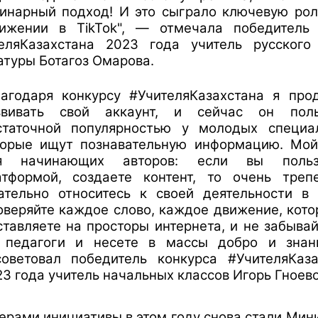
инарный подход! И это сыграло ключевую ро
ижении в TikTok", — отмечала победитель 
еляКазахстана 2023 года учитель русского
атуры Ботагоз Омарова.
лагодаря конкурсу #УчителяКазахстана я про
звивать свой аккаунт, и сейчас он поль
статочной популярностью у молодых специал
торые ищут познавательную информацию. Мой
я начинающих авторов: если вы пользу
атформой, создаете контент, то очень треп
ательно относитесь к своей деятельности в T
оверяйте каждое слово, каждое движение, кот
тавляете на просторы интернета, и не забывай
 педагоги и несете в массы добро и знан
советовал победитель конкурса #УчителяКаза
3 года учитель начальных классов Игорь Гноево
ерами инициативы в этом году снова стали Мин