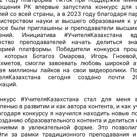
ещения РК впервые запустила конкурс для 
лей со всей страны, а в 2023 году благодаря па
истерством науки и высшего образования к 
рсе были приглашены и преподаватели высши
дений. Инициатива #УчителяКазахстана вд
ество преподавателей начать делиться зн
орией платформы. Победители конкурса прош
и которых Ботагоз Омарова,
Игорь Гноевой
ахметов
, смогли завоевать любовь широкой а
ая миллионы лайков на свои видеоролики. П
теляКазахстана сегодня создано почти 
каций.
онкурс #УчителяКазахстана стал для меня 
пенью в развитии и как автора контента, и как у
агодаря конкурсу я научился находить новые 
озданию образовательного контента и делиться
аниями в увлекательной форме. Это позволи
йти за рамки традиционного преподавания и