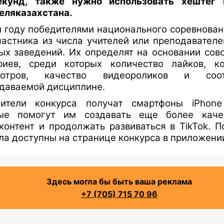
екунд, также нужно использовать хештег 
еляказахстана.
м году победителями национального соревнован
частника из числа учителей или преподавател
ых заведений. Их определят на основании сов
риев, среди которых количество лайков, ко
мотров, качество видеороликов и соот
даваемой дисциплине.
ители конкурса получат смартфоны iPhone
рые помогут им создавать еще более каче
контент и продолжать развиваться в TikTok. 
ла доступны на странице конкурса в приложении
Здесь могла бы быть ваша реклама
+7 (705) 715 70 96