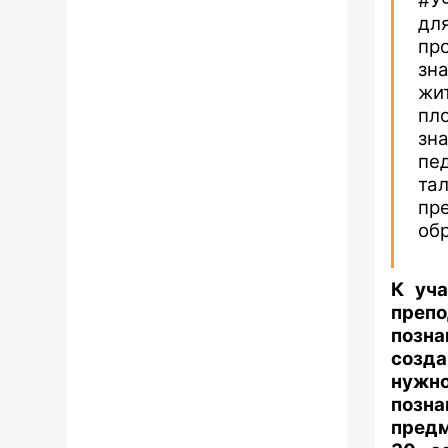
#У
дл
пр
зн
жит
пл
зн
пе
та
пр
об
К уча
преп
позна
созда
нужн
позн
предм