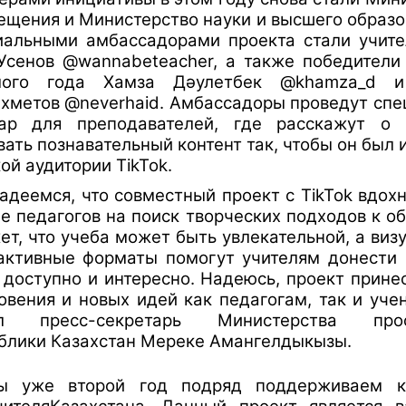
ещения и Министерство науки и высшего образо
альными амбассадорами проекта стали учите
Усенов @wannabeteacher, а также победители
лого года Хамза Дәулетбек @khamza_d 
хметов @neverhaid.
Амбассадоры проведут спе
ар для преподавателей, где расскажут о 
вать познавательный контент так, чтобы он был 
ой аудитории TikTok.
адеемся, что совместный проект с TikTok вдох
е педагогов на поиск творческих подходов к о
ет, что учеба может быть увлекательной, а виз
активные форматы помогут учителям донести
 доступно и интересно. Надеюсь, проект прине
овения и новых идей как педагогам, так и уче
ал пресс-секретарь Министерства прос
блики Казахстан Мереке Амангелдыкызы.
ы уже второй год подряд поддерживаем к