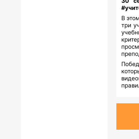
30 с
#учит
В это
три у
учебн
крите
прос
препо
Побед
кото
видео
прави