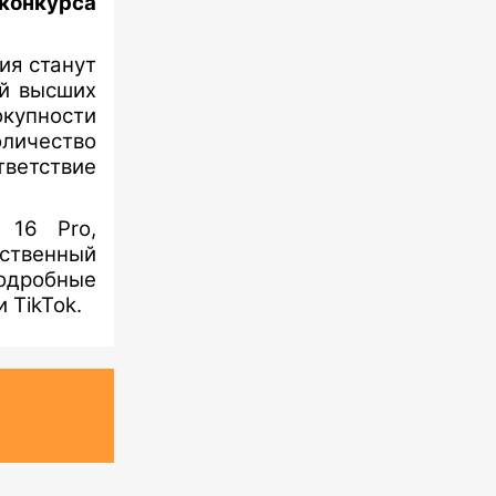
конкурса
ия станут
ей высших
окупности
личество
ветствие
 16 Pro,
ственный
Подробные
 TikTok.