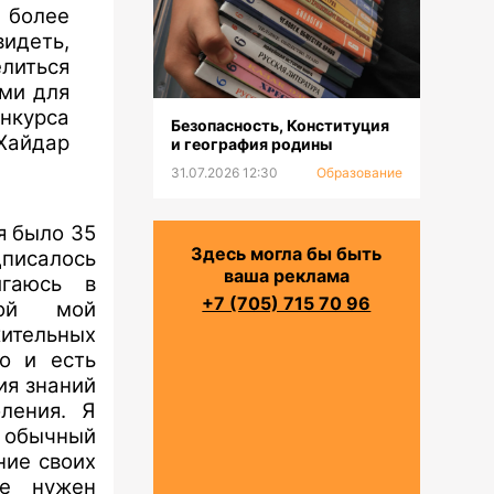
 более
видеть,
литься
ми для
нкурса
Безопасность, Конституция
Хайдар
и география родины
31.07.2026 12:30
Образование
ня было 35
Здесь могла бы быть
дписалось
ваша реклама
игаюсь в
+7 (705) 715 70 96
бой мой
тельных
о и есть
ия знаний
ления. Я
 обычный
ние своих
не нужен