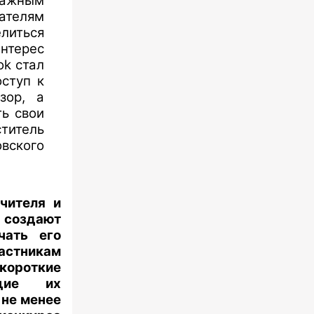
важным
ателям
литься
нтерес
ok стал
оступ к
зор, а
ть свои
титель
вского
чителя и
 создают
чать его
частникам
ороткие
ющие их
 не менее