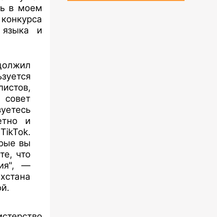
ль в моем
конкурса
 языка и
должил
зуется
истов,
 совет
етесь
етно и
ikTok.
орые вы
те, что
ия", —
хстана
й.
истерство