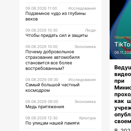
09.08.2026 11:00
Исследования
Подземное чудо из глубины
веков
09.08.2026 10:30
Люди
Чтобы придать сил и защиты
Общество
TikTo
09.08.2026 10:00
Экономика
Почему добровольное
06.11.20
страхование автомобиля
становится все более
Веду
востребованным?
видео
09.08.2026 09:30
Исследования
при 
Самый большой частный
Минис
космодром
прохо
как ш
09.08.2026 09:00
Экономика
Медь притяжения
учреж
опубл
08.08.2026 12:30
Культура
своем
По улицам нашей памяти
В 202