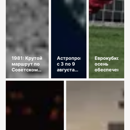
1981: Крутой
Астропрогноз
Еврокубковая
маршрут по
с 3 по 9
осень
Советскому
августа
обеспечена
Союзу
2026
года