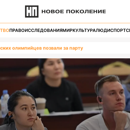
ТВО
ПРАВО
ИССЛЕДОВАНИЯ
МИР
КУЛЬТУРА
ЛЮДИ
СПОРТ
С
ских олимпийцев позвали за парту