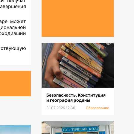
ки получат
завершения
наре может
циональной
роходивший
тствующую
Безопасность, Конституция
и география родины
31.07.2026 12:30
Образование