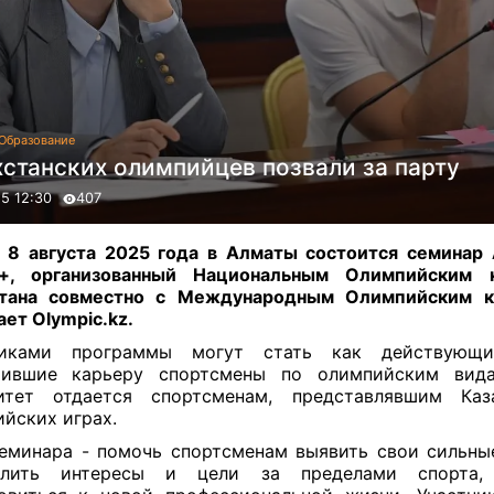
Образование
хстанских олимпийцев позвали за парту
25 12:30
407
 8 августа 2025 года в Алматы состоится семинар 
r+, организованный Национальным Олимпийским 
стана совместно с Международным Олимпийским к
ет Olympic.kz.
никами программы могут стать как действующ
шившие карьеру спортсмены по олимпийским вида
итет отдается спортсменам, представлявшим Каз
йских играх.
еминара - помочь спортсменам выявить свои сильны
елить интересы и цели за пределами спорта