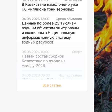
В Казахстане намолочено уже
1,6 миллиона тонн зерновых
04.08.2026 13:00
Среда обитания
Данные по более 23 тысячам
водным объектам оцифрованы
и включены в Национальную
информационную систему
водных ресурсов
04.08.2026 10:00
Спорт
Назван состав сборной
Казахстана по дзюдо на
Азиаду-2026
04.08.2026 09:00
Исследования
XXI век и мы. Табачок врозь
Все статьи
03.08.2026 13:00
Спорт
«Астана» подписала гонщика из
Монако
03.08.2026 12:30
Культура