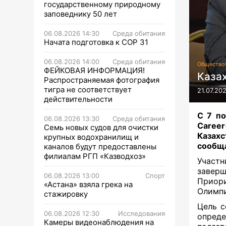
государственному природному
заповеднику 50 лет
06.08.2026 14:30
Среда обитания
Начата подготовка к СОР 31
06.08.2026 14:00
Среда обитания
Общество
ФЕЙКОВАЯ ИНФОРМАЦИЯ!
Каза
Распространяемая фотография
тигра не соответствует
21.07.20
действительности
С 7 по
06.08.2026 13:30
Среда обитания
Caree
Семь новых судов для очистки
Казах
крупных водохранилищ и
сообща
каналов будут предоставлены
филиалам РГП «Казводхоз»
Участ
завер
06.08.2026 13:00
Спорт
Приор
«Астана» взяла грека на
Олимпи
стажировку
Цель с
06.08.2026 12:30
Исследования
опред
Камеры видеонаблюдения на