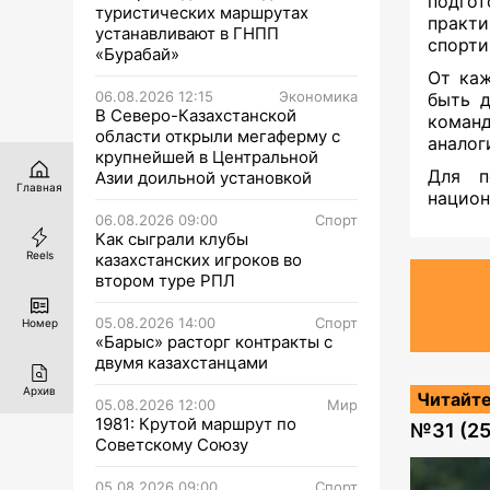
подгот
туристических маршрутах
практи
устанавливают в ГНПП
спорти
«Бурабай»
От каж
06.08.2026 12:15
Экономика
быть д
В Северо-Казахстанской
команд
области открыли мегаферму с
аналог
крупнейшей в Центральной
Для п
Азии доильной установкой
Главная
национ
06.08.2026 09:00
Спорт
Как сыграли клубы
Reels
казахстанских игроков во
втором туре РПЛ
05.08.2026 14:00
Спорт
Номер
«Барыс» расторг контракты с
двумя казахстанцами
Архив
Читайте
05.08.2026 12:00
Мир
1981: Крутой маршрут по
№
31 (2
Советскому Союзу
05.08.2026 09:00
Спорт