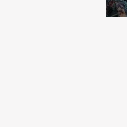
Полюбившийся сериал имеет
продолжение
03.08.2026 12:00
Культура
О жестокости мира и женской
силе
03.08.2026 11:00
Спорт
«Тобол» прошел в третий раунд
Что п
квалификации Лиги
конференций
лесах
03.08.2026 09:00
Общество
Астропрогноз с 3 по 9 августа
2026 года
02.08.2026 10:30
Спорт
Еврокубковая осень
обеспечена
02.08.2026 10:00
Культура
В лучших традициях цирка
02.08.2026 09:30
Культура