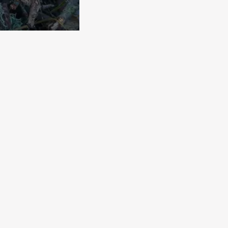
роисходит в
 Казахстана