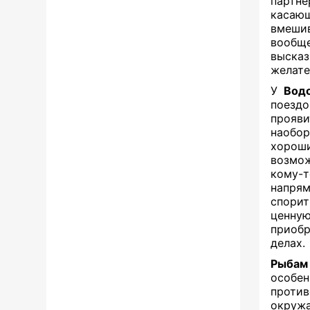
партне
касаю
вмешив
вообще
высказ
желате
У
Вод
поездо
прояви
наобор
хорош
возмож
кому-т
напрям
спорит
ценну
приобр
делах.
Рыба
особе
против
окружа