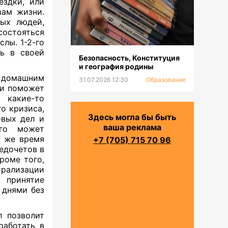
ездки, или
вам жизни.
вых людей,
состояться
лы. 1-2-го
ь в своей
Безопасность, Конституция
и география родины
ь домашним
31.07.2026 12:30
Образование
 и поможет
 какие-то
о кризиса,
Здесь могла бы быть
овых дел и
ваша реклама
-го может
о же время
+7 (705) 715 70 96
едочетов в
роме того,
рализации
а принятие
 днями без
л позволит
работать в