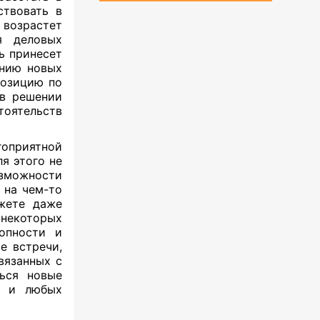
ствовать в
 возрастет
я деловых
ь принесет
ению новых
позицию по
 в решении
тоятельств
оприятной
я этого не
зможности
 на чем-то
жете даже
 некоторых
опности и
е встречи,
вязанных с
ться новые
я и любых