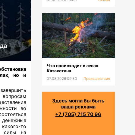
ода
Что происходит в лесах
обстановка
Казахстана
лах, но и
07.08.2026 09:30
Происшествия
 завершить
м вопросам
Здесь могла бы быть
ществления
ваша реклама
жности во
остояться
+7 (705) 715 70 96
 денежные
какого-то
ь силы на