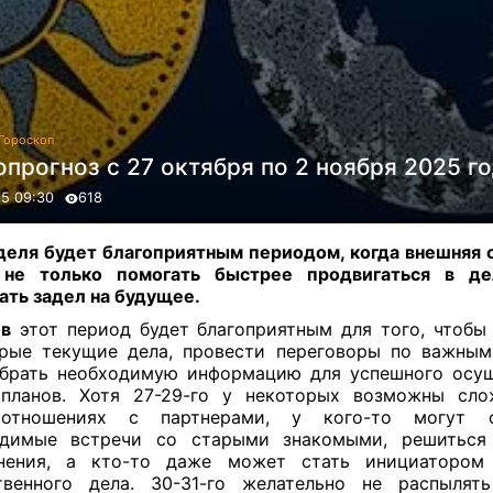
Гороскоп
прогноз с 27 октября по 2 ноября 2025 г
25 09:30
618
деля будет благоприятным периодом, когда внешняя 
 не только помогать быстрее продвигаться в де
ать задел на будущее.
ов
этот период будет благоприятным для того, чтобы
рые текущие дела, провести переговоры по важны
брать необходимую информацию для успешного осу
 планов. Хотя 27-29-го у некоторых возможны сло
оотношениях с партнерами, у кого-то могут с
одимые встречи со старыми знакомыми, решиться
днения, а кто-то даже может стать инициатором 
твенного дела. 30-31-го желательно не распылят