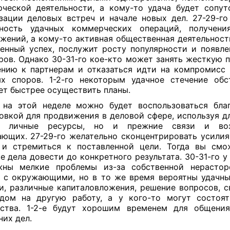
ческой деятельности, а кому-то удача будет сопут
зации деловых встреч и начале новых дел. 27-29-го
тность удачных коммерческих операций, получени
жений, а кому-то активная общественная деятельност
енный успех, послужит росту популярности и появл
ров. Однако 30-31-го кое-кто может занять жесткую 
нию к партнерам и отказаться идти на компромисс
х споров. 1-2-го некоторым удачное стечение обс
т быстрее осуществить планы.
на этой неделе можно будет воспользоваться благ
овкой для продвижения в деловой сфере, используя дл
о личные ресурсы, но и прежние связи и во
ющих. 27-29-го желательно сконцентрировать усилия
 и стремиться к поставленной цели. Тогда вы смо
е дела довести до конкретного результата. 30-31-го у
жны мелкие проблемы из-за собственной нерастор
 с окружающими, но в то же время вероятны удачны
и, различные капиталовложения, решение вопросов, с
дом на другую работу, а у кого-то могут состоя
мства. 1-2-е будут хорошим временем для общени
их дел.