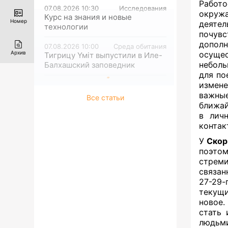
Работ
07.08.2026 10:30
Исследования
окруж
Курс на знания и новые
Номер
деяте
технологии
почув
допол
07.08.2026 10:00
Среда обитания
осущес
Архив
Тигрицу Үміт выпустили в Иле-
неболь
Балхашский заповедник
для по
измене
важные
Все статьи
ближай
в личн
контак
У
Ско
поэтом
стрем
связан
27-29-
текущи
новое.
стать 
людь