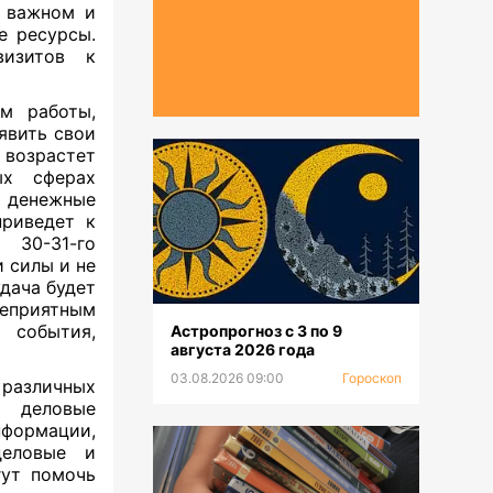
е важном и
е ресурсы.
визитов к
м работы,
явить свои
возрастет
ых сферах
 денежные
приведет к
 30-31-го
 силы и не
дача будет
неприятным
 события,
Астропрогноз с 3 по 9
августа 2026 года
03.08.2026 09:00
Гороскоп
различных
и деловые
формации,
деловые и
гут помочь