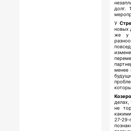
незапл
долг. 
меропр
У
Стр
новых 
же у 
разноо
повсед
измене
перем
партне
менее 
будущи
пробле
которы
Козеро
делах,
не то
какими
27-29
позна