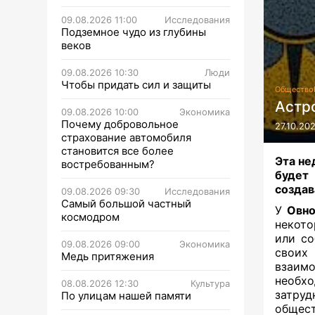
09.08.2026 11:00
Исследования
Подземное чудо из глубины
веков
09.08.2026 10:30
Люди
Чтобы придать сил и защиты
Общество
Астро
09.08.2026 10:00
Экономика
Почему добровольное
27.10.20
страхование автомобиля
становится все более
Эта не
востребованным?
будет
создав
09.08.2026 09:30
Исследования
Самый большой частный
У
Овн
космодром
некото
или со
09.08.2026 09:00
Экономика
своих
Медь притяжения
взаим
необх
08.08.2026 12:30
Культура
затру
По улицам нашей памяти
общес