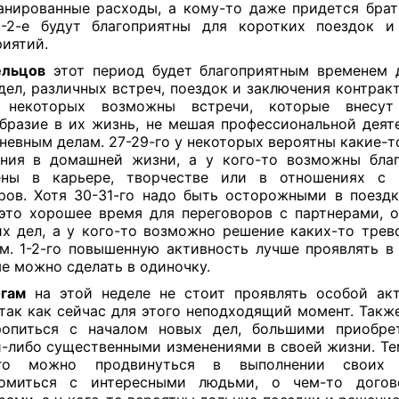
анированные расходы, а кому-то даже придется брат
1-2-е будут благоприятны для коротких поездок 
иятий.
ельцов
этот период будет благоприятным временем 
дел, различных встреч, поездок и заключения контракт
некоторых возможны встречи, которые внесут
бразие в их жизнь, не мешая профессиональной деят
невным делам. 27-29-го у некоторых вероятны какие-т
ния в домашней жизни, а у кого-то возможны бла
ены в карьере, творчестве или в отношениях с 
ров. Хотя 30-31-го надо быть осторожными в поездк
это хорошее время для переговоров с партнерами, 
х дел, а у кого-то возможно решение каких-то тре
м. 1-2-го повышенную активность лучше проявлять в 
е можно сделать в одиночку.
гам
на этой неделе не стоит проявлять особой ак
 так как сейчас для этого неподходящий момент. Такж
ропиться с началом новых дел, большими приобре
-либо существенными изменениями в своей жизни. Те
-го можно продвинуться в выполнении своих 
комиться с интересными людьми, о чем-то догов