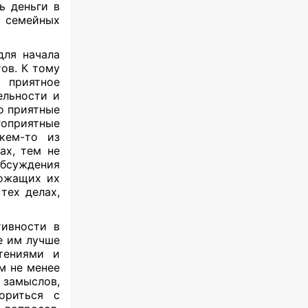
ь деньги в
и семейных
для начала
ов. К тому
 приятное
ельности и
о приятные
гоприятные
кем-то из
ах, тем не
обсуждения
вожащих их
тех делах,
тивности в
е им лучше
тениями и
м не менее
замыслов,
ориться с