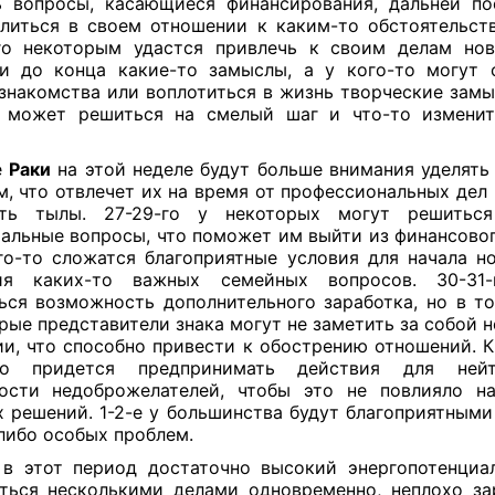
 вопросы, касающиеся финансирования, дальней по
литься в своем отношении к каким-то обстоятельст
го некоторым удастся привлечь к своим делам но
и до конца какие-то замыслы, а у кого-то могут 
знакомства или воплотиться в жизнь творческие замыс
о может решиться на смелый шаг и что-то изменит
е
Раки
на этой неделе будут больше внимания уделят
м, что отвлечет их на время от профессиональных дел
ить тылы. 27-29-го у некоторых могут решиться
альные вопросы, что поможет им выйти из финансовог
го-то сложатся благоприятные условия для начала н
ия каких-то важных семейных вопросов. 30-31
ься возможность дополнительного заработка, но в т
рые представители знака могут не заметить за собой н
и, что способно привести к обострению отношений. К
то придется предпринимать действия для нейт
ости недоброжелателей, чтобы это не повлияло н
 решений. 1-2-е у большинства будут благоприятными
либо особых проблем.
в этот период достаточно высокий энергопотенциа
ться несколькими делами одновременно, неплохо за