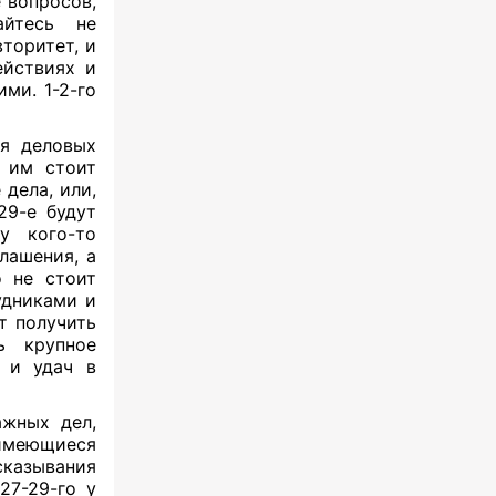
 вопросов,
айтесь не
торитет, и
ействиях и
ми. 1-2-го
я деловых
е им стоит
дела, или,
29-е будут
у кого-то
лашения, а
о не стоит
удниками и
т получить
ь крупное
й и удач в
ажных дел,
имеющиеся
сказывания
27-29-го у