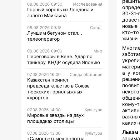
решить
08.08.2026 09:30
Исследования
опреде
Горный король из Лондона и
30-31-
золото Майкаина
довест
новые 
08.08.2026 09:15
Спорт
кто-т
Лучшим бегуном стал…
жизни.
телеоператор
Многи
08.08.2026 09:00
Мир
забота
Переговоры в Вене. Удар по
укреп
танкеру. КНДР осудила Японию
матери
а у ко
07.08.2026 16:00
Среда обитания
решен
Казахстан принял
появит
председательство в Союзе
некото
тюркских горнолыжных
курортов
общени
кому-
07.08.2026 14:00
Культура
активн
Мировые звезды на двух
важных
площадках столицы
каких-
Львам
07.08.2026 13:30
Культура
занима
«Самоцветные» полотна