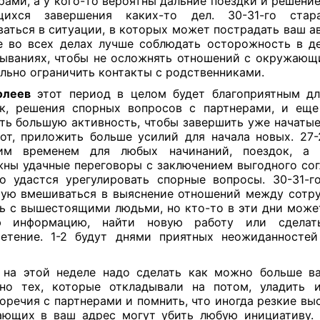
рами, а у кого-то вероятны дальние поездки и решение
щихся завершения каких-то дел. 30-31-го стар
аться в ситуации, в которых может пострадать ваш ав
 во всех делах лучше соблюдать осторожность в д
ываниях, чтобы не осложнять отношений с окружающи
льно ограничить контакты с родственниками.
олеев
этот период в целом будет благоприятным дл
к, решения спорных вопросов с партнерами, и ещ
ть большую активность, чтобы завершить уже начатые 
от, приложить больше усилий для начала новых. 27-
им временем для любых начинаний, поездок, а 
ны удачные переговоры с заключением выгодного сог
о удастся урегулировать спорные вопросы. 30-31-г
ую вмешиваться в выяснение отношений между сотр
ь с вышестоящими людьми, но кто-то в эти дни може
ю информацию, найти новую работу или сделат
етение. 1-2 будут днями приятных неожиданносте
м
на этой неделе надо сделать как можно больше в
нно тех, которые откладывали на потом, уладить 
оречия с партнерами и помнить, что иногда резкие вы
ющих в ваш адрес могут убить любую инициативу. 