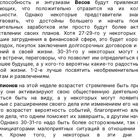
оспособность и энтузиазм
Весов
будут привлека
ающих, что положительно отразится на их кол
льности. Однако некоторые представители зн
ствовать, что достойны большего и начать по
нительных заработков или просто будут более ак
твлении своих планов. Хотя 27-29-го у некоторы
шие затруднения в финансовой сфере, это будет хор
ездок, покупок заключения долгосрочных договоров и
ний в своей жизни. 30-31-го у некоторых могут 
 встречи, переговоры, что позволит им определиться в
шее будущее, а у кого-то вероятны какие-то радостн
ой жизни. 1-2-е лучше посвятить необременитель
там и развлечениям.
рпионов
на этой неделе возрастет стремление быть пр
у они активизируют свою общественную деятельно
иться быть на виду, а у некоторых могут появить
ные с расширением своего дела или изменением его на
го возрастет вероятность событий, благоприятно в
е дела, что одним поможет их завершить, а другим нач
 Однако 30-31-го надо быть более осторожными, так
инициаторами малоприятных ситуаций в отношении
ми. Кроме того, у некоторых в эти дни 