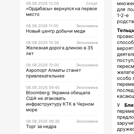
множес
08.08.2026 12:00
Спорт
«Ордабасы» вернулся на первое
для по
место
1-2-е
родств
08.08.2026 11:00
Экономика
Тельц
Новый центр добычи меди
провес
спосо
08.08.2026 10:30
Экономика
Железная дорога длиною в 35
вероя
лет
деяте
поступ
08.08.2026 10:00
Экономика
перес
Аэропорт Алматы станет
желате
привлекательнее
особо 
переме
08.08.2026 09:45
Экономика
после
Bloomberg: Украина обещала
касающ
США не атаковать
инфраструктуру КТК в Черном
У
Бли
море
перем
предл
08.08.2026 09:30
Экономика
заруч
Торг за недра
дружес