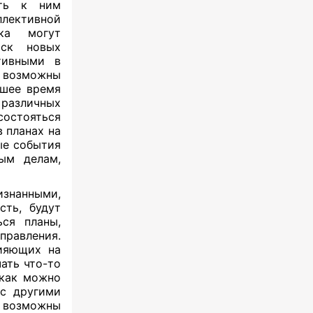
ть к ним
лективной
ака могут
иск новых
тивными в
х возможны
ошее время
 различных
состояться
 планах на
ые события
ным делам,
изнанными,
сть, будут
ся планы,
правления.
лияющих на
ать что-то
 как можно
 с другими
возможны