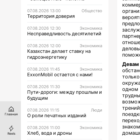
коммер
органи
07.08.2026 13:00
Общество
Территория доверия
вероя
предло
07.08.2026 12:30
Экономика
заслуж
Несправедливость десятилетий
партне
отноше
07.08.2026 12:00
Экономика
деловы
Казахстан делает ставку на
поможе
гидроэнергетику
Девам
07.08.2026 11:45
Экономика
обстан
ExxonMobil остается с нами!
тольк
окружа
07.08.2026 11:30
Экономика
одном
Пути-дороги: между прошлым и
трудны
будущим
возмо
трений
07.08.2026 11:15
Люди
поездк
Главная
О роли печатных изданий
перехо
знако
07.08.2026 11:00
Экономика
домашн
Хлеб, вода и дроны
Reels