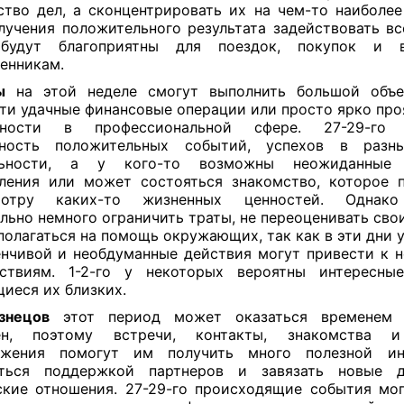
тво дел, а сконцентрировать их на чем-то наиболе
лучения положительного результата задействовать вс
 будут благоприятны для поездок, покупок и 
енникам.
ы
на этой неделе смогут выполнить большой объе
ти удачные финансовые операции или просто ярко про
бности в профессиональной сфере. 27-29-го 
тность положительных событий, успехов в разн
льности, а у кого-то возможны неожиданные
ления или может состояться знакомство, которое 
мотру каких-то жизненных ценностей. Однако
льно немного ограничить траты, не переоценивать свои
полагаться на помощь окружающих, так как в эти дни у
нчивой и необдуманные действия могут привести к 
дствиям. 1-2-го у некоторых вероятны интересные
иеся их близких.
знецов
этот период может оказаться временем 
ен, поэтому встречи, контакты, знакомства 
ожения помогут им получить много полезной ин
иться поддержкой партнеров и завязать новые 
кие отношения. 27-29-го происходящие события мо