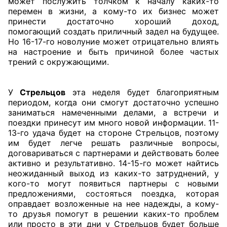
может послужить толчком к началу каких-то
перемен в жизни, а кому-то их бизнес может
принести достаточно хороший доход,
помогающий создать приличный задел на будущее.
Но 16-17-го новолуние может отрицательно влиять
на настроение и быть причиной более частых
трений с окружающими.
У
Стрельцов
эта неделя будет благоприятным
периодом, когда они смогут достаточно успешно
заниматься намеченными делами, а встречи и
поездки принесут им много новой информации. 11-
13-го удача будет на стороне Стрельцов, поэтому
им будет легче решать различные вопросы,
договариваться с партнерами и действовать более
активно и результативно. 14-15-го может найтись
неожиданный выход из каких-то затруднений, у
кого-то могут появиться партнеры с новыми
предложениями, состояться поездка, которая
оправдает возложенные на нее надежды, а кому-
то друзья помогут в решении каких-то проблем
или просто в эти дни у Стрельцов будет больше