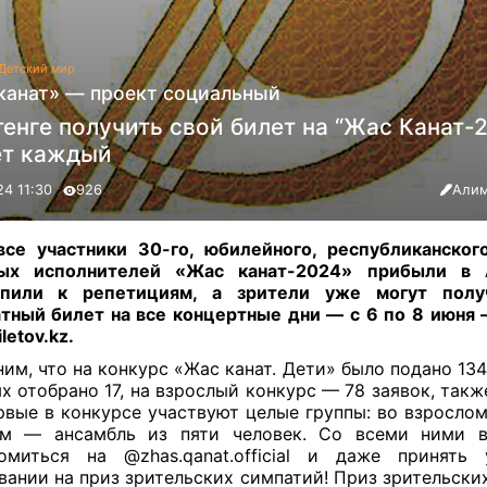
Детский мир
канат» — проект социальный
тенге получить свой билет на “Жас Канат-
т каждый
24 11:30
926
Алим
все участники 30-го, юбилейного, республиканског
ых исполнителей «Жас канат-2024» прибыли в
упили к репетициям, а зрители уже могут получ
тный билет на все концертные дни — с 6 по 8 июня —
letov.kz.
им, что на конкурс «Жас канат. Дети» было подано 134
х отобрано 17, на взрослый конкурс — 78 заявок, так
ервые в конкурсе участвуют целые группы: во взрослом
ом — ансамбль из пяти человек. Со всеми ними 
омиться на @zhas.qanat.official и даже принять
вании на приз зрительских симпатий! Приз зрительски