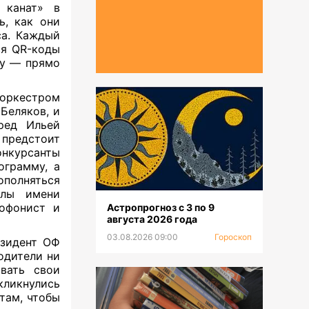
 канат» в
ь, как они
а. Каждый
ся QR-коды
зу — прямо
 оркестром
Беляков, и
ед Ильей
 предстоит
онкурсанты
ограмму, а
ополняться
олы имени
софонист и
Астропрогноз с 3 по 9
августа 2026 года
03.08.2026 09:00
Гороскоп
езидент ОФ
одители ни
вать свои
кликнулись
там, чтобы