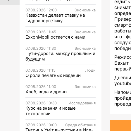
ездить
снимат
07.08.2026 12:00
Экономика
опреде
Казахстан делает ставку на
Призер
гидроэнергетику
смартф
работы
07.08.2026 11:45
Экономика
что фе
ExxonMobil остается с нами!
следу
победи
07.08.2026 11:30
Экономика
Пути-дороги: между прошлым и
Режис
будущим
Бахыт 
первыи
07.08.2026 11:15
Люди
О роли печатных изданий
Дневни
youtub
07.08.2026 11:00
Экономика
Хлеб, вода и дроны
Напоми
пройд
07.08.2026 10:30
Исследования
провод
Курс на знания и новые
технологии
07.08.2026 10:00
Среда обитания
Тигрицу Үміт выпустили в Иле-