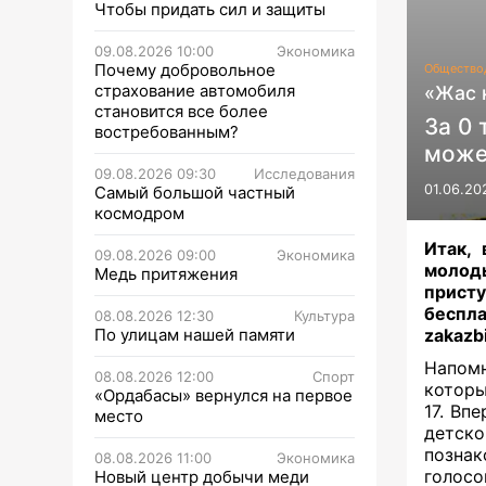
Чтобы придать сил и защиты
09.08.2026 10:00
Экономика
Почему добровольное
Общество
страхование автомобиля
«Жас 
становится все более
За 0 
востребованным?
може
09.08.2026 09:30
Исследования
01.06.20
Самый большой частный
космодром
Итак, 
09.08.2026 09:00
Экономика
молод
Медь притяжения
прист
беспла
08.08.2026 12:30
Культура
По улицам нашей памяти
zakazbi
Напомн
08.08.2026 12:00
Спорт
которы
«Ордабасы» вернулся на первое
17. Вп
место
детск
познак
08.08.2026 11:00
Экономика
голосо
Новый центр добычи меди