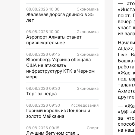
— это
«Инста
08.08.2026 10:30
Экономика
Железная дорога длиною в 35
поют. 
лет
вечер 
участн
08.08.2026 10:00
Экономика
из зал
Аэропорт Алматы станет
Начали
привлекательнее
AlJazz
Live 
08.08.2026 09:45
Экономика
Bloomberg: Украина обещала
Башкат
США не атаковать
работа
инфраструктуру КТК в Черном
«Жас к
море
под вз
талан
08.08.2026 09:30
Экономика
Ахмета
Торг за недра
другие
08.08.2026 09:30
Исследования
— «Жас
Горный король из Лондона и
«МФ «А
золото Майкаина
за чт
способ
08.08.2026 09:15
Спорт
на наш
Лучшим бегуном стал…