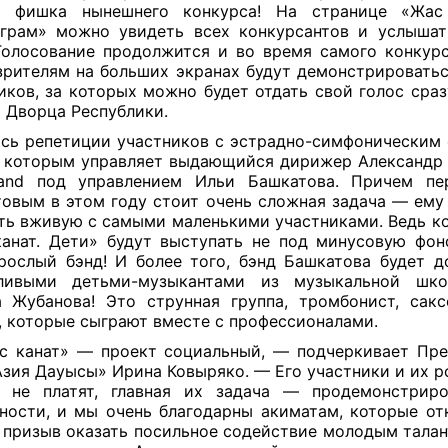
 фишка нынешнего конкурса! На странице «Жас
грам» можно увидеть всех конкурсантов и услышат
Голосование продолжится и во время самого конкурс
зрителям на больших экранах будут демонстрировать
иков, за которых можно будет отдать свой голос сра
а Дворца Республики.
сь репетиции участников с эстрадно-симфоническим
, которым управляет выдающийся дирижер Александр 
Band под управлением Ильи Башкатова. Причем пер
овым в этом году стоит очень сложная задача — ему
ть вживую с самыми маленькими участниками. Ведь к
анат. Дети» будут выступать не под минусовую фон
рослый бэнд! И более того, бэнд Башкатова будет д
тливыми детьми-музыкантами из музыкальной шк
 Жубанова! Это струнная группа, тромбонист, сак
, которые сыграют вместе с профессионалами.
 канат» — проект социальный, — подчеркивает Пр
зия Дауысы» Ирина Ковыряко. — Его участники и их р
о не платят, главная их задача — продемонстриро
ности, и мы очень благодарны акиматам, которые от
 призыв оказать посильное содействие молодым талан