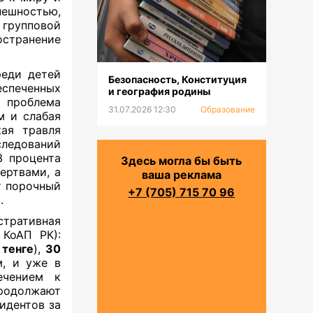
нешностью,
групповой
транение
реди детей
Безопасность, Конституция
еспеченных
и география родины
х проблема
31.07.2026 12:30
Образование
м и слабая
кая травля
ледований
3 процента
Здесь могла бы быть
ертвами, а
ваша реклама
т порочный
+7 (705) 715 70 96
.
тративная
 КоАП РК):
 тенге
),
30
м, и уже в
ечением к
родолжают
идентов за