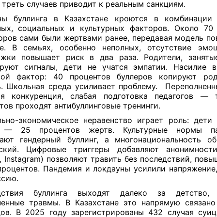
 треть случаев приводит к реальным санкциям.
ны буллинга в Казахстане кроются в комбинации 
ых, социальных и культурных факторов. Около 70
оров сами были жертвами ранее, передавая модель по
е. В семьях, особенно неполных, отсутствие эмо
жки повышает риск в два раза. Родители, заняты
ируют сигналы, дети не учатся эмпатии. Насилие 
вой фактор: 40 процентов буллеров копируют род
. Школьная среда усиливает проблему. Переполненн
ая конкуренция, слабая подготовка педагогов — 
тов проходят антибуллинговые тренинги.
ьно-экономическое неравенство играет роль: дети
 — 25 процентов жертв. Культурные нормы па
вают гендерный буллинг, а многонациональность о
еский. Цифровые триггеры добавляют анонимности
k, Instagram) позволяют травить без последствий, пов
процентов. Пандемия и локдауны усилили напряжение
ссию.
дствия буллинга выходят далеко за детство,
енные травмы. В Казахстане это напрямую связан
ов. В 2025 году зарегистрированы 432 случая суи