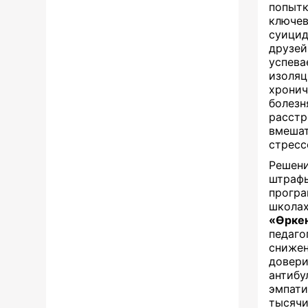
попыт
ключев
суицид
друзей
успева
изоля
хрони
болез
расст
вмеша
стресс
Решен
штраф
прогр
школа
«Өрке
педаго
сниже
дове
антиб
эмпати
тысяч