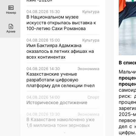
04.08.2026 15:30
Культура
Номер
В Национальном музее
искусств открылась выставка к
100-летию Сахи Романова
Архив
04.08.2026 15:00
Культура
Имя Бактияра Адамжана
оказалось в летних афишах на
всех континентах
В спис
04.08.2026 14:30
Экономика
Мальч
Казахстанские ученые
проце
разработали цифровую
проце
платформу для селекции пчел
самоид
риск: 
04.08.2026 14:00
Спорт
проце
Историческое достижение
зареги
2025-м
04.08.2026 13:30
Экономика
В Казахстане намолочено уже
первое
1,6 миллиона тонн зерновых
дел с 
цифры.