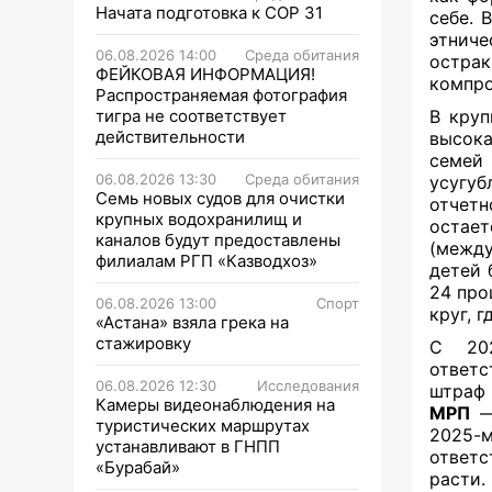
Начата подготовка к СОР 31
себе. 
этнич
06.08.2026 14:00
Среда обитания
остр
ФЕЙКОВАЯ ИНФОРМАЦИЯ!
компро
Распространяемая фотография
тигра не соответствует
В круп
действительности
высока
семей 
06.08.2026 13:30
Среда обитания
усугуб
Семь новых судов для очистки
отчетн
крупных водохранилищ и
остае
каналов будут предоставлены
(между
филиалам РГП «Казводхоз»
детей 
24 про
06.08.2026 13:00
Спорт
круг, 
«Астана» взяла грека на
стажировку
С 202
ответс
06.08.2026 12:30
Исследования
штра
Камеры видеонаблюдения на
МРП
— 
туристических маршрутах
2025-
устанавливают в ГНПП
ответ
«Бурабай»
расти.