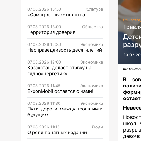
07.08.2026 13:30
Культура
«Самоцветные» полотна
Общество
Травл
07.08.2026 13:00
Общество
Территория доверия
Детск
разр
07.08.2026 12:30
Экономика
Несправедливость десятилетий
20.02.20
07.08.2026 12:00
Экономика
Казахстан делает ставку на
Фото из 
гидроэнергетику
В сов
полити
07.08.2026 11:45
Экономика
ExxonMobil остается с нами!
форми
остает
07.08.2026 11:30
Экономика
Невесе
Пути-дороги: между прошлым и
будущим
Новост
школ 
07.08.2026 11:15
Люди
разры
О роли печатных изданий
девочк