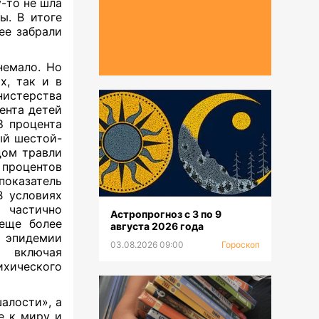
-то не шла
ы. В итоге
ее забрали
немало. Но
х, так и в
истерства
ента детей
8 процента
ый шестой-
дом травли
 процентов
показатель
В условиях
частично
Астропрогноз с 3 по 9
 еще более
августа 2026 года
 эпидемии
03.08.2026 09:00
Гороскоп
, включая
хического
алости», а
е к миру и