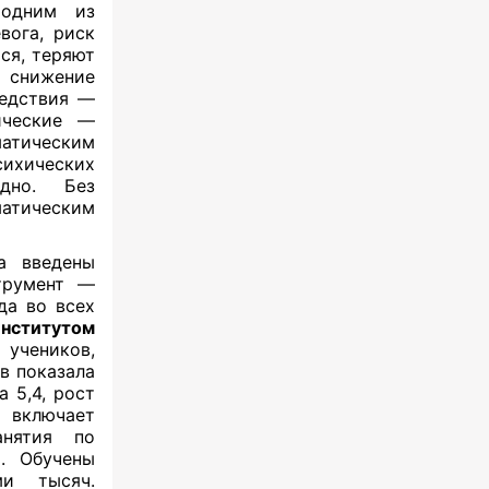
 одним из
вога
, риск
ся, теряют
, снижение
едствия
—
ические
—
атическим
ихических
дно. Без
атическим
а введены
трумент —
да во всех
нститутом
учеников,
в показала
а 5,4, рост
включает
анятия по
ь. Обучены
ми тысяч.