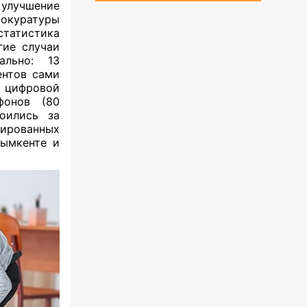
улучшение
рокуратуры
статистика
гие случаи
ально: 13
ентов сами
с цифровой
фонов
(80
оились за
зированных
Шымкенте и