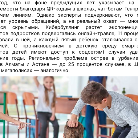
год, что на фоне предыдущих лет указывает на 
емости благодаря QR-кодам в школах, чат-ботам Генп
чим линиям. Однако эксперты подчеркивают, что 
ет уровень обращений, а не реальный охват — мно
тся скрытыми. Кибербуллинг растет экспоненци
тов подростков подвергались онлайн-травле, 11 проц
овали в ней, а каждый пятый ребенок сталкивался 
сией. С проникновением
в детскую среду смарт
нтов детей имеют доступ к соцсетям) случаи удв
ние годы. Регионально проблема острее в урбани
 в Алматы и Астане — до 25 процентов случаев, в 
 мегаполисах — аналогично.