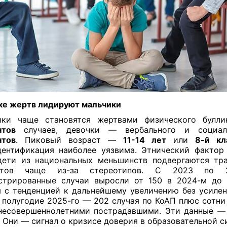
ке жертв лидируют мальчики
ики чаще становятся жертвами физического бул
нтов
случаев, девочки — вербального и социа
нтов
. Пиковый возраст —
11-14 лет
или
8-й кл
ентификация наиболее уязвима. Этнический фактор
дети из национальных меньшинств подвергаются тр
нтов чаще из-за стереотипов. С 2023 по 
стрированные случаи выросли от 150 в 2024-м до
 с тенденцией к дальнейшему увеличению без усилен
 полугодие 2025-го — 202 случая по КоАП плюс сотни
несовершеннолетними пострадавшими. Эти данные —
 Они — сигнал о кризисе доверия в образовательной си