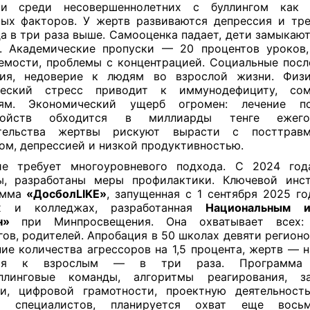
ки среди несовершеннолетних с буллингом как
ых факторов.
У жертв развиваются депрессия и тре
а в три раза выше. Самооценка падает, дети замыкают
. Академические пропуски — 20 процентов уроков
емости, проблемы с концентрацией.
Социальные посл
ция, недоверие к людям во взрослой жизни.
Физ
ческий стресс приводит к иммунодефициту, сом
ням. Экономический ущерб огромен: лечение пс
ройств обходится в миллиарды тенге ежего
тельства жертвы рискуют вырасти с посттравм
ом, депрессией и низкой продуктивностью.
ие требует многоуровневого подхода. С 2024 год
ы,
разработаны меры
профилактики. Ключевой инс
амма
«ДосболLIKE»
, запущенная с 1 сентября 2025 го
х и колледжах
, разработанная
Национальным и
н»
при Минпросвещения. Она охватывает всех: 
гов, родителей. Апробация в 50 школах девяти регионо
ние
количества
агрессоров на 1,5 процента, жертв — н
рия к взрослым — в три раза. Программа 
уллинговые команды, алгоритмы реагирования, з
и, цифровой грамотности, проектную деятельност
и специалистов, планируется охват еще вось