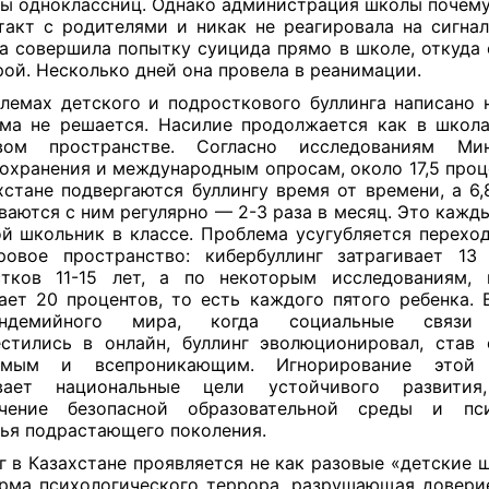
ы одноклассниц. Однако администрация школы почему
такт с родителями и никак не реагировала на сигнал
а совершила попытку суицида прямо в школе, откуда 
рой. Несколько дней она провела в реанимации.
лемах детского и подросткового буллинга написано 
ма не решается. Насилие продолжается как в школа
вом пространстве. Согласно исследованиям Мин
охранения и международным опросам, около 17,5 проц
хстане подвергаются буллингу время от времени, а 6,
ваются с ним регулярно — 2-3 раза в месяц. Это кажд
й школьник в классе. Проблема усугубляется перехо
овое пространство: кибербуллинг затрагивает 13
стков 11-15 лет, а
по некоторым
исследованиям
, 
гает
20 процентов, то есть
каждого пятого ребенка. 
андемийного мира, когда социальные связи 
естились
в
онлайн, буллинг эволюционировал, став
имым и всепроникающим. Игнорирование этой
вает национальные цели устойчивого развития
ечение безопасной образовательной среды и пси
ья подрастающего поколения.
г в Казахстане проявляется не как разовые «детские ш
рма психологического террора, разрушающая довери