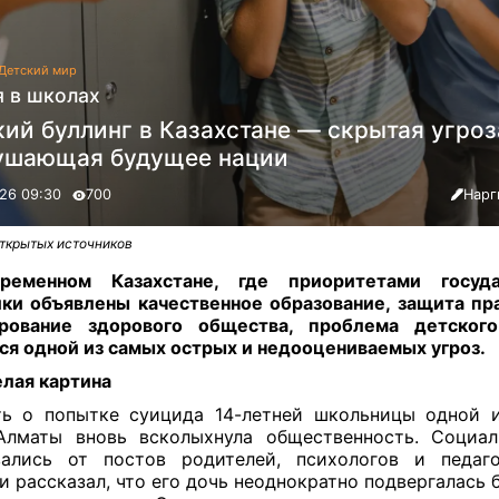
Детский мир
я в школах
ий буллинг в Казахстане — скрытая угроз
ушающая будущее нации
26 09:30
700
Нарг
открытых источников
ременном Казахстане, где приоритетами госуда
ки объявлены качественное образование, защита пр
рование здорового общества, проблема детского
ся одной из самых острых и недооцениваемых угроз.
лая картина
ь о попытке суицида 14-летней школьницы одной 
Алматы вновь всколыхнула общественность. Социал
вались от постов родителей, психологов и педаго
и рассказал, что его дочь неоднократно подвергалась 