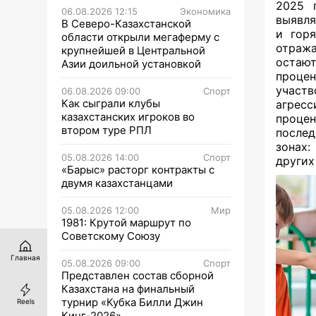
2025 
06.08.2026 12:15
Экономика
выявля
В Северо-Казахстанской
и горя
области открыли мегаферму с
отража
крупнейшей в Центральной
остаю
Азии доильной установкой
процен
участв
06.08.2026 09:00
Спорт
Как сыграли клубы
агрес
казахстанских игроков во
проце
втором туре РПЛ
послед
зонах:
05.08.2026 14:00
Спорт
других
«Барыс» расторг контракты с
двумя казахстанцами
05.08.2026 12:00
Мир
1981: Крутой маршрут по
Советскому Союзу
Главная
05.08.2026 09:00
Спорт
Представлен состав сборной
Казахстана на финальный
турнир «Кубка Билли Джин
Reels
Кинг-2026»