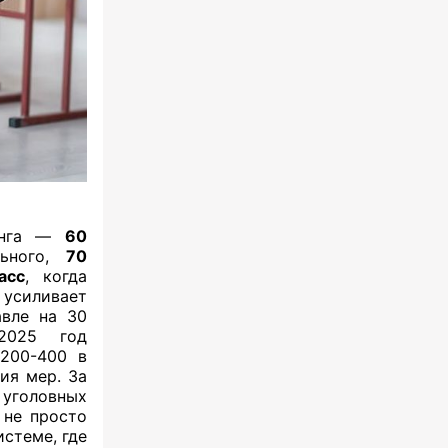
линга —
60
льного,
70
асс
, когда
 усиливает
авле на 30
2025 год
 200-400 в
ия мер. За
 уголовных
 не просто
стеме, где