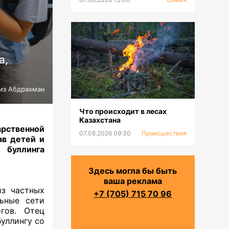
а,
из Абдрахман
Что происходит в лесах
Казахстана
рственной
07.08.2026 09:30
Происшествия
ав детей и
 буллинга
Здесь могла бы быть
ваша реклама
из частных
+7 (705) 715 70 96
ьные сети
гов. Отец
буллингу со