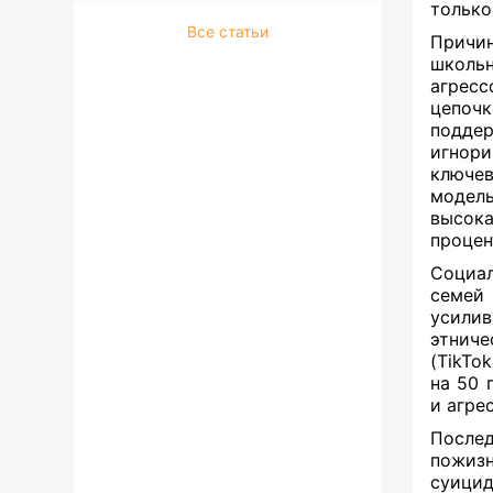
только
Все статьи
Причи
школьн
агресс
цепочк
поддер
игнор
ключе
модель
высок
процен
Социал
семей
усили
этнич
(TikTo
на 50 
и агре
После
пожизн
суицид