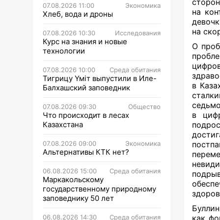
сторон
07.08.2026 11:00
Экономика
на кон
Хлеб, вода и дроны
девочк
на ско
07.08.2026 10:30
Исследования
Курс на знания и новые
О проб
технологии
пробле
цифро
07.08.2026 10:00
Среда обитания
здраво
Тигрицу Үміт выпустили в Иле-
в Каза
Балхашский заповедник
сталки
седьмо
07.08.2026 09:30
Общество
в цифр
Что происходит в лесах
Казахстана
подро
дости
07.08.2026 09:00
Экономика
постп
Альтернативы КТК нет?
перем
невид
06.08.2026 15:00
Среда обитания
подры
Маркакольскому
обесп
государственному природному
здоров
заповеднику 50 лет
Буллин
06.08.2026 14:30
Среда обитания
как фо