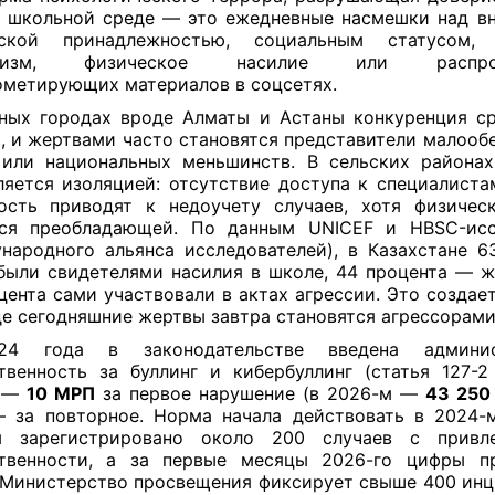
В школьной среде — это ежедневные насмешки над в
еской принадлежностью, социальным статусом, 
акизм, физическое насилие или распрос
метирующих материалов в соцсетях.
ных городах вроде Алматы и Астаны конкуренция с
, и жертвами часто становятся представители малооб
или национальных меньшинств. В сельских района
ляется изоляцией: отсутствие доступа к специалиста
ость приводят к недоучету случаев, хотя физичес
тся преобладающей. По данным UNICEF и HBSC-исс
народного альянса исследователей),
в Казахстане 6
были свидетелями насилия в школе, 44 процента — ж
цента сами участвовали в актах агрессии. Это создае
где сегодняшние жертвы завтра становятся агрессорами
4 года в законодательстве введена админис
твенность за буллинг и кибербуллинг (статья 127-2
ф —
10 МРП
за первое нарушение (в 2026-м —
43 250
за повторное. Норма начала действовать в 2024-
м зарегистрировано около 200 случаев с привл
ственности, а за первые месяцы 2026-го цифры п
 Министерство просвещения фиксирует свыше 400 инц