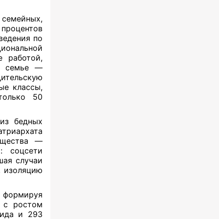
семейных,
 процентов
ведения по
циональной
е работой,
в семье —
ительскую
ые классы,
только 50
 из бедных
триархата
бщества —
: соцсети
ышая случаи
, изоляцию
 формируя
о с ростом
цида и 293