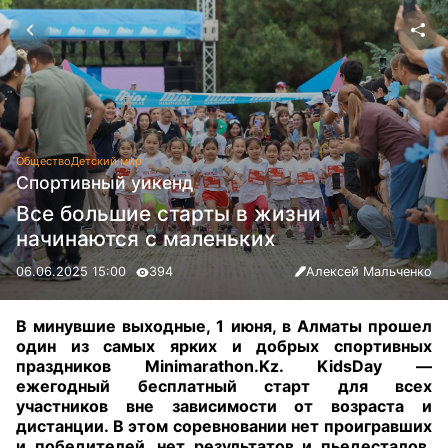
Общество
Детский мир
Спортивный уикенд
Все большие старты в жизни
начинаются с маленьких
06.06.2025 15:00
394
Алексей Мальченко
В минувшие выходные, 1 июня, в Алматы прошел
один из самых ярких и добрых спортивных
праздников Minimarathon.Kz. KidsDay —
ежегодный бесплатный старт для всех
участников вне зависимости от возраста и
дистанции. В этом соревновании нет проигравших
и победителей, нет результатов и пьедесталов.