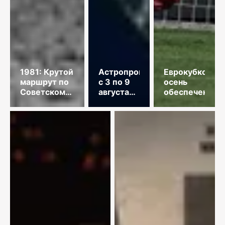
1981: Крутой
Астропрогноз
Еврокубковая
маршрут по
с 3 по 9
осень
Советскому
августа
обеспечена
Союзу
2026
года