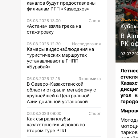
каналов будут предоставлены
филиалам РГП «Казводхоз»
Общество
06.08.2026 13:00
Спорт
«Астана» взяла грека на
Кубок
стажировку
В Alm
РК о
06.08.2026 12:30
Исследования
Камеры видеонаблюдения на
03.07.20
туристических маршрутах
устанавливают в ГНПП
«Бурабай»
Летнее
стекл
06.08.2026 12:15
Экономика
Казах
В Северо-Казахстанской
дисцип
области открыли мегаферму с
угол 
крупнейшей в Центральной
городо
Азии доильной установкой
Мирово
06.08.2026 09:00
Спорт
Как сыграли клубы
Мотоди
казахстанских игроков во
мотоц
втором туре РПЛ
парков