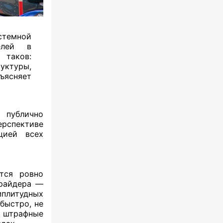
стемной
телей в
таков:
уктуры,
ъясняет
р публично
рспективе
цией всех
тся ровно
 райдера —
плитудных
быстро, не
 штрафные