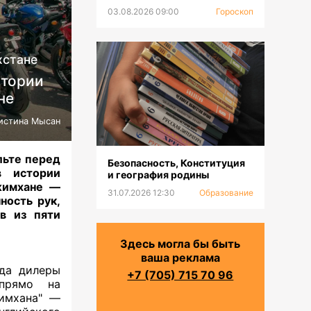
03.08.2026 09:00
Гороскоп
хстане
стории
не
истина Мысан
альте перед
Безопасность, Конституция
в истории
и география родины
жимхане —
31.07.2026 12:30
Образование
ность рук,
в из пяти
Здесь могла бы быть
ваша реклама
гда дилеры
+7 (705) 715 70 96
 прямо на
жимхана" —