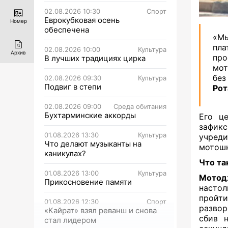
02.08.2026 10:30
Спорт
Еврокубковая осень
Номер
обеспечена
«Мы
пл
02.08.2026 10:00
Культура
Архив
пр
В лучших традициях цирка
мот
без
02.08.2026 09:30
Культура
Подвиг в степи
Рот
02.08.2026 09:00
Среда обитания
Бухтарминские аккорды
Его це
зафик
01.08.2026 13:30
Культура
учред
Что делают музыканты на
мотошк
каникулах?
Что та
01.08.2026 13:00
Культура
Мотод
Прикосновение памяти
настол
пройт
01.08.2026 12:30
Спорт
развор
«Кайрат» взял реванш и снова
сбив 
стал лидером