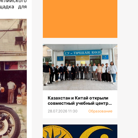
нглийского
щадка для
Казахстан и Китай открыли
совместный учебный центр
для повышения
28.07.2026 11:30
Образование
квалификации и
переподготовки водников