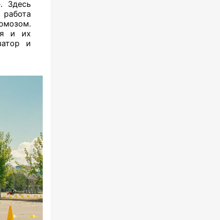
. Здесь
 работа
мозом.
ия и их
затор и