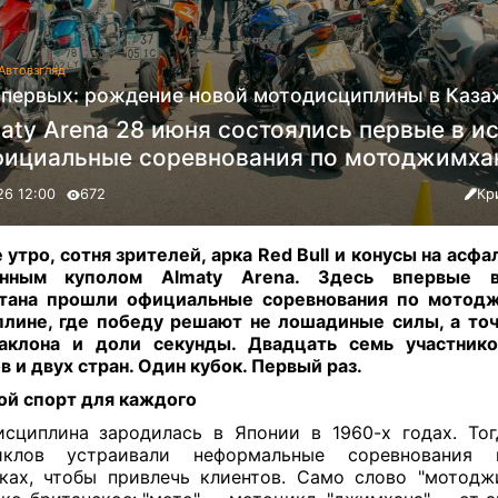
Автовзгляд
 первых: рождение новой мотодисциплины в Каза
aty Arena 28 июня состоялись первые в и
фициальные соревнования по мотоджимха
26 12:00
672
Кр
 утро, сотня зрителей, арка Red Bull и конусы на асф
янным куполом Almaty Arena. Здесь впервые 
стана прошли официальные соревнования по мотод
лине, где победу решают не лошадиные силы, а точ
наклона и доли секунды. Двадцать семь участнико
в и двух стран. Один кубок. Первый раз.
й спорт для каждого
сциплина зародилась в Японии в 1960-х годах. То
иклов устраивали неформальные соревнования
ках, чтобы привлечь клиентов. Само слово "мотод