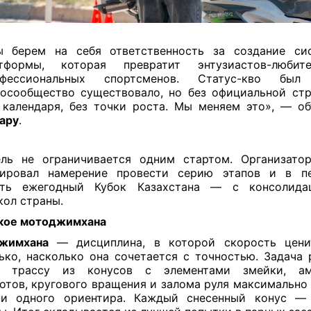
 берем на себя ответственность за создание си
атформы, которая превратит энтузиастов-люби
офессиональных спортсменов. Статус-кво был 
осообщество существовало, но без официальной стр
 календаря, без точки роста. Мы меняем это», — об
ару
.
ль не ограничивается одним стартом. Организато
сировал намерение провести серию этапов и в пе
ить ежегодный Кубок Казахстана — с консолида
ол страны.
кое мотоджимхана
жимхана
— дисциплина, в которой скорость цени
ько, насколько она сочетается с точностью. Задача
и трассу из конусов с элементами змейки, ам
отов, кругового вращения и залома руля максимально 
ни одного ориентира. Каждый снесенный конус —