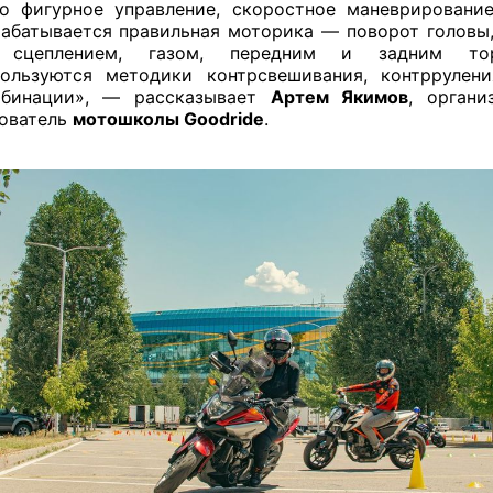
о фигурное управление, скоростное маневрирование
абатывается правильная моторика — поворот головы,
 сцеплением, газом, передним и задним тор
ользуются методики контрсвешивания, контррулен
мбинации», — рассказывает
Артем Якимов
, органи
ователь
мотошколы Goodride
.