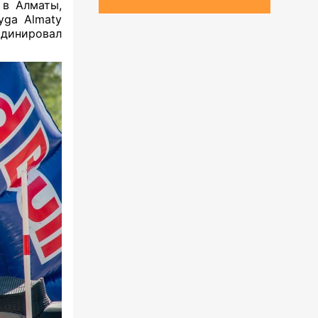
 в Алматы,
yga Almaty
рдинировал