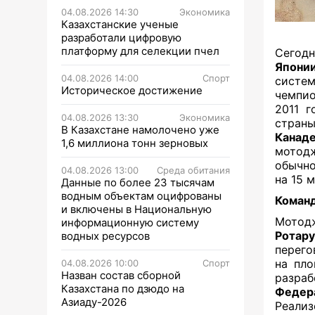
04.08.2026 14:30
Экономика
Казахстанские ученые
разработали цифровую
платформу для селекции пчел
Сегодн
Япони
04.08.2026 14:00
Спорт
систе
Историческое достижение
чемпи
2011 г
04.08.2026 13:30
Экономика
стран
В Казахстане намолочено уже
Канад
1,6 миллиона тонн зерновых
мотод
обычно
04.08.2026 13:00
Среда обитания
на 15 
Данные по более 23 тысячам
водным объектам оцифрованы
Команд
и включены в Национальную
Мотодж
информационную систему
Ротару
водных ресурсов
перего
на пл
04.08.2026 10:00
Спорт
Назван состав сборной
разра
Казахстана по дзюдо на
Федер
Азиаду-2026
Реализ