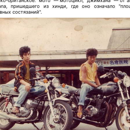
ко-британское: "мото" — мотоцикл, "джимхана" — от а
ana, пришедшего из хинди, где оно означало "пло
вных состязаний".