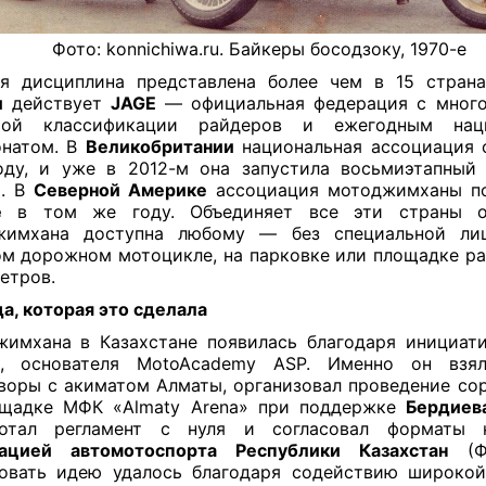
Фото: konnichiwa.ru. Байкеры босодзоку, 1970-е
я дисциплина представлена более чем в 15 стран
и
действует
JAGE
— официальная федерация с много
мой классификации райдеров и ежегодным нац
онатом. В
Великобритании
национальная ассоциация 
оду, и уже в 2012-м она запустила восьмиэтапный
ы. В
Северной Америке
ассоциация мотоджимханы по
е
в том же году. Объединяет все эти страны о
жимхана доступна любому — без специальной лиц
м дорожном мотоцикле, на парковке или площадке р
метров.
а, которая это сделала
имхана в Казахстане появилась благодаря инициат
, основателя MotoAcademy ASP. Именно он взя
воры с акиматом Алматы, организовал проведение со
ощадке МФК «Almaty Arena» при поддержке
Бердиев
ботал регламент с нуля и согласовал форматы 
ацией автомотоспорта Республики Казахстан
(Ф
овать идею удалось благодаря содействию широко