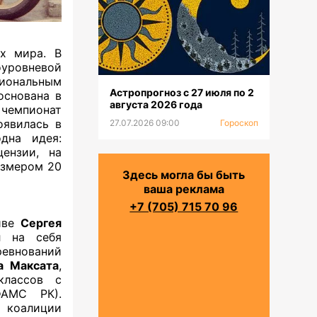
ах мира. В
уровневой
иональным
Астропрогноз с 27 июля по 2
основана в
августа 2026 года
 чемпионат
явилась в
27.07.2026 09:00
Гороскоп
дна идея:
ензии, на
азмером 20
Здесь могла бы быть
ваша реклама
+7 (705) 715 70 96
иве
Сергея
л на себя
ревнований
а Максата
,
классов с
АМС РК).
й коалиции