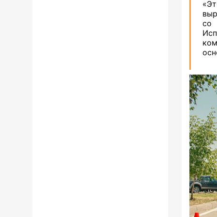
«Эт
выр
со
Исп
ко
осн