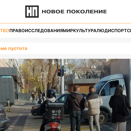
ТВО
ПРАВО
ИССЛЕДОВАНИЯ
МИР
КУЛЬТУРА
ЛЮДИ
СПОРТ
С
еме пустота