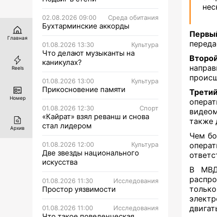
нес
02.08.2026 09:00
Среда обитания
Бухтарминские аккорды
Первы
Главная
переда
01.08.2026 13:30
Культура
Что делают музыканты на
Второ
каникулах?
напра
Reels
происш
01.08.2026 13:00
Культура
Прикосновение памяти
Трети
Номер
опера
01.08.2026 12:30
Спорт
видеом
«Кайрат» взял реванш и снова
также 
стал лидером
Архив
Чем бо
01.08.2026 12:00
Культура
операт
Две звезды национального
ответс
искусства
В МВД
распро
01.08.2026 11:30
Исследования
тольк
Простор уязвимости
элект
двигат
01.08.2026 11:00
Исследования
Что такое поведенческая