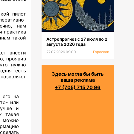
акой пилот
еративно-
ечно, нам
я практика
инам такой
Астропрогноз с 27 июля по 2
августа 2026 года
жет внести
27.07.2026 09:00
Гороскоп
о, проявив
 что нужно
одня есть
Здесь могла бы быть
 позволяют
ваша реклама
+7 (705) 715 70 96
 его на
то- или
лучше и
х такая
о можно
ормацию
сделать