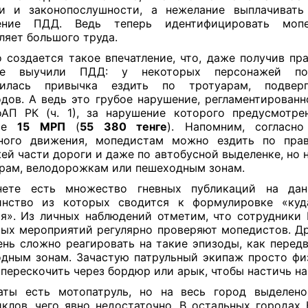
ти и законопослушности, а нежелание выплачивать
ение ПДД. Ведь теперь идентифицировать моп
ляет большого труда.
о создается такое впечатление, что, даже получив пра
е выучили ПДД: у некоторых персонажей по-
нилась привычка ездить по тротуарам, подвер
дов. А ведь это грубое нарушение, регламентированн
АП РК (ч. 1), за нарушение которого предусмотр
ере
15 МРП
(
55 380 тенге
). Напомним, согласно
ного движения, мопедистам можно ездить по пра
ей части дороги и даже по автобусной выделенке, но н
рам, велодорожкам или пешеходным зонам.
нете есть множество гневных публикаций на дан
инство из которых сводится к формулировке «куд
я». Из личных наблюдений отметим, что сотрудники
ых мероприятий регулярно проверяют мопедистов. Др
ень сложно реагировать на такие эпизоды, как перед
дным зонам. Зачастую патрульный экипаж просто фи
перескочить через бордюр или арык, чтобы настичь на
аты есть мотопатруль, но на весь город выделено
клов, чего явно недостаточно. В остальных городах 