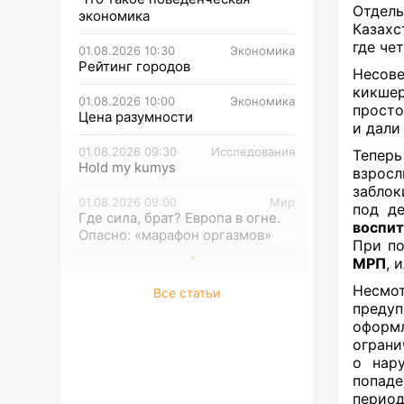
Отдел
экономика
Казахс
где че
01.08.2026 10:30
Экономика
Рейтинг городов
Несов
кикше
01.08.2026 10:00
Экономика
просто
Цена разумности
и дали
01.08.2026 09:30
Исследования
Теперь
Hold my kumys
взрос
заблок
01.08.2026 09:00
Мир
под д
Где сила, брат? Европа в огне.
воспи
Опасно: «марафон оргазмов»
При по
МРП
, 
Несмо
Все статьи
преду
оформ
ограни
о нар
попаде
период