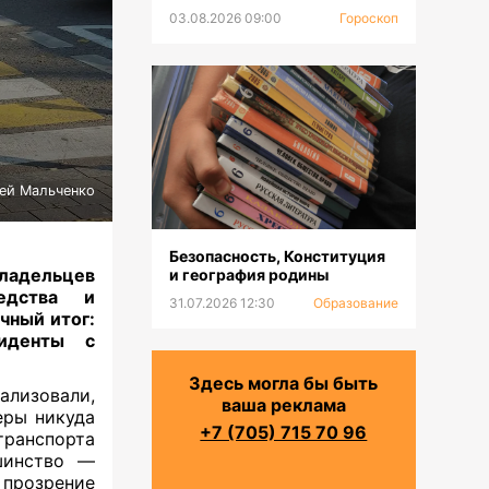
03.08.2026 09:00
Гороскоп
ей Мальченко
Безопасность, Конституция
владельцев
и география родины
едства и
31.07.2026 12:30
Образование
чный итог:
циденты с
Здесь могла бы быть
лизовали,
ваша реклама
еры никуда
+7 (705) 715 70 96
ранспорта
ьшинство —
 прозрение