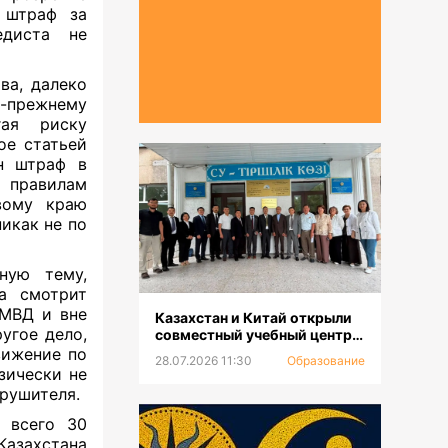
 штраф за
едиста не
ва, далеко
прежнему
гая риску
ое статьей
ен штраф в
 правилам
вому краю
икак не по
ную тему,
а смотрит
 МВД и вне
Казахстан и Китай открыли
угое дело,
совместный учебный центр
для повышения
вижение по
28.07.2026 11:30
Образование
квалификации и
зически не
переподготовки водников
рушителя.
 всего 30
Казахстана