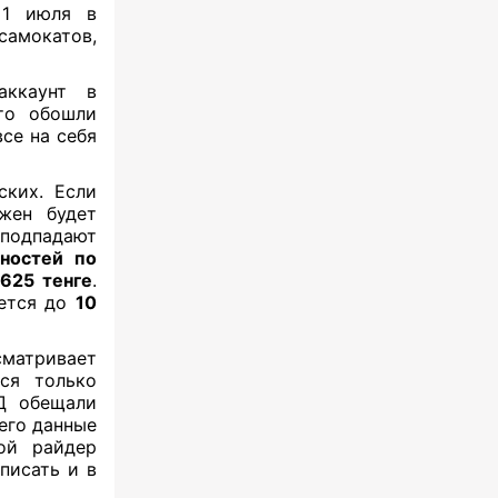
 1 июля в
самокатов,
аккаунт в
то обошли
се на себя
ских. Если
жен будет
 подпадают
ностей по
 625 тенге
.
ается до
10
атривает
ся только
Д обещали
его данные
ой райдер
писать и в