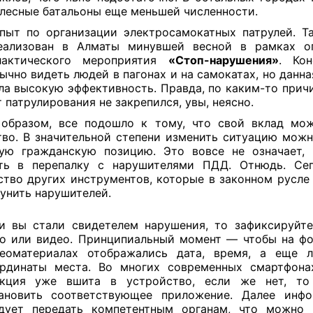
лесные батальоны еще меньшей численности.
пыт по организации электросамокатных патрулей. Т
еализован в Алматы минувшей весной в рамках оп
лактического мероприятия
«Стоп-нарушения»
. Кон
ычно видеть людей в пагонах и на самокатах, но данна
ла высокую эффективность. Правда, по каким-то прич
 патрулирования не закрепился, увы, неясно.
образом, все подошло к тому, что свой вклад мо
во. В значительной степени изменить ситуацию можн
ую гражданскую позицию. Это вовсе не означает,
ать в перепалку с нарушителями ПДД. Отнюдь. Сег
тво других инструментов, которые в законном русле
унить нарушителей.
и вы стали свидетелем нарушения, то зафиксируйте
о или видео. Принципиальный момент — чтобы на фо
еоматериалах отображались дата, время, а еще 
рдинаты места. Во многих современных смартфона
нкция уже вшита в устройство, если же нет, т
ановить соответствующее приложение. Далее инф
дует передать компетентным органам, что можно 