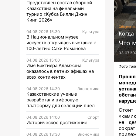
Представлен состав сборной
Казахстана на финальный
турнир «Кубка Билли Джин
Кинг-2026»
Общество
04.08.2026 15:30
Культура
Когда
В Национальном музее
Что 
искусств открылась выставка к
100-летию Сахи Романова
03.07.20
04.08.2026 15:00
Культура
Имя Бактияра Адамжана
Фото Тал
оказалось в летних афишах на
Прошло
всех континентах
мопед
устана
04.08.2026 14:30
Экономика
Казахстанские ученые
обста
разработали цифровую
наруш
платформу для селекции пчел
Стоит
«камик
04.08.2026 14:00
Спорт
не де
Историческое достижение
сократ
прилеж
04.08.2026 13:30
Экономика