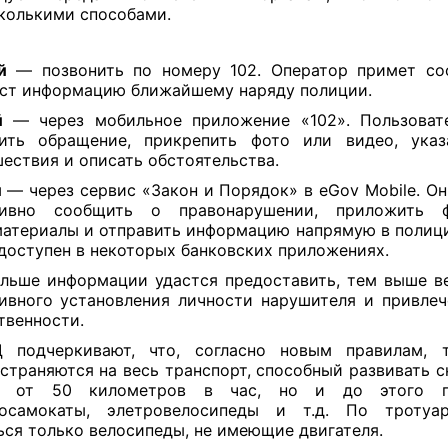
колькими способами.
й
— позвонить по номеру 102. Оператор примет со
ст информацию ближайшему наряду полиции.
й
— через мобильное приложение «102». Пользоват
вить обращение, прикрепить фото или видео, указ
ествия и описать обстоятельства.
й
— через сервис «Закон и Порядок» в eGov Mobile. Он
тивно сообщить о правонарушении, приложить 
атериалы и отправить информацию напрямую в полиц
доступен в некоторых банковских приложениях.
льше информации удастся предоставить, тем выше в
ивного установления личности нарушителя и привлеч
твенности.
 подчеркивают, что, согласно новым правилам, т
страняются на весь транспорт, способный развивать с
о от 50 километров в час, но и до этого по
росамокаты, элетровелосипеды и т.д. По тротуа
ься только велосипеды, не имеющие двигателя.