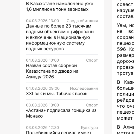
В Казахстане намолочено уже
совес
1,6 миллиона тонн зерновых
наруш
состав
04.08.2026 13:00
Среда обитания
Увы, н
Данные по более 23 тысячам
не вс
водным объектам оцифрованы
сохра
и включены в Национальную
информационную систему
пешехо
водных ресурсов
596 Ко
разм
04.08.2026 10:00
Спорт
дорож
Назван состав сборной
проезж
Казахстана по дзюдо на
тротуа
Азиаду-2026
В Каз
больш
04.08.2026 09:00
Исследования
XXI век и мы. Табачок врозь
полици
рейдов
03.08.2026 13:00
Спорт
что оч
«Астана» подписала гонщика из
пешехо
Монако
может 
В Алм
03.08.2026 12:30
Культура
Полюбившийся сериал имеет
мотоци