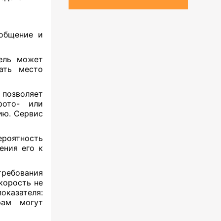
общение и
ель может
ать место
 позволяет
фото- или
ию. Сервис
ероятность
ения его к
ребования
корость не
казателя:
рам могут