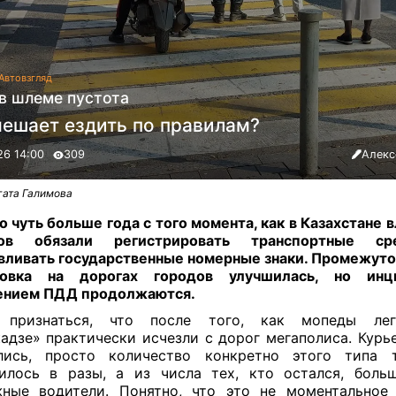
Автовзгляд
 в шлеме пустота
мешает ездить по правилам?
26 14:00
309
Алекс
гата Галимова
 чуть больше года с того момента, как в Казахстане 
ов обязали регистрировать транспортные ср
вливать государственные номерные знаки. Промежуто
новка на дорогах городов улучшилась, но ин
ением ПДД продолжаются.
 признаться, что после того, как мопеды лега
адзе» практически исчезли с дорог мегаполиса. Курь
лись, просто количество конкретно этого типа т
илось в разы, а из числа тех, кто остался, бол
ные водители. Понятно, что это не моментальное