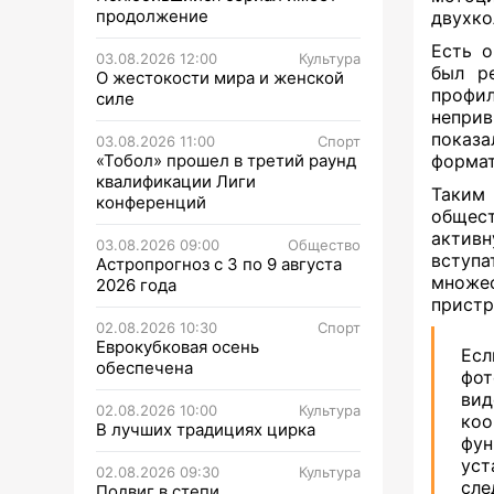
продолжение
двухко
Есть о
03.08.2026 12:00
Культура
был р
О жестокости мира и женской
профи
силе
неприв
показа
03.08.2026 11:00
Спорт
«Тобол» прошел в третий раунд
формат
квалификации Лиги
Таким 
конференций
общест
активн
03.08.2026 09:00
Общество
вступ
Астропрогноз с 3 по 9 августа
множес
2026 года
пристр
02.08.2026 10:30
Спорт
Еврокубковая осень
Есл
обеспечена
фот
вид
02.08.2026 10:00
Культура
коо
В лучших традициях цирка
фу
уст
02.08.2026 09:30
Культура
сле
Подвиг в степи