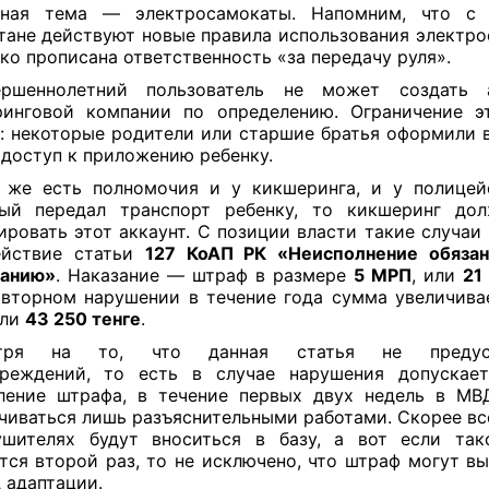
ьная тема — электросамокаты. Напомним, что с
тане действуют новые правила использования электро
тко прописана ответственность «за передачу руля».
ершеннолетний пользователь не может создать 
ринговой компании по определению. Ограничение э
: некоторые родители или старшие братья оформили в
 доступ к приложению ребенку.
 же есть полномочия и у кикшеринга, и у полицей
лый передал транспорт ребенку, то кикшеринг дол
ировать этот аккаунт. С позиции власти такие случаи
ействие статьи
127 КоАП РК «Неисполнение обязан
танию»
. Наказание — штраф в размере
5 МРП
, или
21
вторном нарушении в течение года сумма увеличив
или
43 250 тенге
.
тря на то, что данная статья не предусм
преждений, то есть в случае нарушения допускает
ление штрафа, в течение первых двух недель в МВ
чиваться лишь разъяснительными работами. Скорее вс
ушителях будут вноситься в базу, а вот если так
тся второй раз, то не исключено, что штраф могут вы
 адаптации.