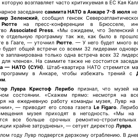
, которую возглавляет часто критикуемая в ЕС Кая Калл
нарное заседание
саммита НАТО в Анкаре 7-8 июля
не
мир Зеленский
, сообщил генсек Североатлантическо
Рютте
на пресс-конференции в Брюсселе, инф
ство
Associated Press
. «Мы ожидаем, что Зеленский 
е отдельную программу так же, как было в прошл
е в Гааге, — уточнил
Рютте
. — У него будет много в
е будет общей встречи со всеми 32 лидерами одновр
е запланирована только одна встреча всех 32 лидеро
 для членов». На саммите также не состоится заседа
на — НАТО (СУН)
. Штаб-квартира НАТО стремится м
 программу в Анкаре, чтобы избежать трений с
ом
.
тор Лувра
Кристоф Лерибо
признал, что музей на
вном состоянии. «Скажем прямо: несмотря на все
ря на ежедневную работу команды музея, Лувр на
нии», — приводит его слова газета
Le Figaro
. Лерибо
омещения музея приходят в негодность. «Мы на п
ется все больше срочных ремонтно-строительных
иции крайне затруднены», — сетует директор
Лувра
.
лом году Лувр подвергся дерзкому ограблению. В дне