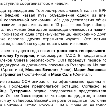
выступила соорганизатором недели.
ходе председатель Торгово-промышленной палаты Б
и
(Индия) назвал путь объединения одной из впе
й современной экономики. «За два десятилетия объе
нашими странами вырос в 13 раз, — сообщил Шаст
тал возможен благодаря взаимодополняемости наших
о производит одна страна-участница, необходимо друго
же освоила, другая стремится изучить. Это исти
рства, способная существовать многие годы».
навес текущего года покинет
должность генерального
нтониу Гутерриш
, информирует ТАСС. В предстоящ
членов Совета безопасности ООН проведут первое г
дидатурам на должность преемника Гутерриша. Их пят
(Аргентина),
Мишель Бачелет
(Чили),
Мария Эспиноса
а Гринспан
(Коста-Рика) и
Маки Саль
(Сенегал).
ие генсека ООН опирается на официальные правила и
ции. Последние предполагают ротацию. Согласно е
ейца
Гутерриша
отдано предпочтение представите
и. От нее баллотируются четверо кандидатов, а сене
тся аутсайдером. Важнейшая роль отводится постоян
а Британии, Китаю, России, США и Франции, на голо