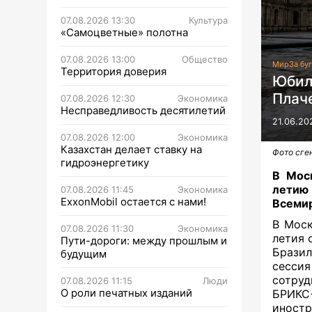
07.08.2026 13:30
Культура
«Самоцветные» полотна
07.08.2026 13:00
Общество
Мир
За бу
Территория доверия
Юбил
Плач
07.08.2026 12:30
Экономика
Несправедливость десятилетий
21.06.20
07.08.2026 12:00
Экономика
Казахстан делает ставку на
Фото сге
гидроэнергетику
В Мос
летию
07.08.2026 11:45
Экономика
ExxonMobil остается с нами!
Всемир
В Мос
07.08.2026 11:30
Экономика
летия 
Пути-дороги: между прошлым и
Бразил
будущим
сесси
сотру
07.08.2026 11:15
Люди
О роли печатных изданий
БРИКС
иностр