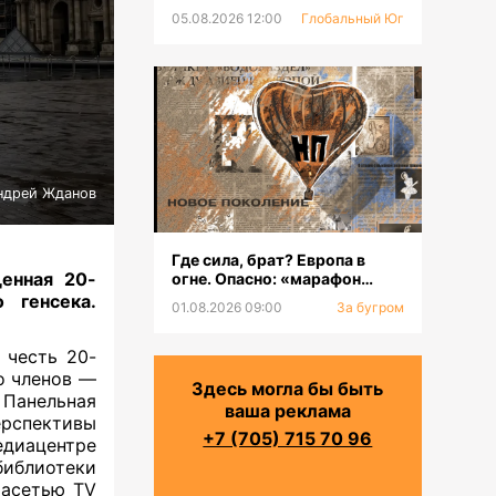
05.08.2026 12:00
Глобальный Юг
ндрей Жданов
Где сила, брат? Европа в
енная 20-
огне. Опасно: «марафон
оргазмов»
 генсека.
01.08.2026 09:00
За бугром
 честь 20-
о членов —
Здесь могла бы быть
 Панельная
ваша реклама
рспективы
+7 (705) 715 70 96
диацентре
иблиотеки
иасетью TV