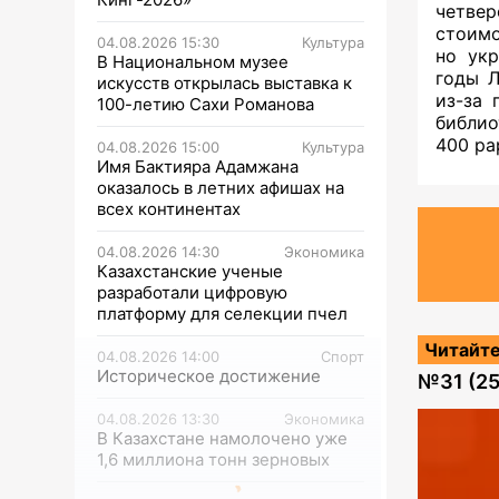
четвер
стоимо
04.08.2026 15:30
Культура
но укр
В Национальном музее
годы Л
искусств открылась выставка к
из-за 
100-летию Сахи Романова
библио
400 ра
04.08.2026 15:00
Культура
Имя Бактияра Адамжана
оказалось в летних афишах на
всех континентах
04.08.2026 14:30
Экономика
Казахстанские ученые
разработали цифровую
платформу для селекции пчел
Читайте
04.08.2026 14:00
Спорт
Историческое достижение
№
31 (2
04.08.2026 13:30
Экономика
В Казахстане намолочено уже
1,6 миллиона тонн зерновых