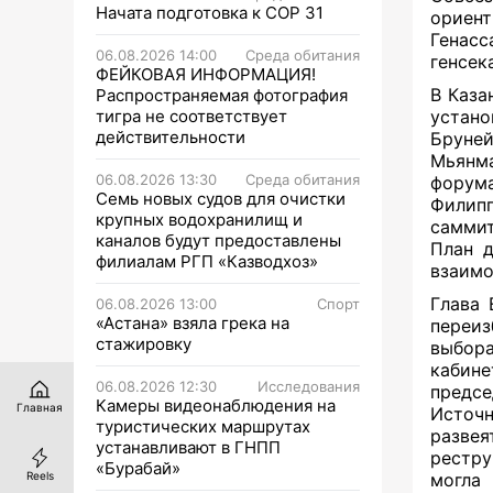
Начата подготовка к СОР 31
ориен
Генасс
06.08.2026 14:00
Среда обитания
генсека
ФЕЙКОВАЯ ИНФОРМАЦИЯ!
В Каз
Распространяемая фотография
тигра не соответствует
устан
действительности
Бруне
Мьянма
06.08.2026 13:30
Среда обитания
форум
Семь новых судов для очистки
Филипп
крупных водохранилищ и
саммит
каналов будут предоставлены
План д
филиалам РГП «Казводхоз»
взаимо
Глава
06.08.2026 13:00
Спорт
«Астана» взяла грека на
переиз
стажировку
выбора
кабин
06.08.2026 12:30
Исследования
предс
Камеры видеонаблюдения на
Главная
Источн
туристических маршрутах
развея
устанавливают в ГНПП
рестру
«Бурабай»
Reels
могла