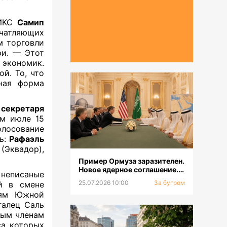
РИКС
Самип
чатляющих
м торговли
ри. — Этот
 экономик.
й. То, что
нная форма
 секретаря
ем июле 15
олосование
ь:
Рафаэль
(Эквадор),
Пример Ормуза заразителен.
Новое ядерное соглашение.
 неписаные
Смена главкома ВСУ
25.07.2026 10:00
За бугром
й в смене
лям Южной
галец Саль
ным членам
са которых