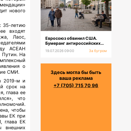
мендации»
дит нового
к 35-летию
ее входят
жа, Лаос,
Евросоюз обвинил США.
седателями
Бумеранг антироссийских
оду АСЕАН
санкций. Население будет
19.07.2026 09:00
За бугром
сокращаться
 Путин. На
омплексный
аявления о
кие СМИ.
Здесь могла бы быть
ваша реклама
в 2019-м и
+7 (705) 715 70 96
ий срок на
я, глава ее
лся», что
лномочий.
ена, чтобы
лавы ЕК при
, глава ЕК
ы внешних