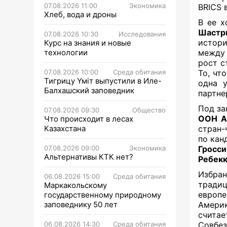
07.08.2026 11:00
Экономика
BRICS 
Хлеб, вода и дроны
В ее 
Шастр
07.08.2026 10:30
Исследования
истори
Курс на знания и новые
технологии
между 
рост с
07.08.2026 10:00
Среда обитания
То, чт
Тигрицу Үміт выпустили в Иле-
одна у
Балхашский заповедник
партне
Под за
07.08.2026 09:30
Общество
ООН А
Что происходит в лесах
Казахстана
стран-
по кан
07.08.2026 09:00
Экономика
Гросси
Альтернативы КТК нет?
Ребекк
Избран
06.08.2026 15:00
Среда обитания
тради
Маркакольскому
европ
государственному природному
заповеднику 50 лет
Америк
считае
06.08.2026 14:30
Среда обитания
Совбез