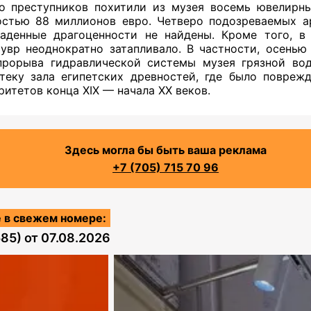
о преступников похитили из музея восемь ювелирн
стью 88 миллионов евро. Четверо подозреваемых а
аденные драгоценности не найдены. Кроме того, в
увр неоднократно затапливало. В частности, осенью
прорыва гидравлической системы музея грязной во
теку зала египетских древностей, где было повреж
ритетов конца XIX — начала XX веков.
Здесь могла бы быть ваша реклама
+7 (705) 715 70 96
 в свежем номере:
585)
от
07.08.2026