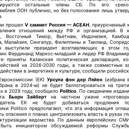
тируются остальные члены СБ. По его «реко
амблея ООН публично, но без голосования лишь утвер
.
ани прошел
V саммит Россия — АСЕАН
, приуроченный 
овления отношений между РФ и организацией. В н
й, Восточный Тимор, Вьетнам, Индонезия, Камбод
, Малайзия, Сингапур, Филиппины и Таиланд. Сопред
а выступили президент возглавляющих в этом г
ин Фердинанд Маркос-младший и лидер РФ Владимир
е приняты Казанская политическая декларация, к
ействий на 2026-2030 годы, а также совместные з
действии в энергетике и культуре, сообщили российс
 Еврокомиссии (ЕК)
Урсула фон дер Ляйен
(избрана 
брана в 2024-м) не будет баллотироваться на трет
х в 2029 году, сообщило
Politico
. По сведениям издани
ета
Бьорн Зайберт
на частном ужине «проговори
едатель ЕК не будет добиваться продления по
ики Politico предполагают, что эта информация оглаш
ть опасения о планах централизовать власть в руках г
ктуризации ведомства. По данным европейских СМИ
 быть инициатором обсуждаемой реформы Служб