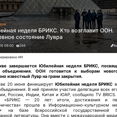
гром
ейная неделя БРИКС. Кто возглавит ООН.
евное состояние Лувра
26 09:00
356
А
нерировано ИИ
кве завершается Юбилейная неделя БРИКС, посвящ
 объединения. ООН готовится к выборам нового
но известный Лувр на грани закрытия.
кве 20 июня финиширует
Юбилейная неделя БРИКС
в
объединения. В ней приняли участие делегации всех ег
ии, России, Индии, Китая и ЮАР, сообщило TV BRICS.
я «БРИКС — 20 лет: итоги, достижения и пе
дничества» прошла в Информационно-культурном ме
+ на базе Всероссийской государственной б
анной литературы. Она вместе с международной мед