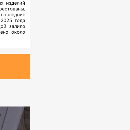
ых изделий
рестованы,
 последние
 2025 года
дой залило
дено около