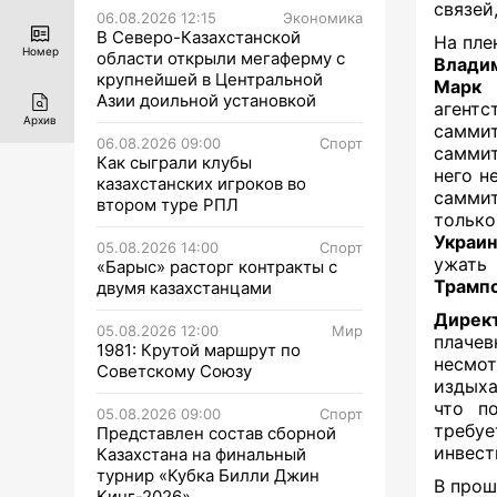
связей
06.08.2026 12:15
Экономика
В Северо-Казахстанской
На пле
Номер
области открыли мегаферму с
Влади
крупнейшей в Центральной
Марк 
Азии доильной установкой
агент
Архив
саммит
06.08.2026 09:00
Спорт
саммит
Как сыграли клубы
него н
казахстанских игроков во
саммит
втором туре РПЛ
только
Украи
05.08.2026 14:00
Спорт
ужать
«Барыс» расторг контракты с
Трамп
двумя казахстанцами
Дирек
05.08.2026 12:00
Мир
плаче
1981: Крутой маршрут по
несмот
Советскому Союзу
издыха
что п
05.08.2026 09:00
Спорт
требу
Представлен состав сборной
инвест
Казахстана на финальный
турнир «Кубка Билли Джин
В прош
Кинг-2026»