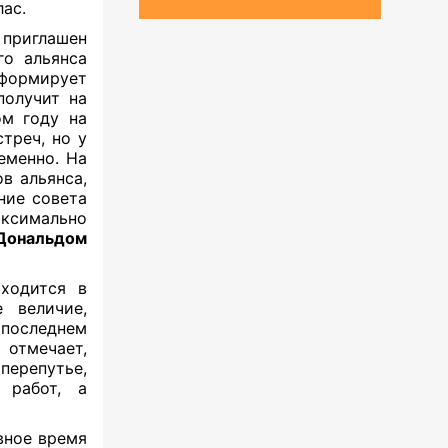
ас.
 приглашен
го альянса
ормирует
получит на
ом году на
стреч, но у
еменно. На
в альянса,
ние совета
аксимально
Дональдом
ходится в
 величие,
 последнем
 отмечает,
ерепутье,
 работ, а
вное время