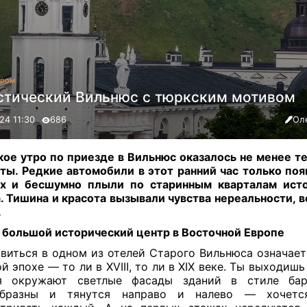
гром
стический Вильнюс с тюркским мотивом
24 11:30
686
Ол
ое утро по приезде в Вильнюс оказалось не менее т
ты. Редкие автомобили в этот ранний час только поя
ах и бесшумно плыли по старинным кварталам исто
. Тишина и красота вызывали чувства нереальности, 
.
 большой исторический центр в
В
осточной
Е
вропе
виться в одном из отелей Старого Вильнюса означает
й эпохе — то ли в XVIII, то ли в XIX веке. Ты выходишь 
я окружают светлые фасады зданий в стиле бар
образны и тянутся направо и налево — хочет