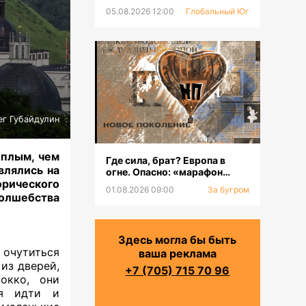
05.08.2026 12:00
Глобальный Юг
ег Губайдулин
еплым, чем
Где сила, брат? Европа в
влялись на
огне. Опасно: «марафон
рического
оргазмов»
01.08.2026 09:00
За бугром
волшебства
Здесь могла бы быть
 очутиться
ваша реклама
из дверей,
+7 (705) 715 70 96
окко, они
ся идти и