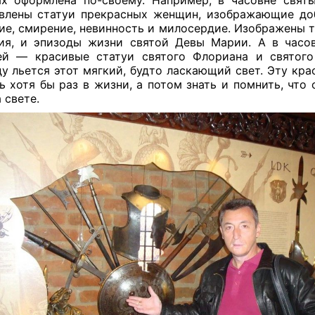
влены статуи прекрасных женщин, изображающие до
ие, смирение, невинность и милосердие. Изображены т
ия, и эпизоды жизни святой Девы Марии. А в часо
й — красивые статуи святого Флориана и святог
у льется этот мягкий, будто ласкающий свет. Эту кр
ь хотя бы раз в жизни, а потом знать и помнить, что 
а свете.