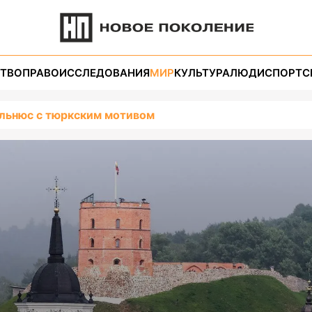
ТВО
ПРАВО
ИССЛЕДОВАНИЯ
МИР
КУЛЬТУРА
ЛЮДИ
СПОРТ
С
ильнюс с тюркским мотивом