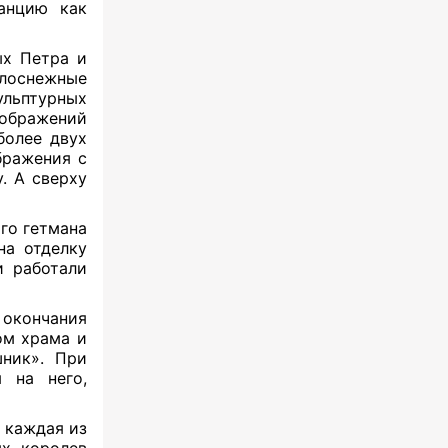
анцию как
ых Петра и
елоснежные
льптурных
ображений
более двух
бражения с
. А сверху
го гетмана
на отделку
и работали
окончания
ом храма и
шник». При
 на него,
 каждая из
ых королев