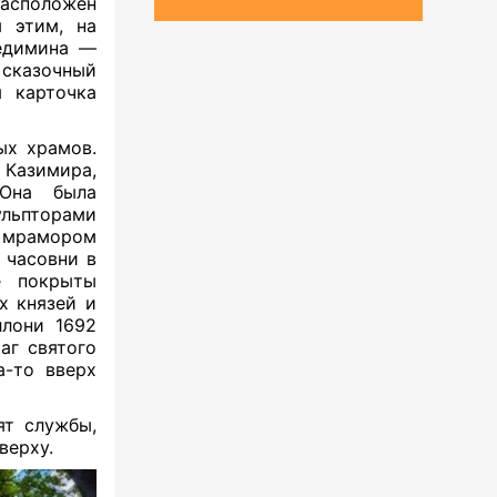
асположен
м этим, на
Гедимина —
сказочный
 карточка
ых храмов.
 Казимира,
 Она была
ульпторами
м мрамором
 часовни в
е покрыты
 князей и
ллони 1692
аг святого
а-то вверх
ят службы,
сверху.