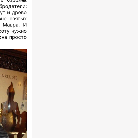
бродетели:
ут и древо
вне святых
о Мавра. И
асоту нужно
она просто