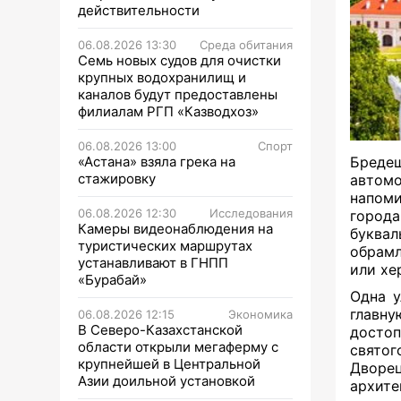
действительности
06.08.2026 13:30
Среда обитания
Семь новых судов для очистки
крупных водохранилищ и
каналов будут предоставлены
филиалам РГП «Казводхоз»
06.08.2026 13:00
Спорт
«Астана» взяла грека на
Бреде
стажировку
автомо
напоми
06.08.2026 12:30
Исследования
город
Камеры видеонаблюдения на
буква
туристических маршрутах
обрам
устанавливают в ГНПП
или хе
«Бурабай»
Одна у
главн
06.08.2026 12:15
Экономика
В Северо-Казахстанской
досто
области открыли мегаферму с
святог
крупнейшей в Центральной
Дворец
Азии доильной установкой
архите