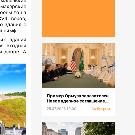
 маленькие
кмахерские
оены то на
VII веков,
о здания с
и нимф.
лик здания
ая входная
м дворе. А
Пример Ормуза заразителен.
Новое ядерное соглашение.
Смена главкома ВСУ
25.07.2026 10:00
За бугром