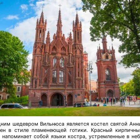
ним шедевром Вильнюса является костел святой Анны
ен в стиле пламенеющей готики. Красный кирпичны
 напоминает собой языки костра, устремленные в неб