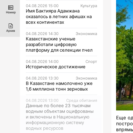
04.08.2026 15:00
Культура
Имя Бактияра Адамжана
Номер
оказалось в летних афишах на
всех континентах
Архив
04.08.2026 14:30
Экономика
Казахстанские ученые
разработали цифровую
платформу для селекции пчел
04.08.2026 14:00
Спорт
Историческое достижение
04.08.2026 13:30
Экономика
В Казахстане намолочено уже
1,6 миллиона тонн зерновых
04.08.2026 13:00
Среда обитания
Данные по более 23 тысячам
водным объектам оцифрованы
и включены в Национальную
Еще од
информационную систему
постро
водных ресурсов
впрямь