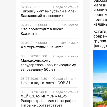
рассма
магази
07.08.2026 10:00
Среда обитания
и мног
Тигрицу Үміт выпустили в Иле-
первом
Балхашский заповедник
принад
изящны
07.08.2026 09:30
Общество
Что происходит в лесах
Кстати
Казахстана
соврем
группа
07.08.2026 09:00
Экономика
фасад 
Альтернативы КТК нет?
06.08.2026 15:00
Среда обитания
Маркакольскому
государственному природному
заповеднику 50 лет
06.08.2026 14:30
Среда обитания
Начата подготовка к СОР 31
06.08.2026 14:00
Среда обитания
ФЕЙКОВАЯ ИНФОРМАЦИЯ!
Распространяемая фотография
тигра не соответствует