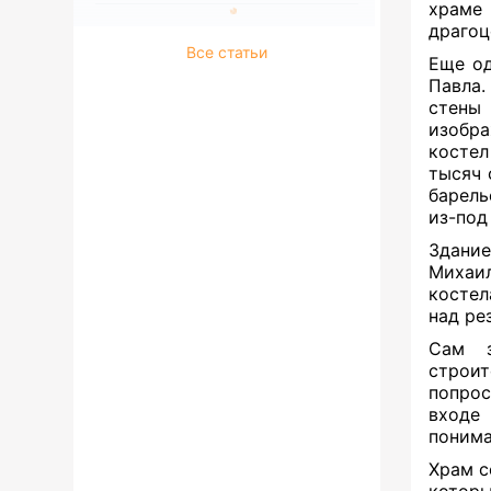
храме
драгоц
Все статьи
Еще од
Павла.
стены
изобра
костел
тысяч 
барель
из-под
Здание
Михаил
костел
над рез
Сам з
строит
попрос
входе
понима
Храм с
которы