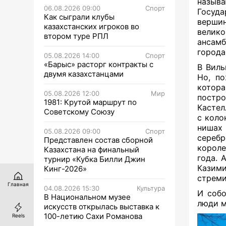
назыв
06.08.2026 09:00
Спорт
Госуда
Как сыграли клубы
вершин
казахстанских игроков во
велико
втором туре РПЛ
ансам
города
05.08.2026 14:00
Спорт
«Барыс» расторг контракты с
В Виль
двумя казахстанцами
Но, по
котор
05.08.2026 12:00
Мир
постро
1981: Крутой маршрут по
Кастел
Советскому Союзу
с коло
нишах
05.08.2026 09:00
Спорт
серебр
Представлен состав сборной
короле
Казахстана на финальный
года. 
турнир «Кубка Билли Джин
Казими
Кинг-2026»
стреми
Главная
04.08.2026 15:30
Культура
И собо
В Национальном музее
люди м
искусств открылась выставка к
100-летию Сахи Романова
Reels