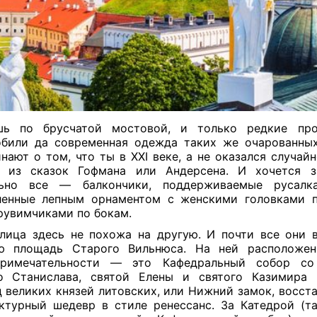
шь по брусчатой мостовой, и только редкие пр
били да современная одежда таких же очарованны
нают о том, что ты в XXI веке, а не оказался случай
а из сказок Гофмана или Андерсена. И хочется за
льно все — балкончики, поддерживаемые русалка
ленные лепным орнаментом с женскими головками п
рувимчиками по бокам.
лица здесь не похожа на другую. И почти все они 
ую площадь Старого Вильнюса. На ней расположен
примечательности — это Кафедральный собор со
о Станислава, святой Елены и святого Казимира
 великих князей литовских, или Нижний замок, восст
ктурный шедевр в стиле ренессанс. За Катедрой (т