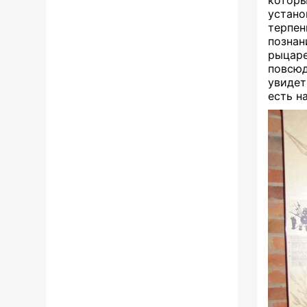
устано
терпен
познан
рыцаре
повсюд
увидет
есть н