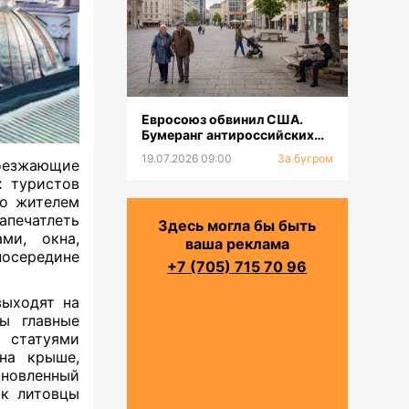
Евросоюз обвинил США.
Бумеранг антироссийских
санкций. Население будет
19.07.2026 09:00
За бугром
оезжающие
сокращаться
х туристов
но жителем
печатлеть
Здесь могла бы быть
ми, окна,
ваша реклама
осередине
+7 (705) 715 70 96
выходят на
ы главные
 статуями
 на крыше,
ановленный
ак литовцы