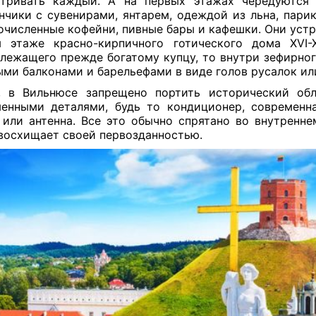
тривать каждый. А на первых этажах чередуются
нчики с сувенирами, янтарем, одеждой из льна, пари
очисленные кофейни, пивные бары и кафешки. Они устр
 этаже красно-кирпичного готического дома XVI-X
лежащего прежде богатому купцу, то внутри зефирног
ми балконами и барельефами в виде голов русалок ил
, в Вильнюсе запрещено портить исторический об
енными деталями, будь то кондиционер, современн
 или антенна. Все это обычно спрятано во внутренне
восхищает своей первозданностью.