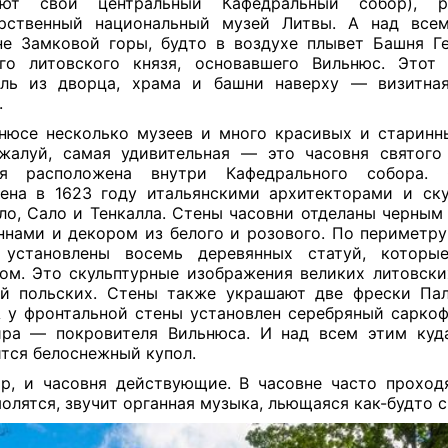
ают свой центральный Кафедральный собор), р
рственный национальный музей Литвы. А над все
е Замковой горы, будто в воздухе плывет Башня 
го литовского князя, основавшего Вильнюс. Этот 
бль из дворца, храма и башни наверху — визитная
.
нюсе несколько музеев и много красивых и старинн
жалуй, самая удивительная — это часовня святого
ая расположена внутри Кафедрального собора.
ена в 1623 году итальянскими архитекторами и ск
ло, Сало и Тенкалла. Стены часовни отделаны черны
ннами и декором из белого и розового. По периметру
 установлены восемь деревянных статуй, которы
ом. Это скульптурные изображения великих литовских
й польских. Стены также украшают две фрески Па
А у фронтальной стены установлен серебряный саркоф
ра — покровителя Вильнюса. И над всем этим куд
тся белоснежный купол.
р, и часовня действующие. В часовне часто проход
олятся, звучит органная музыка, льющаяся как-будто 