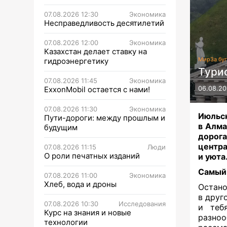
07.08.2026 12:30
Экономика
Несправедливость десятилетий
07.08.2026 12:00
Экономика
Казахстан делает ставку на
Мир
За бу
гидроэнергетику
Тури
07.08.2026 11:45
Экономика
ExxonMobil остается с нами!
06.08.20
07.08.2026 11:30
Экономика
Июльск
Пути-дороги: между прошлым и
в Алма
будущим
дорог
центра
07.08.2026 11:15
Люди
О роли печатных изданий
и уюта
Самый
07.08.2026 11:00
Экономика
Хлеб, вода и дроны
Остано
в друго
07.08.2026 10:30
Исследования
и теб
Курс на знания и новые
разно
технологии