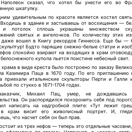
 Наполеон сказал, что хотел бы унести его во Фр
енную шкатулку.
ним удивительным по красоте является костел свят
 Входишь в здание и застываешь от восхищения — б
 и потолок сплошь украшены множеством ску
жений святых и ангелочков. По количеству этих из
 даже вошел в Книгу рекордов Гиннесса. Еще бы — 
скульптур! Будто парящие снежно-белые статуи и изо
ефов спокойно взирают на входящих в храм отовсюду
 белоснежного купола льется поистине небесный свет.
 храма в виде креста было построено по заказу Велико
а Казимира Паца в 1670 году. По его приглашению 
а приехали итальянские скульпторы Перти и Галли 
ьбой по стукко в 1671-1704 годах.
аказчик, Михаил Пац, умер, не дождавшись 
ельства. Он распорядился похоронить себя под порог
ил написать на надгробной плите: «Тут лежит гре
 в храм висит его живописный портрет. И, глядя
ешь, что насчет себя он был прав.
остоит из трех нефов — теперь это отдельные часовни,
х оформлена по-своему. Например, в часовне свят