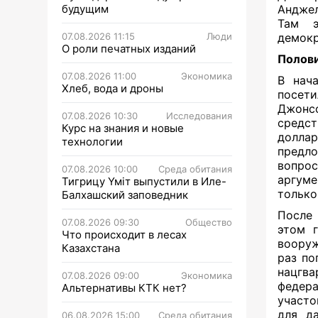
будущим
Анджел
Там э
07.08.2026 11:15
Люди
демокр
О роли печатных изданий
Полови
07.08.2026 11:00
Экономика
В нача
Хлеб, вода и дроны
посет
Джонс
07.08.2026 10:30
Исследования
средст
Курс на знания и новые
доллар
технологии
предло
вопро
07.08.2026 10:00
Среда обитания
аргуме
Тигрицу Үміт выпустили в Иле-
только
Балхашский заповедник
После 
07.08.2026 09:30
Общество
этом 
Что происходит в лесах
вооруж
Казахстана
раз по
нацгва
07.08.2026 09:00
Экономика
федер
Альтернативы КТК нет?
участо
для да
06.08.2026 15:00
Среда обитания