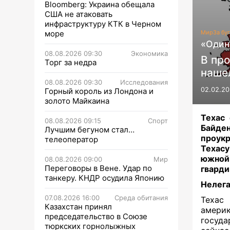
Bloomberg: Украина обещала
США не атаковать
инфраструктуру КТК в Черном
море
Мир
За бу
«Один
08.08.2026 09:30
Экономика
В пр
Торг за недра
наше
08.08.2026 09:30
Исследования
02.02.20
Горный король из Лондона и
золото Майкаина
Техас
08.08.2026 09:15
Спорт
Байд
Лучшим бегуном стал…
проукр
телеоператор
Техас
южной
08.08.2026 09:00
Мир
Переговоры в Вене. Удар по
гварди
танкеру. КНДР осудила Японию
Нелег
07.08.2026 16:00
Среда обитания
Техас
Казахстан принял
америк
председательство в Союзе
госуда
тюркских горнолыжных