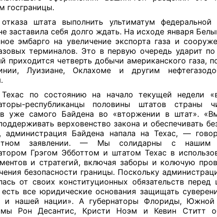
м госграницы.
отказа штата выполнить ультиматум федеральной
не заставила себя долго ждать. На исходе января Белы
ное эмбарго на увеличение экспорта газа и сооруж
азовых терминалов. Это в первую очередь ударит по 
й приходится четверть добычи американского газа, по
инии, Луизиане, Оклахоме и другим нефтегазод
м.
Техас по состоянию на начало текущей недели «
наторы-республиканцы половины штатов страны ч
в уже самого Байдена во «вторжении в штат». «В
поддерживать верховенство закона и обеспечивать бе
, администрация Байдена напала на Техас, — гово
стном заявлении. — Мы солидарны с нашим к
атором Грэгом Эбботтом и штатом Техас в использо
ментов и стратегий, включая заборы и колючую пров
чения безопасности границы. Поскольку администраци
лась от своих конституционных обязательств перед 
 есть все юридические основания защищать суверен
 и нашей нации». А губернаторы Флориды, Южнои
омы Рон Десантис, Кристи Ноэм и Кевин Ститт о