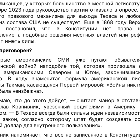
ликанцев, у которых большинство в местной легислату
бре 2023 года руководство партии отказало в опросе. 
то правового механизма для выхода Техаса и любо
из состава США не существует. Еще в 1868 году Верх
ы постановил, что в Конституции нет права 
ление, а подобные решения местных властей или ре
ут иметь силы.
приговорен?
орые американские СМИ уже пугают обывателя
нской войной наподобие той, которая произошла 
 американскими Севером и Югом, закончившись
го. В ходу знаменитая формула американской пис
ы Такман, касающаяся Первой мировой: «Войны никто
 была неизбежна».
маю, что до этого дойдет, — считает майор в отста
лав Крапивник, увезенный родителями в Америку
ом. — В Техасе всегда были сильны идеи независимост
 закон, согласно которому штат будет создавать со
й доллар для внутреннего пользования».
ник напоминает, что все не записанное в Конституц