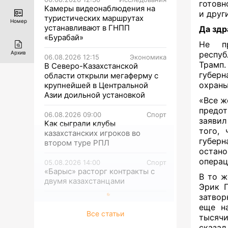
готовн
Камеры видеонаблюдения на
и друг
туристических маршрутах
Номер
устанавливают в ГНПП
Да здр
«Бурабай»
Не пр
респуб
Архив
06.08.2026 12:15
Экономика
Трамп.
В Северо-Казахстанской
губерн
области открыли мегаферму с
охраны
крупнейшей в Центральной
Азии доильной установкой
«Все ж
предот
06.08.2026 09:00
Спорт
заявил
Как сыграли клубы
того,
казахстанских игроков во
губер
втором туре РПЛ
остано
операц
05.08.2026 14:00
Спорт
«Барыс» расторг контракты с
В то ж
двумя казахстанцами
Эрик П
затвор
еще на
Все статьи
тысячи
сказал