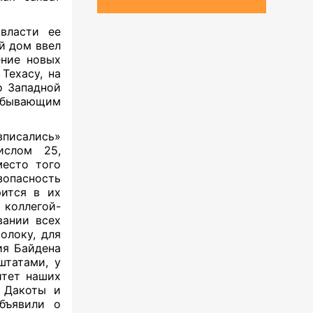
 власти ее
й дом ввел
ение новых
Техасу, на
 Западной
обывающим
вписались»
ислом 25,
место того
зопасность
рится в их
оллегой-
вании всех
олоку, для
я Байдена
штатами, у
итет наших
̆ Дакоты и
бъявили о