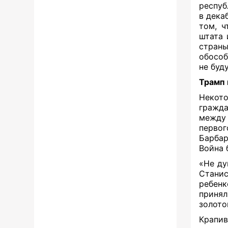
респуб
в дека
том, ч
штата 
стран
обособ
не буд
Трамп
Некот
гражда
между
перво
Барбар
Война
«Не ду
Станис
ребенк
принял
золото
Крапив