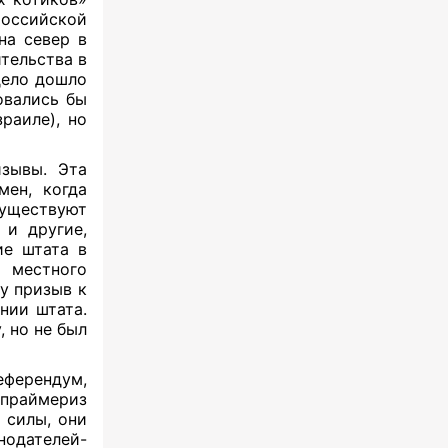
ссийской
на север в
ительства в
дело дошло
овались бы
раиле), но
изывы. Эта
ен, когда
существуют
 и другие,
е штата в
 местного
у призыв к
нии штата.
, но не был
ферендум,
праймериз
 силы, они
дателей-