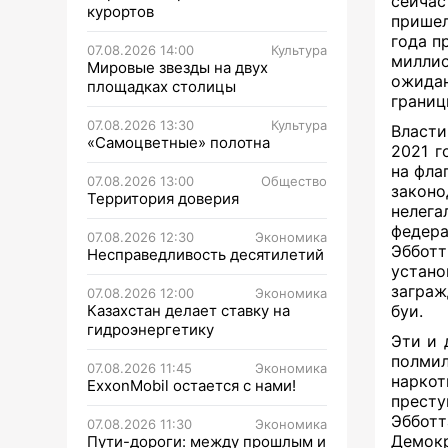
сейча
курортов
пришел
года п
07.08.2026 14:00
Культура
миллио
Мировые звезды на двух
ожидан
площадках столицы
границ
07.08.2026 13:30
Культура
Власти
«Самоцветные» полотна
2021 г
на фла
07.08.2026 13:00
Общество
законо
Территория доверия
нелега
федера
07.08.2026 12:30
Экономика
Эббот
Несправедливость десятилетий
устано
заграж
07.08.2026 12:00
Экономика
Казахстан делает ставку на
буи.
гидроэнергетику
Эти и 
полми
07.08.2026 11:45
Экономика
нарко
ExxonMobil остается с нами!
прест
Эббот
07.08.2026 11:30
Экономика
Демокр
Пути-дороги: между прошлым и