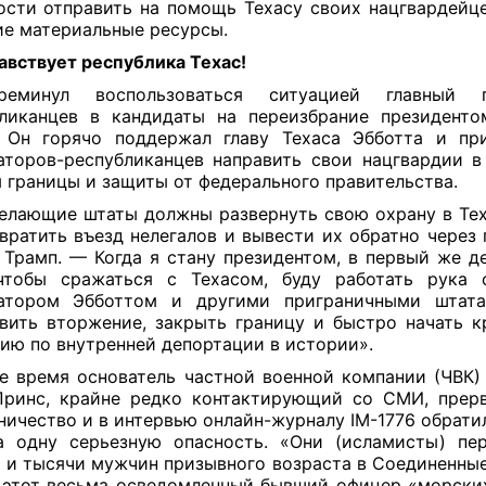
ости отправить на помощь Техасу своих нацгвардейце
ие материальные ресурсы.
авствует республика
Т
ехас!
еминул воспользоваться ситуацией главный п
ликанцев в кандидаты на переизбрание президент
 Он горячо поддержал главу Техаса Эбботта и пр
аторов-республиканцев направить свои нацгвардии в
 границы и защиты от федерального правительства.
елающие штаты должны развернуть свою охрану в Тех
вратить въезд нелегалов и вывести их обратно через 
 Трамп. — Когда я стану президентом, в первый же д
 чтобы сражаться с Техасом, буду работать рука 
натором Эбботтом и другими приграничными штата
вить вторжение, закрыть границу и быстро начать к
ию по внутренней депортации в истории».
е время основатель частной военной компании (ЧВК) 
ринс, крайне редко контактирующий со СМИ, прер
ничество и в интервью онлайн-журналу IM-1776 обрати
 одну серьезную опасность. «Они (исламисты) пе
 и тысячи мужчин призывного возраста в Соединенны
 этот весьма осведомленный бывший офицер «морски