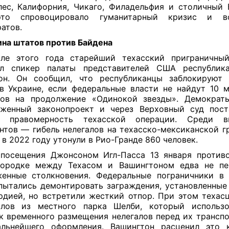
ес, Калифорния, Чикаго, Филадельфия и столичный 
то спровоцировало гуманитарный кризис и в
атов.
на штатов против
Б
айдена
ле этого года старейший техасский приграничныи
ил спикер палаты представителей США республика
он. Он сообщил, что республиканцы заблокируют 
в Украине, если федеральные власти не найдут 10 
ов на продолжение «Одинокой звезды». Демократ
женный законопроект и через Верховный суд пос
с правомерность техасской операции. Среди в
нтов — гибель нелегалов на техасско-мексиканской гр
 в 2022 году утонули в Рио-Гранде 860 человек.
посещения Джонсоном Игл-Пасса 13 января против
городке между Техасом и Вашингтоном едва не пе
енные столкновения. Федеральные пограничники в 
пытались демонтировать заграждения, установленные 
рдией, но встретили жесткий отпор. При этом техас
алов из местного парка Шелби, который использо
к временного размещения нелегалов перед их транспо
льнейшего оформления. Вашингтон расценил это 