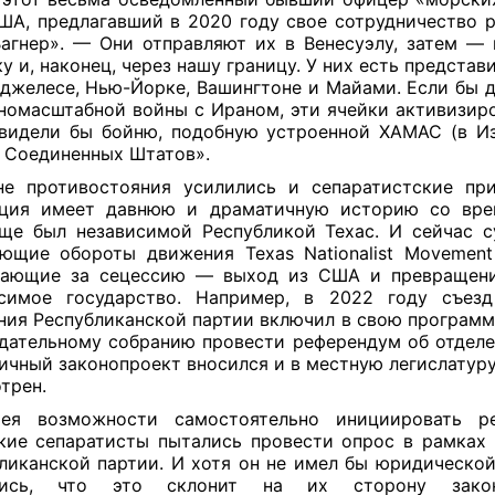
А, предлагавший в 2020 году свое сотрудничество ро
агнер». — Они отправляют их в Венесуэлу, затем — 
у и, наконец, через нашу границу. У них есть представ
джелесе, Нью-Йорке, Вашингтоне и Майами. Если бы 
номасштабной войны с Ираном, эти ячейки активизир
видели бы бойню, подобную устроенной ХАМАС (в Из
 Соединенных Штатов».
е противостояния усилились и сепаратистские пр
нция имеет давнюю и драматичную историю со врем
ще был независимой Республикой Техас. И сейчас 
ющие обороты движения Texas Nationalist Movement
пающие за сецессию — выход из США и превращени
исимое государство. Например, в 2022 году съезд
ния Республиканской партии включил в свою программ
дательному собранию провести референдум об отделе
ичный законопроект вносился и в местную легислатуру
трен.
ея возможности самостоятельно инициировать ре
кие сепаратисты пытались провести опрос в рамках 
ликанской партии. И хотя он не имел бы юридической
лись, что это склонит на их сторону законо