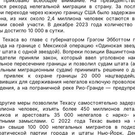
с приковано всеобщее внимание. На президентств
ся рекорд нелегальной миграции в страну. За пос
ри переходе через южную границу США было задержано
на, из них около 2,4 миллиона человек остаются 
ии своей участи. В декабре 2023 года количество
ы достигло 10 000 в сутки.
 Техаса во главе с губернатором Грэгом Эбботтом 
ода на границе с Мексикой операцию «Одинокая звез
г штата с одной звездой). Вопреки позиции Вашингтон
датели приняли закон, который ввел уголовное на
льное пересечение границы и позволил судам штата (а
льным миграционным судам) принимать решение о д
т привлек к охране границы 20 000 нацгвардейц
вивших для сдерживания нелегалов колючую проволок
дения, а на пограничной реке Рио-Гранде — предупр
другие меры позволили Техасу самостоятельно задер
ллиона человек, изъять более 450 миллионов лета
тиков и арестовать 35 000 нелегалов с нарко- 
упными замыслами. С 2022 года Техас вывез на «
та» свыше 100 000 нелегальных мигрантов в подко
атической партии города и штаты Нью-Йорк, Де