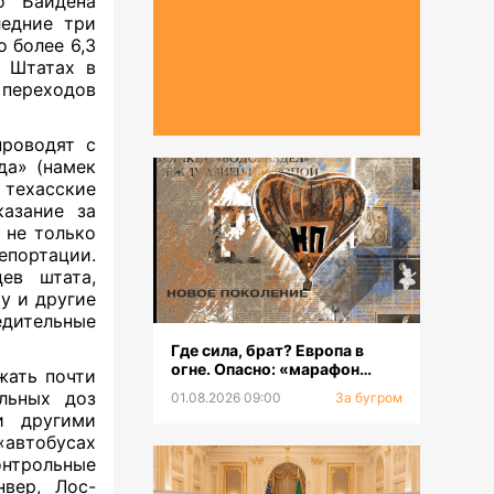
о Байдена
ледние три
 более 6,3
в Штатах в
 переходов
проводят с
да» (намек
а техасские
казание за
 не только
епортации.
ев штата,
у и другие
едительные
Где сила, брат? Европа в
огне. Опасно: «марафон
жать почти
оргазмов»
льных доз
01.08.2026 09:00
За бугром
и другими
автобусах
нтрольные
нвер, Лос-