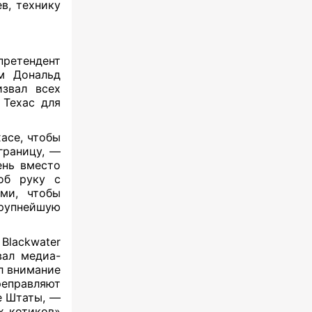
в, технику
ретендент
ом Дональд
извал всех
 Техас для
асе, чтобы
границу, —
ень вместо
об руку с
ми, чтобы
рупнейшую
Blackwater
вал медиа-
л внимание
реправляют
е Штаты, —
х котиков»