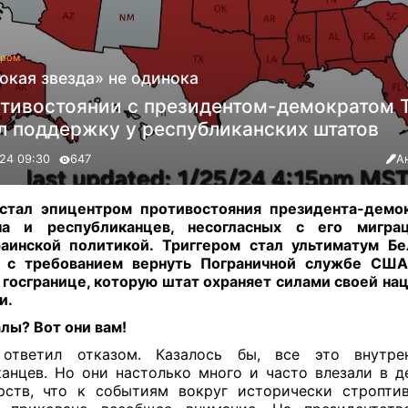
гром
окая звезда» не одинока
отивостоянии с президентом-демократом 
л поддержку у республиканских штатов
24 09:30
647
А
 стал эпицентром противостояния президента-демо
ена и республиканцев, несогласных с его миграц
аинской политикой. Триггером стал ультиматум Б
у с требованием вернуть Пограничной службе США
 госгранице, которую штат охраняет силами своей нац
и
.
алы?
Вот они вам!
 ответил отказом. Казалось бы, все это внутре
анцев. Но они настолько много и часто влезали в д
рств, что к событиям вокруг исторически стропти