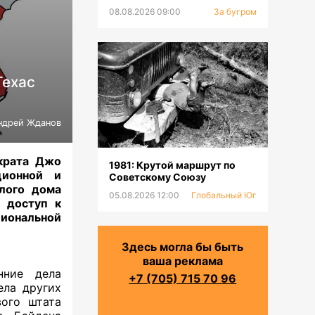
Японию
08.08.2026 09:00
За бугром
Техас
ндрей Жданов
крата Джо
1981: Крутой маршрут по
ионной и
Советскому Союзу
елого дома
05.08.2026 12:00
Глобальный Юг
 доступ к
иональной
Здесь могла бы быть
ваша реклама
нние дела
+7 (705) 715 70 96
ела других
вого штата