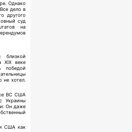
ре. Однако
Все дело в
го другого
овный суд
штатов на
ферендумов
 близкой
в XIX веке
 победой
ательницы
 не хотел.
вке ВС США
 с Украины
и. Он даже
бственный
ии США как