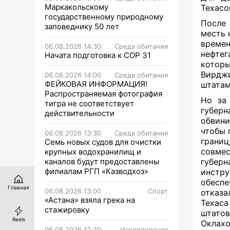
Маркакольскому
Техасо
государственному природному
После 
заповеднику 50 лет
месть 
времен
06.08.2026 14:30
Среда обитания
нефтег
Начата подготовка к СОР 31
которы
Вирдж
06.08.2026 14:00
Среда обитания
ФЕЙКОВАЯ ИНФОРМАЦИЯ!
штата
Распространяемая фотография
Но за 
тигра не соответствует
губер
действительности
обвини
чтобы 
06.08.2026 13:30
Среда обитания
границ
Семь новых судов для очистки
совме
крупных водохранилищ и
каналов будут предоставлены
губерн
филиалам РГП «Казводхоз»
инстру
обеспе
Главная
06.08.2026 13:00
Спорт
отказа
«Астана» взяла грека на
Техаса
стажировку
штатов
Reels
Оклах
06.08.2026 12:30
Исследования