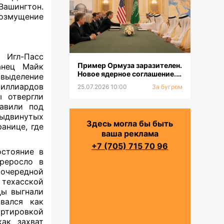
Вашингтон.
озмущение
̆ Игл-Пасс
Пример Ормуза заразителен.
нец Майк
Новое ядерное соглашение.
выделение
Смена главкома ВСУ
миллиардов
25.07.2026 10:00
За бугром
ы отвергли
тавили под
ыдвинутых
Здесь могла бы быть
анице, где
ваша реклама
+7 (705) 715 70 96
остояние в
реросло в
очередной
техасской
цы выгнали
вался как
ртировкой
как захват