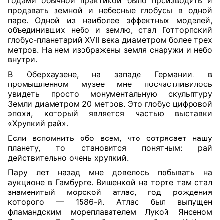
годами обычной практикой было производить и
продавать земной и небесные глобусы в одной
паре. Одной из наиболее эффектных моделей,
объединивших небо и землю, стал Готторпский
глобус-планетарий XVII века диаметром более трех
метров. На нем изображены земля снаружи и небо
внутри.
В Оберхаузене, на западе Германии, в
промышленном музее мне посчастливилось
увидеть просто монументальную скульптуру
Земли диаметром 20 метров. Это глобус цифровой
эпохи, который является частью выставки
«Хрупкий рай».
Если вспомнить обо всем, что сотрясает нашу
планету, то становится понятным: рай
действительно очень хрупкий.
Пару лет назад мне довелось побывать на
аукционе в Гамбурге. Вишенкой на торте там стал
знаменитый морской атлас, год рождения
которого — 1586-й. Атлас был выпущен
фламандским мореплавателем Лукой Янсеном