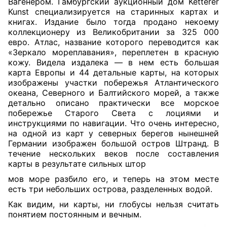
Вагенером. Гамбургский аукционный дом Ketterer
Kunst специализируется на старинных картах и
книгах. Издание было тогда продано некоему
коллекционеру из Великобритании за 325 000
евро. Атлас, название которого переводится как
«Зеркало мореплавания», переплетен в красную
кожу. Видела издалека — в нем есть большая
карта Европы и 44 детальные карты, на которых
изображены участки побережья Атлантического
океана, Северного и Балтийского морей, а также
детально описано практически все морское
побережье Старого Света с лоциями и
инструкциями по навигации. Что очень интересно,
на одной из карт у северных берегов нынешней
Германии изображен большой остров Штранд. В
течение нескольких веков после составления
карты в результате сильных штор
мов море разбило его, и теперь на этом месте
есть три небольших острова, разделенных водой.
Как видим, ни карты, ни глобусы нельзя считать
понятием постоянным и вечным.