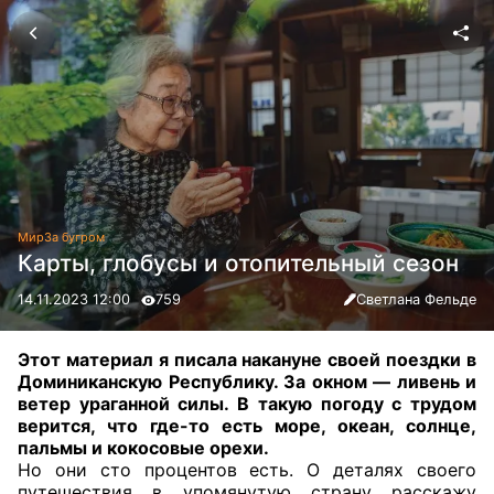
Мир
За бугром
Карты, глобусы и отопительный сезон
14.11.2023 12:00
759
Светлана Фельде
Этот материал я писала накануне своей поездки в
Доминиканскую Республику. За окном — ливень и
ветер ураганной силы. В такую погоду с трудом
верится, что где-то есть море, океан, солнце,
пальмы и кокосовые орехи.
Но они сто процентов есть. О деталях своего
путешествия в упомянутую страну расскажу