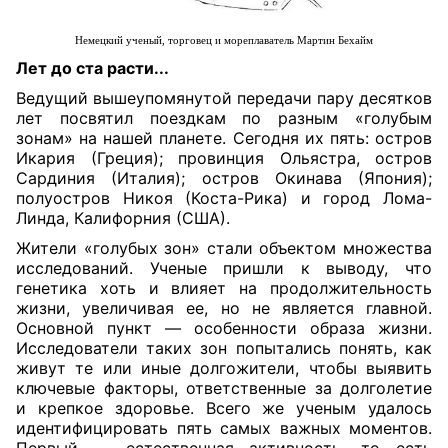
Немецкий ученый, торговец и мореплаватель Мартин Бехайм
Лет до ста расти...
Ведущий вышеупомянутой передачи пару десятков
лет посвятил поездкам по разным «голубым
зонам» на нашей планете. Сегодня их пять: остров
Икария (Греция); провинция Ольястра, остров
Сардиния (Италия); остров Окинава (Япония);
полуостров Никоя (Коста-Рика) и город Лома-
Линда, Калифорния (США).
Жители «голубых зон» стали объектом множества
исследований. Ученые пришли к выводу, что
генетика хоть и влияет на продолжительность
жизни, увеличивая ее, но не является главной.
Основной пункт — особенности образа жизни.
Исследователи таких зон попытались понять, как
живут те или иные долгожители, чтобы выявить
ключевые факторы, ответственные за долголетие
и крепкое здоровье. Всего же ученым удалось
идентифицировать пять самых важных моментов.
Первый — естественная активность, то есть