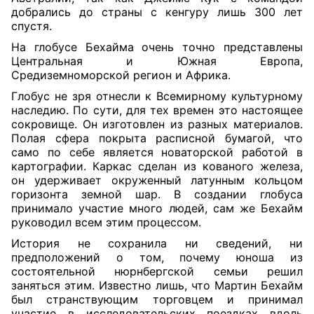
добрались до страны с кенгуру лишь 300 лет
спустя.
На глобусе Бехайма очень точно представлены
Центральная и Южная Европа,
Средиземноморской регион и Африка.
Глобус не зря отнесли к Всемирному культурному
наследию. По сути, для тех времен это настоящее
сокровище. Он изготовлен из разных материалов.
Полая сфера покрыта расписной бумагой, что
само по себе является новаторской работой в
картографии. Каркас сделан из кованого железа,
он удерживает окруженный латунным кольцом
горизонта земной шар. В создании глобуса
принимало участие много людей, сам же Бехайм
руководил всем этим процессом.
История не сохранила ни сведений, ни
предположений о том, почему юноша из
состоятельной нюрнбергской семьи решил
заняться этим. Известно лишь, что Мартин Бехайм
был странствующим торговцем и принимал
участие в исследовательских поездках вдоль