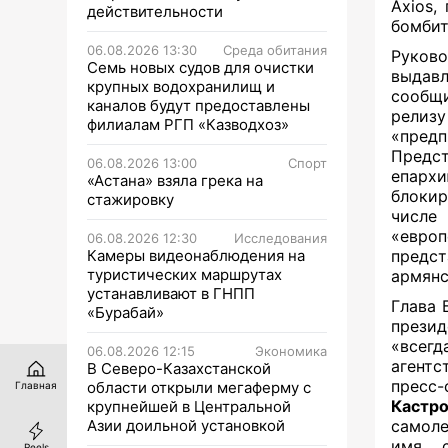
Axios,
действительности
бомбит
06.08.2026 13:30
Среда обитания
Руков
Семь новых судов для очистки
выдав
крупных водохранилищ и
сообщи
каналов будут предоставлены
релиз
филиалам РГП «Казводхоз»
«пред
Предс
06.08.2026 13:00
Спорт
епарх
«Астана» взяла грека на
блокир
стажировку
числе
«евро
06.08.2026 12:30
Исследования
Камеры видеонаблюдения на
предс
туристических маршрутах
армянс
устанавливают в ГНПП
Глава 
«Бурабай»
прези
«всег
06.08.2026 12:15
Экономика
агентс
В Северо-Казахстанской
пресс-
области открыли мегаферму с
Главная
Кастр
крупнейшей в Центральной
Азии доильной установкой
самоле
имя с
Reels