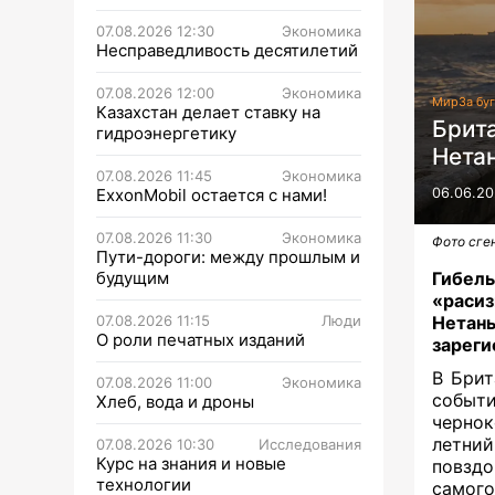
07.08.2026 12:30
Экономика
Несправедливость десятилетий
07.08.2026 12:00
Экономика
Мир
За бу
Казахстан делает ставку на
Брит
гидроэнергетику
Нета
07.08.2026 11:45
Экономика
ExxonMobil остается с нами!
06.06.20
07.08.2026 11:30
Экономика
Фото сге
Пути-дороги: между прошлым и
будущим
Гибель
«расиз
07.08.2026 11:15
Люди
Нетань
О роли печатных изданий
зареги
В Брит
07.08.2026 11:00
Экономика
событ
Хлеб, вода и дроны
черно
летн
07.08.2026 10:30
Исследования
Курс на знания и новые
повздо
технологии
самог