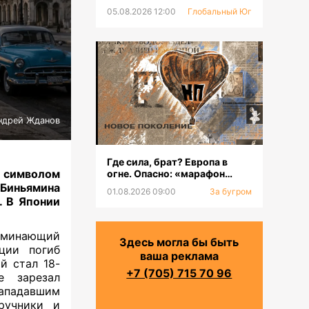
05.08.2026 12:00
Глобальный Юг
ндрей Жданов
Где сила, брат? Европа в
а символом
огне. Опасно: «марафон
оргазмов»
 Биньямина
01.08.2026 09:00
За бугром
. В Японии
поминающий
Здесь могла бы быть
ции погиб
ваша реклама
й стал 18-
+7 (705) 715 70 96
е зарезал
нападавшим
ручники и