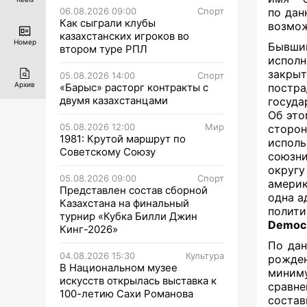
06.08.2026 09:00
Спорт
по дан
Как сыграли клубы
возмож
казахстанских игроков во
Номер
Бывш
втором туре РПЛ
исполн
закры
05.08.2026 14:00
Спорт
Архив
«Барыс» расторг контракты с
постр
двумя казахстанцами
госуд
Об это
05.08.2026 12:00
Мир
сторо
1981: Крутой маршрут по
испол
Советскому Союзу
союзни
округу
05.08.2026 09:00
Спорт
амери
Представлен состав сборной
одна а
Казахстана на финальный
полит
турнир «Кубка Билли Джин
Democr
Кинг-2026»
По дан
04.08.2026 15:30
Культура
рожден
В Национальном музее
миним
искусств открылась выставка к
сравн
100-летию Сахи Романова
соста