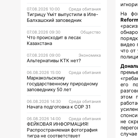
игнори
07.08.2026 10:00
Среда обитания
На фо
Тигрицу Үміт выпустили в Иле-
Refor
Балхашский заповедник
«раси
обнар
07.08.2026 09:30
Общество
Что происходит в лесах
порядк
Казахстана
видео 
что от
07.08.2026 09:00
Экономика
полици
Альтернативы КТК нет?
Донал
премь
06.08.2026 15:00
Среда обитания
Маркакольскому
«греба
государственному природному
его п
заповеднику 50 лет
разгов
этом 
06.08.2026 14:30
Среда обитания
работа
Начата подготовка к СОР 31
усиле
спонси
06.08.2026 14:00
Среда обитания
не скр
ФЕЙКОВАЯ ИНФОРМАЦИЯ!
перег
Распространяемая фотография
случае
тигра не соответствует