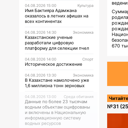
ведени
04.08.2026 15:00
Культура
Имя Бактияра Адамжана
Суммар
оказалось в летних афишах на
родила
всех континентах
рожда
рождае
04.08.2026 14:30
Экономика
Национ
Казахстанские ученые
безопа
разработали цифровую
670 ты
платформу для селекции пчел
04.08.2026 14:00
Спорт
Историческое достижение
04.08.2026 13:30
Экономика
В Казахстане намолочено уже
1,6 миллиона тонн зерновых
04.08.2026 13:00
Среда обитания
Читайте
Данные по более 23 тысячам
№
31 (2
водным объектам оцифрованы
и включены в Национальную
информационную систему
водных ресурсов