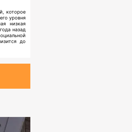
й, которое
его уровня
ая низкая
года назад
социальной
низится до