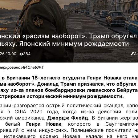
гром
анский «расизм наоборот». Трамп обругал
ньяху. Японский минимум рождаемости
26 10:00
384
А
нерировано ИИ ChatGPT
 в Британии 18-летнего студента Генри Новака стал
ма наоборот». Дональд Трамп признался, что обругал
яху из-за планов бомбардировки ливанского Бейрута
стрирован исторический минимум рождаемости.
ании разгорается острый политический скандал, на
ия в США 2020 года, когда из-за действий поли
кожий американец
Джордж Флойд
. В Битании жертво
ий белый
Генри Новак
, которого в Саутгемптон
ривший с ним индус-сикх. Полицейские посчитали 
о истекавшего кровью Новака, надели на него на