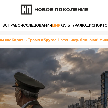
ТВО
ПРАВО
ИССЛЕДОВАНИЯ
МИР
КУЛЬТУРА
ЛЮДИ
СПОРТ
С
зм наоборот». Трамп обругал Нетаньяху. Японский м