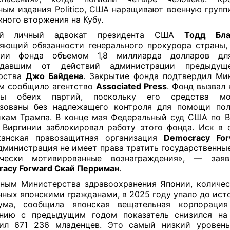
ным издания Politico, США наращивают военную групп
ного вторжения на Кубу.
ий личный адвокат президента США
Тодд Бл
яющий обязанности генерального прокурора страны,
тии фонда объемом 1,8 миллиарда долларов д
адавшим от действий администрации предыдущ
арства
Джо Байдена
. Закрытие фонда подтвердил М
м сообщило агентство
Associated Press
. Фонд вызвал 
ны обеих партий, поскольку его средства м
ьзованы без надлежащего контроля для помощи пол
кам Трампа. В конце мая Федеральный суд США по 
 Виргинии заблокировал работу этого фонда. Иск в 
канская правозащитная организация
Democracy For
дминистрация не имеет права тратить государственные
ически мотивированные вознаграждения», — заяв
acy Forward Скай Перриман
.
ным Министерства здравоохранения Японии, количес
ных японскими гражданами, в 2025 году упало до ист
ума, сообщила японская вещательная корпораци
ению с предыдущим годом показатель снизился на
вил 671 236 младенцев. Это самый низкий уровень