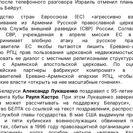
 после телефонного разговора Израиль отменил план
ь Бейрут.
одство стран Евросоюза (ЕС) «агрессивно в
ливание из Армении Русской православной церкв
ла Служба внешней разведки (СВР) России. Согла
у СВР, учрежденная в апреле миссия ЕС в
принимает злобную атаку на русское право
тавители ЕС якобы пытаются лишить Еревано-
ию РПЦ прав пользования церковной недвижимостью
овать ее диалог с местными религиозными структур
 с Армянской апостольской церковью. По оц
пейские партнеры фабрикуют компромат» в о
тавителей Еревано-Армянской епархии РПЦ, чтобы
кие власти «открыть на нее масштабные гонения».
Беларуси
Александр Лукашенко
поздравил с 95-лети
дента Кубы
Рауля Кастро
. При этом Лукашенко заверил
да может рассчитывать на поддержку Беларуси»,
тво БЕЛТА со ссылкой на текст поздравления, распрос
службой главы государства. В мае США выдвинули п
о
и пяти кубинских военнослужащих обвинения 
тах, сбитых в 1996 году правозащитной организации 
пасения», когда погибли четыре человека. Кр