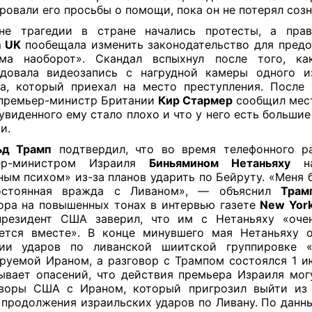
ровали его просьбы о помощи, пока он не потерял созн
не трагедии в стране начались протесты, а прав
m UK
пообещала изменить законодательство для пред
зма наоборот». Скандал вспыхнул после того, ка
одовала видеозапись с нагрудной камеры одного и
а, который приехал на место преступления. После
премьер-министр Британии
Кир Стармер
сообщил мес
 увиденного ему стало плохо и что у него есть больши
и.
ьд Трамп
подтвердил, что во время телефонного р
ер-министром Израиля
Биньямином Нетаньяху
на
ным психом» из-за планов ударить по Бейруту. «Меня 
остоянная вражда с Ливаном», — объяснил
Трам
ора на повышенных тонах в интервью газете
New York
президент США заверил, что им с Нетаньяху «оче
ется вместе». В конце минувшего мая Нетаньяху 
нии ударов по ливанской шиитской группировке «Х
руемой Ираном, а разговор с Трампом состоялся 1 и
ывает опасений, что действия премьера Израиля мог
оворы США с Ираном, который пригрозил выйти из 
 продолжения израильских ударов по Ливану. По данн