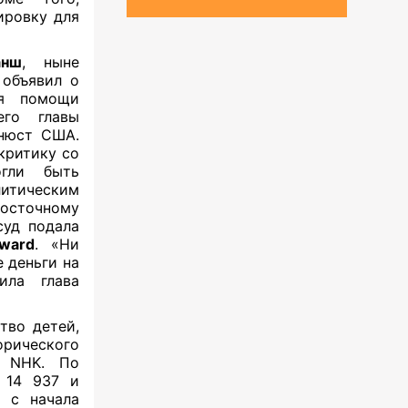
ировку для
анш
, ныне
 объявил о
ля помощи
его главы
инюст США.
критику со
огли быть
итическим
Восточному
суд подала
ward
. «Ни
 деньги на
ила глава
тво детей,
орического
я NHK. По
 14 937 и
 с начала