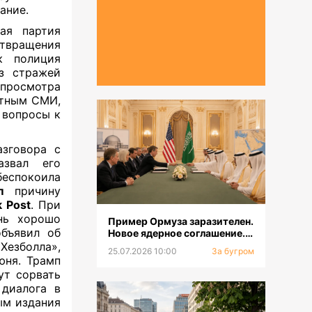
ание.
ая партия
отвращения
к полиция
з стражей
 просмотра
тным СМИ,
е вопросы к
азговора с
звал его
беспокоила
п
причину
 Post
. При
нь хорошо
Пример Ормуза заразителен.
объявил об
Новое ядерное соглашение.
Смена главкома ВСУ
езболла»,
25.07.2026 10:00
За бугром
юня. Трамп
ут сорвать
диалога в
ым издания