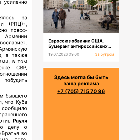
ы усиленно
зялось за
и (РПЦ)»,
сно пресс-
 Армении
Евросоюз обвинил США.
славие».
Бумеранг антироссийских
Армянскую
санкций. Население будет
, а также
19.07.2026 09:00
За бугром
сокращаться
ами, в том
енке СВР,
тношении
Здесь могла бы быть
 побудить
ваша реклама
+7 (705) 715 70 96
ем бывшего
, что Куба
 сообщило
траненного
ротив
Рауля
по делу о
«Братья во
оме того,