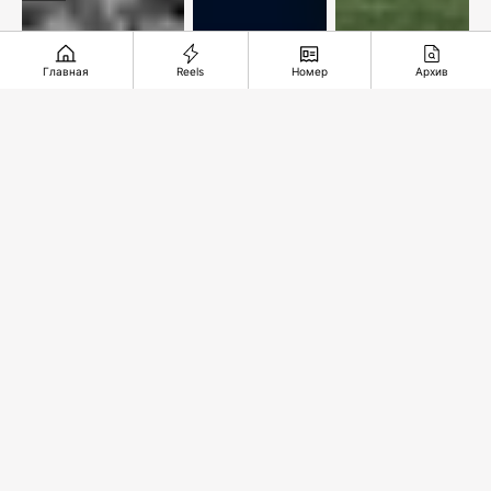
Главная
Reels
Номер
Архив
1981: Крутой
Астропрогноз
Еврокубковая
маршрут по
с 3 по 9
осень
Советскому
августа
обеспечена
Союзу
2026
года