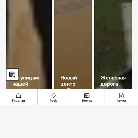
По улицам
Новый
Железная
нашей
центр
дорога
памяти
добычи
длиною в
меди
35 лет
Главная
Reels
Номер
Архив