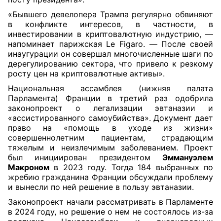
«Бывшего девелопера Трампа регулярно обвиняют
в конфликте интересов, в частности, в
инвестировании в криптовалютную индустрию, —
напоминает парижская Le Figaro. — После своей
инаугурации он совершал многочисленные шаги по
дерегулированию сектора, что привело к резкому
росту цен на криптовалютные активы».
Национальная ассамблея (нижняя палата
Парламента) Франции в третий раз одобрила
законопроект о легализации эвтаназии и
«ассистированного самоубийства». Документ дает
право на «помощь в уходе из жизни»
совершеннолетним пациентам, страдающим
тяжелым и неизлечимым заболеванием. Проект
был инициирован президентом
Эммануэлем
Макроном
в 2023 году. Тогда 184 выбранных по
жребию гражданина Франции обсуждали проблему
и вынесли по ней решение в пользу эвтаназии.
Законопроект начали рассматривать в Парламенте
в 2024 году, но решение о нем не состоялось из-за