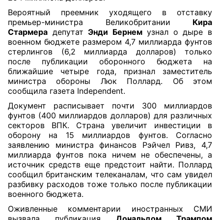
Вероятный преемник уходящего в отставку
премьер-министра Великобритании
Кира
Стармера
депутат
Энди Бернем
узнал о дыре в
военном бюджете размером 4,7 миллиарда фунтов
стерлингов (6,2 миллиарда долларов) только
после публикации оборонного бюджета на
ближайшие четыре года, признал заместитель
министра обороны Люк Поллард. Об этом
сообщила газета Independent.
Документ расписывает почти 300 миллиардов
фунтов (400 миллиардов долларов) для различных
секторов ВПК. Страна увеличит инвестиции в
оборону на 15 миллиардов фунтов. Согласно
заявлению министра финансов Рэйчел Ривз, 4,7
миллиарда фунтов пока ничем не обеспечены, а
источник средств еще предстоит найти. Поллард
сообщил британским телеканалам, что сам увидел
разбивку расходов тоже только после публикации
военного бюджета.
Оживленные комментарии иностранных СМИ
вызвала публикация
Дональдом Трампом