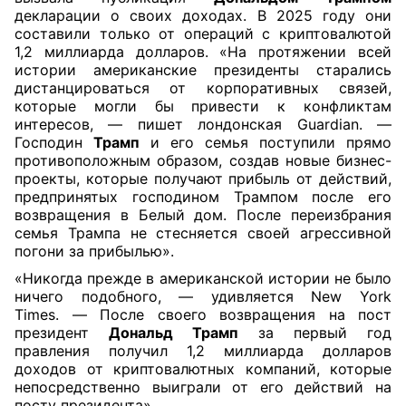
декларации о своих доходах. В 2025 году они
составили только от операций с криптовалютой
1,2 миллиарда долларов. «На протяжении всей
истории американские президенты старались
дистанцироваться от корпоративных связей,
которые могли бы привести к конфликтам
интересов, — пишет лондонская Guardian. —
Господин
Трамп
и его семья поступили прямо
противоположным образом, создав новые бизнес-
проекты, которые получают прибыль от действий,
предпринятых господином Трампом после его
возвращения в Белый дом. После переизбрания
семья Трампа не стесняется своей агрессивной
погони за прибылью».
«Никогда прежде в американской истории не было
ничего подобного, — удивляется New York
Times. — После своего возвращения на пост
президент
Дональд Трамп
за первый год
правления получил 1,2 миллиарда долларов
доходов от криптовалютных компаний, которые
непосредственно выиграли от его действий на
посту президента».