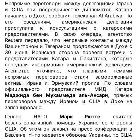
Непрямые переговоры между делегациями Ирана
и США при посредничестве дипломатов Катара
начались в Дохе, сообщил телеканал Al Arabiya. По
его сведениям, американская делегация
приступила к консультациям с катарскими
представителями. В свою очередь, агентство
Reuters передало, что непрямые контакты между
Вашингтоном и Тегераном продолжаются в Дохе с
30 июня. Иранская сторона провела встречи с
представителями Катара и Пакистана, которые
передали информацию американской делегации.
Агентство уточнило, что главными темами
непрямых переговоров стали замороженные
активы Ирана и Ормузский пролив. По словам
официального представителя МИД Катара
Маджида бен Мухаммеда аль-Ансари
, прямых
переговоров между Ираном и США в Дохе не
запланировано.
Генсек НАТО
Марк Рютте
считает
безальтернативной помощь Украине со стороны
США. Об этом он заявил на пресс-конференции в
Берлине. «Что касается обороны Украины, то США