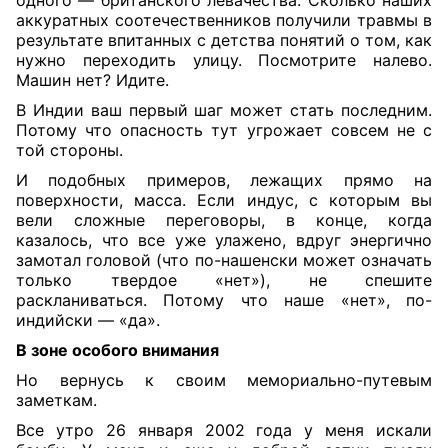
одного — британского левачества. Сколько наших
аккуратных соотечественников получили травмы в
результате впитанных с детства понятий о том, как
нужно переходить улицу. Посмотрите налево.
Машин нет? Идите.
В Индии ваш первый шаг может стать последним.
Потому что опасность тут угрожает совсем не с
той стороны.
И подобных примеров, лежащих прямо на
поверхности, масса. Если индус, с которым вы
вели сложные переговоры, в конце, когда
казалось, что все уже улажено, вдруг энергично
замотал головой (что по-нашенски может означать
только твердое «нет»), не спешите
раскланиваться. Потому что наше «нет», по-
индийски — «да».
В зоне особого внимания
Но вернусь к своим мемориально-путевым
заметкам.
Все утро 26 января 2002 года у меня искали