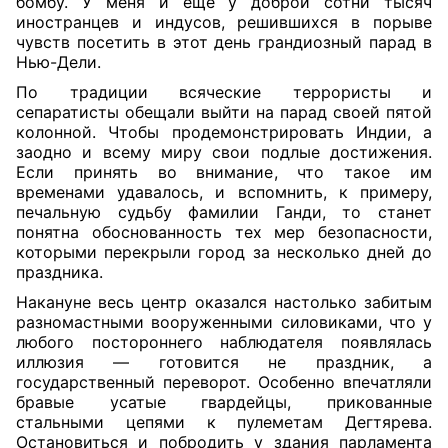
бомбу. У меня и еще у доброй сотни тысяч
иностранцев и индусов, решившихся в порыве
чувств посетить в этот день грандиозный парад в
Нью-Дели.
По традиции всяческие террористы и
сепаратисты обещали выйти на парад своей пятой
колонной. Чтобы продемонстрировать Индии, а
заодно и всему миру свои подлые достижения.
Если принять во внимание, что такое им
временами удавалось, и вспомнить, к примеру,
печальную судьбу фамилии Ганди, то станет
понятна обоснованность тех мер безопасности,
которыми перекрыли город за несколько дней до
праздника.
Накануне весь центр оказался настолько забитым
разномастными вооруженными силовиками, что у
любого постороннего наблюдателя появлялась
иллюзия — готовится не праздник, а
государственный переворот. Особенно впечатляли
бравые усатые гвардейцы, прикованные
стальными цепями к пулеметам Дегтярева.
Остановиться и побродить у здания парламента