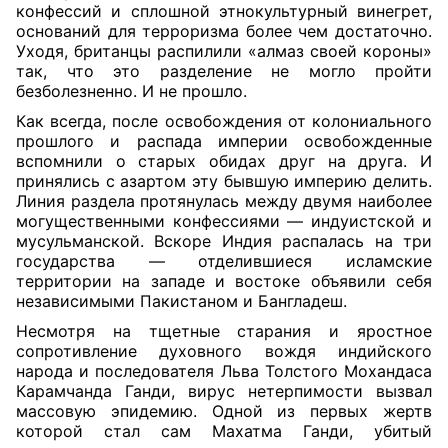
конфессий и сплошной этнокультурный винегрет,
оснований для терроризма более чем достаточно.
Уходя, британцы распилили «алмаз своей короны»
так, что это разделение не могло пройти
безболезненно. И не прошло.
Как всегда, после освобождения от колониального
прошлого и распада империи освобожденные
вспомнили о старых обидах друг на друга. И
принялись с азартом эту бывшую империю делить.
Линия раздела протянулась между двумя наиболее
могущественными конфессиями — индуистской и
мусульманской. Вскоре Индия распалась на три
государства — отделившиеся исламские
территории на западе и востоке объявили себя
независимыми Пакистаном и Бангладеш.
Несмотря на тщетные старания и яростное
сопротивление духовного вождя индийского
народа и последователя Льва Толстого Мохандаса
Карамчанда Ганди, вирус нетерпимости вызвал
массовую эпидемию. Одной из первых жертв
которой стал сам Махатма Ганди, убитый