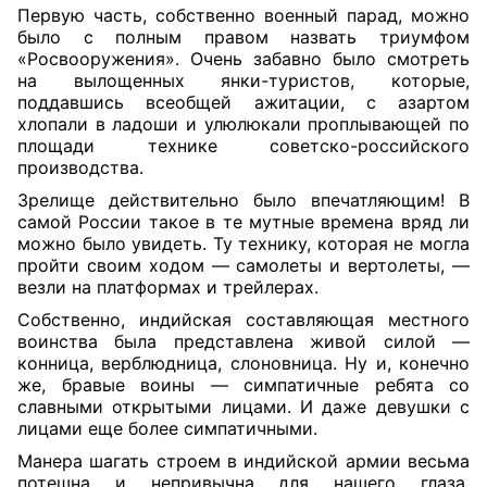
Первую часть, собственно военный парад, можно
было с полным правом назвать триумфом
«Росвооружения». Очень забавно было смотреть
на вылощенных янки-туристов, которые,
поддавшись всеобщей ажитации, с азартом
хлопали в ладоши и улюлюкали проплывающей по
площади технике советско-российского
производства.
Зрелище действительно было впечатляющим! В
самой России такое в те мутные времена вряд ли
можно было увидеть. Ту технику, которая не могла
пройти своим ходом — самолеты и вертолеты, —
везли на платформах и трейлерах.
Собственно, индийская составляющая местного
воинства была представлена живой силой —
конница, верблюдница, слоновница. Ну и, конечно
же, бравые воины — симпатичные ребята со
славными открытыми лицами. И даже девушки с
лицами еще более симпатичными.
Манера шагать строем в индийской армии весьма
потешна и непривычна для нашего глаза.