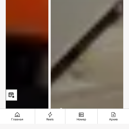
«Самоцветные» полотна
Главная
Reels
Номер
Архив