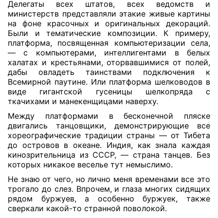
Делегаты всех штатов, всех ведомств и
министерств представляли этакие живые картины
на фоне красочных и оригинальных декораций.
Были и тематические композиции. К примеру,
платформа, посвященная компьютеризации села,
— с компьютерами, интеллигентами в белых
халатах и крестьянами, оторвавшимися от полей,
дабы овладеть таинствами подключения к
Всемирной паутине. Или платформа шелководов в
виде гигантской гусеницы шелкопряда с
ткачихами и манекенщицами наверху.
Между платформами в бесконечной пляске
двигались танцовщики, демонстрирующие все
хореографические традиции страны — от Тибета
до островов в океане. Индия, как знала каждая
кинозрительница из СССР, — страна танцев. Без
которых никакое веселье тут немыслимо.
Не знаю от чего, но лично меня временами все это
трогало до слез. Впрочем, и глаза многих сидящих
рядом буржуев, а особенно буржуек, также
сверкали какой-то странной поволокой.