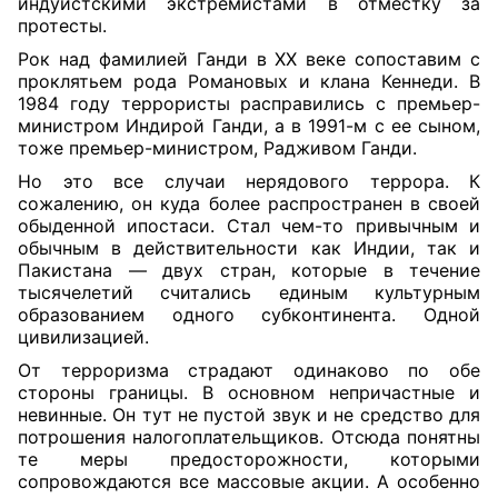
индуистскими экстремистами в отместку за
протесты.
Рок над фамилией Ганди в ХХ веке сопоставим с
проклятьем рода Романовых и клана Кеннеди. В
1984 году террористы расправились с премьер-
министром Индирой Ганди, а в 1991-м с ее сыном,
тоже премьер-министром, Радживом Ганди.
Но это все случаи нерядового террора. К
сожалению, он куда более распространен в своей
обыденной ипостаси. Стал чем-то привычным и
обычным в действительности как Индии, так и
Пакистана — двух стран, которые в течение
тысячелетий считались единым культурным
образованием одного субконтинента. Одной
цивилизацией.
От терроризма страдают одинаково по обе
стороны границы. В основном непричастные и
невинные. Он тут не пустой звук и не средство для
потрошения налогоплательщиков. Отсюда понятны
те меры предосторожности, которыми
сопровождаются все массовые акции. А особенно