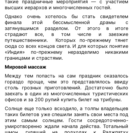
такие праздничные мероприятия — с участием
высших иерархов и многочисленных гостей.
Однако очень хотелось бы стать свидетелем
финала этой бессмысленной драмы с
затянувшимся разделом. От этого в итоге
страдают все, в том числе и заезжие
путешественники. Которых по-прежнему тянет
сюда со всех концов света. И для которых понятие
«Индия» по-прежнему неразделимо никакими
границами и страстями.
Мировой массаж
Между тем попасть на сам праздник оказалось
гораздо проще, чем это представлялось ввиду
столь грозных приготовлений. Достаточно было
заехать в один из многочисленных туристических
офисов и за 200 рупий купить билет на трибуны.
Солнце еще только всходило, а толпы владельцев
таких билетов уже спешили занять свои места под
этим самым солнцем. Гости сосредоточенно-
умиротворенно ждали начала действа. Тотальный
шмон, гудящий на подходах к Раджпатху