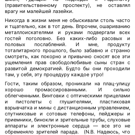
(правительственному проспекту), не оставлял
врагу ни малейшей лазейки.
Никогда в жизни меня не обыскивали столь часто
и тщательно, как в тот день. Впрочем, ошариванию
металлоискателями и руками подвергали всех
гостей поголовно. Без каких-либо расовых и
половых послаблений. И мне, продукту
тоталитарного прошлого, было забавно и странно
смотреть, как покорно и привычно сносят все эти
ущемления прав свободолюбивые сыны стран с
развитой демократией. Будто бы они проходили
там, у себя, эту процедуру каждое утро!
Гости, таким образом, проникали на плац-улицу
хорошо промассированными. И сильно
облегченными. Винтовки с оптическими прицелами
и пистолеты с глушителями, пластиковая
взрывчатка и мины с дистанционным управлением,
спутниковые и сотовые телефоны, пейджеры и
приемники, бинокли и зрительные трубы, слуховые
аппараты и электронные сердца — все это не
обременяло зрителей парада. (N.B. Надеюсь, что