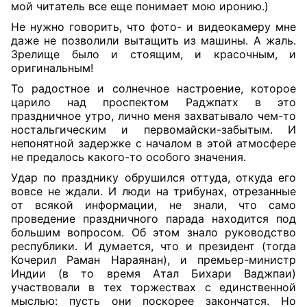
мой читатель все еще понимает мою иронию.)
Не нужно говорить, что фото- и видеокамеру мне
даже не позволили вытащить из машины. А жаль.
Зрелище было и стоящим, и красочным, и
оригинальным!
То радостное и солнечное настроение, которое
царило над проспектом Раджпатх в это
праздничное утро, лично меня захватывало чем-то
ностальгическим и первомайски-забытым. И
непонятной задержке с началом в этой атмосфере
не предалось какого-то особого значения.
Удар по празднику обрушился оттуда, откуда его
вовсе не ждали. И люди на трибунах, отрезанные
от всякой информации, не знали, что само
проведение праздничного парада находится под
большим вопросом. Об этом знало руководство
республики. И думается, что и президент (тогда
Кочерил Раман Нараянан), и премьер-министр
Индии (в то время Атал Бихари Ваджпаи)
участвовали в тех торжествах с единственной
мыслью: пусть они поскорее закончатся. Но