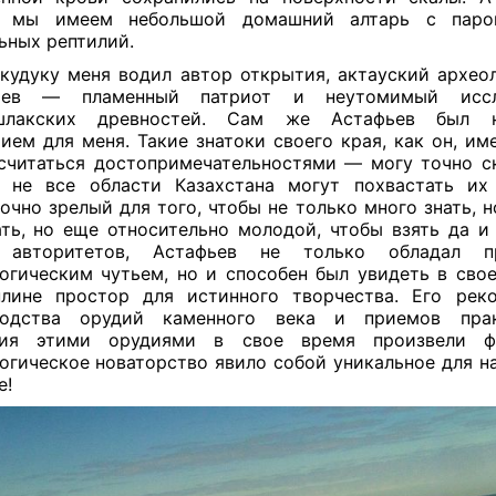
е мы имеем небольшой домашний алтарь с паро
ьных рептилий.
кудуку меня водил автор открытия, актауский археол
ьев — пламенный патриот и неутомимый иссл
шлакских древностей. Сам же Астафьев был 
ием для меня. Такие знатоки своего края, как он, им
считаться достопримечательностями — могу точно ск
 не все области Казахстана могут похвастать их
очно зрелый для того, чтобы не только много знать, 
ть, но еще относительно молодой, чтобы взять да и
 авторитетов, Астафьев не только обладал п
огическим чутьем, но и способен был увидеть в своеи
лине простор для истинного творчества. Его рек
водства орудий каменного века и приемов прак
ния этими орудиями в свое время произвели ф
огическое новаторство явило собой уникальное для на
е!