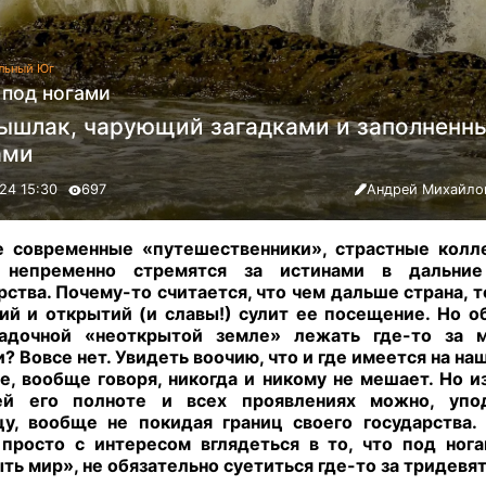
льный Юг
 под ногами
ышлак, чарующий загадками и заполненны
ами
24 15:30
697
Андрей Михайло
е современные «путешественники», страстные колл
, непременно стремятся за истинами в дальние
рства. Почему-то считается, что чем дальше страна, 
ий и открытий (и славы!) сулит ее посещение. Но о
адочной «неоткрытой земле» лежать где
-
то за м
? Вовсе нет. Увидеть воочию, что и где имеется на наш
е, вообще говоря, никогда и никому не мешает. Но и
ей его полноте и всех проявлениях можно, упо
у, вообще не покидая границ своего государства.
просто с интересом вглядеться в то, что под ног
ть мир», не обязательно суетиться где-то за тридевя