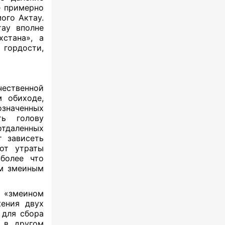
е примерно
ого Актау.
тау вполне
хстана», а
 гордости,
чественной
м обиходе,
означенных
ть голову
тдаленных
т зависеть
 от утраты
 более что
ым змеиным
«змеином
жения двух
 для сбора
А в другом