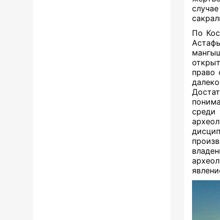
случа
сакрал
По Кос
Астаф
мангы
открыт
право 
далеко
Достат
понима
среди
археол
дисцип
произ
владе
археол
явлени