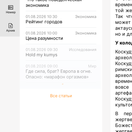
времен
экономика
той ж
Номер
Так чт
01.08.2026 10:30
Экономика
Рейтинг городов
может 
актаус
Архив
01.08.2026 10:00
Экономика
но и д
Цена разумности
У кол
01.08.2026 09:30
Исследования
Коскуд
Hold my kumys
археол
Коскуд
01.08.2026 09:00
Мир
римск
Где сила, брат? Европа в огне.
архео
Опасно: «марафон оргазмов»
времен
вовсе 
артефа
Все статьи
Коскуд
культо
В пер
жертве
Божест
жертве