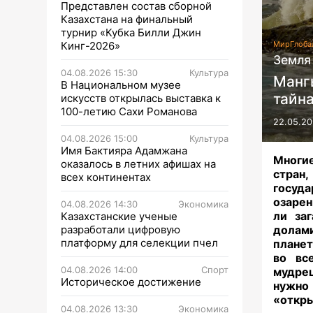
Представлен состав сборной
Казахстана на финальный
турнир «Кубка Билли Джин
Кинг-2026»
Мир
Глоба
Земля
04.08.2026 15:30
Культура
Манг
В Национальном музее
тайн
искусств открылась выставка к
100-летию Сахи Романова
22.05.20
04.08.2026 15:00
Культура
Имя Бактияра Адамжана
Многи
оказалось в летних афишах на
стран
всех континентах
госуда
озарен
04.08.2026 14:30
Экономика
ли заг
Казахстанские ученые
разработали цифровую
долами
платформу для селекции пчел
планет
во вс
04.08.2026 14:00
Спорт
мудрец
Историческое достижение
нужно 
«откры
04.08.2026 13:30
Экономика