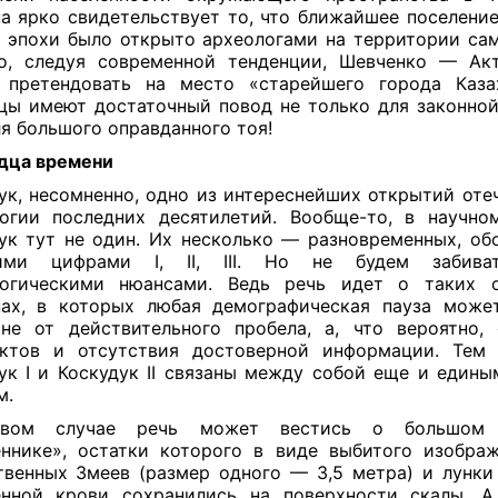
а ярко свидетельствует то, что ближайшее поселени
е эпохи было открыто археологами на территории сам
о, следуя современной тенденции, Шевченко — Ак
претендовать на место «старейшего города Каза
цы имеют достаточный повод не только для законной
ля большого оправданного тоя!
одца времени
ук, несомненно, одно из интереснейших открытий оте
огии последних десятилетий. Вообще-то, в научно
ук тут не один. Их несколько — разновременных, об
ими цифрами I, II, III. Но не будем забива
логическими нюансами. Ведь речь идет о таких о
ах, в которых любая демографическая пауза може
не от действительного пробела, а, что вероятно,
ктов и отсутствия достоверной информации. Тем
ук I и Коскудук II связаны между собой еще и един
м.
вом случае речь может вестись о большом 
ннике», остатки которого в виде выбитого изобра
венных Змеев (размер одного — 3,5 метра) и лунки
нной крови сохранились на поверхности скалы. 