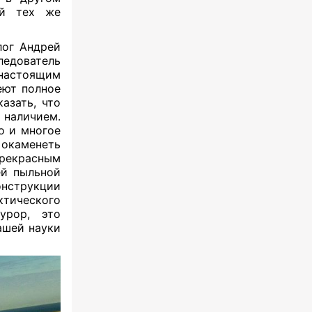
й тех же
ог Андрей
едователь
настоящим
еют полное
азать, что
 наличием.
но и многое
 окаменеть
рекрасным
̆ пыльной
онструкции
тического
урор, это
шей науки