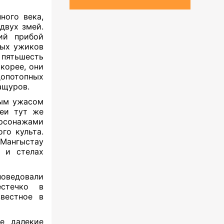
ного века,
вух змей.
й прибой
ных ужиков
 пятьшесть
корее, они
опотопных
ращуров.
ным ужасом
меи тут же
рсонажами
го культа.
Мангыстау
 и стелах
поведовали
естечко в
звестное в
е далекие