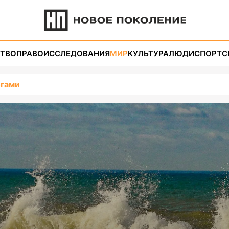
ТВО
ПРАВО
ИССЛЕДОВАНИЯ
МИР
КУЛЬТУРА
ЛЮДИ
СПОРТ
С
огами