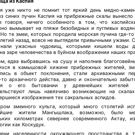
ища
из
К
аспия
я уже никто не помнит тот яркий день медно-камен
из синих пучин Каспия на прибрежные скалы вынесло д
 говоря, ничего особенного в том, что каспийски
рно вымывает на пляжи безобидных и пугливых водя
 Но те змеи, которых породила морская пучина где-то
летий назад, вовсе не выглядели привычными ужами. С
инали ужасных чудовищ, которыми кишели воды д
 на заре человечества в буйном воображении наших п
м, едва выбравшись на сушу и наполнив благоговей
хся в камышовой хижине прибрежных жителей, з
ились в объект поклонения, стали архиважными пе
-то архаичного действа, давно и окончательно забыто
ня о его бытовании у древнейших жителей 
тельствуют лишь навязчиво возникающие на скалах
ершиеся изображения тех сакральных аспидов.
ром змеиного культа, который много столетий ис
ейшие жители Мангышлака, возможно, было м
ьких километрах севернее современного Актау, и
огии как Коскудук.
пени населенности окружающего пространства в т