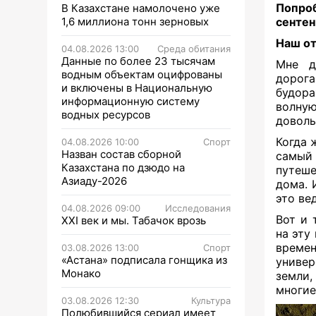
Попроб
В Казахстане намолочено уже
1,6 миллиона тонн зерновых
сенте
Наш
о
04.08.2026 13:00
Среда обитания
Данные по более 23 тысячам
Мне д
водным объектам оцифрованы
дорога
и включены в Национальную
будора
информационную систему
волную
водных ресурсов
доволь
Когда 
04.08.2026 10:00
Спорт
Назван состав сборной
самый
Казахстана по дзюдо на
путеше
Азиаду-2026
дома. 
это ве
04.08.2026 09:00
Исследования
Вот и 
XXI век и мы. Табачок врозь
на эту
времен
03.08.2026 13:00
Спорт
«Астана» подписала гонщика из
универ
Монако
земли,
многие
03.08.2026 12:30
Культура
Полюбившийся сериал имеет