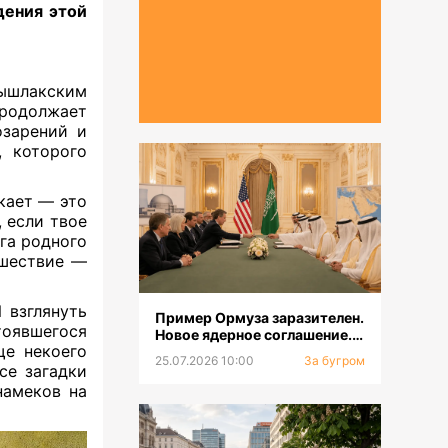
ения этой
ышлакским
продолжает
зарений и
, которого
скает — это
, если твое
га родного
ешествие —
 взглянуть
Пример Ормуза заразителен.
тоявшегося
Новое ядерное соглашение.
ще некоего
Смена главкома ВСУ
25.07.2026 10:00
За бугром
се загадки
намеков на