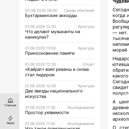
Чудов
Сегодн
02.08.2026 09:00
Среда обитания
когда 
Бухтарминские аккорды
Вообще
регуля
01.08.2026 13:30
Культура
Что делают музыканты на
— нет.
каникулах?
тысяче
напом
01.08.2026 13:00
Культура
морей
Прикосновение памяти
Недаро
ютивши
01.08.2026 12:30
Спорт
«Кайрат» взял реванш и снова
обрат
стал лидером
какого
Сегод
01.08.2026 12:00
Культура
свиде
Две звезды национального
полуст
искусства
А цент
Главная
древн
01.08.2026 11:30
Исследования
Простор уязвимости
нескол
археол
01.08.2026 11:00
Исследования
Reels
О сте
Что такое поведенческая