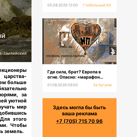
05.08.2026 12:00
Глобальный Юг
й
в-Заилийский
екционеры
Где сила, брат? Европа в
 царства-
огне. Опасно: «марафон
тем больше
оргазмов»
01.08.2026 09:00
За бугром
бязательно
орями, за
ей уютной
зучать мир
Здесь могла бы быть
добившись
ваша реклама
 Для этого
+7 (705) 715 70 96
ами. Чтобы
ть земель.