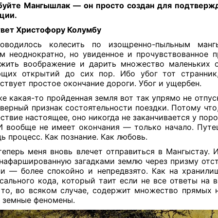
уйте Мангышлак — он просто создан для подтвержд
нции
.
твет Христофору Колумбу
оводилось колесить по изощренно-пыльным манг
м неоднократно, но увиденное и прочувствованное 
жить воображение и дарить множество маленьких о
щих открытий до сих пор. Ибо убог тот странник
ствует простое окончание дороги. Убог и ущербен.
же какая-то пройденная земля вот так упрямо не отпу
 верный признак состоятельности поездки. Потому что
ствие настоящее, оно никогда не заканчивается у поро
И вообще не имеет окончания — только начало. Пут
дь процесс. Как познание. Как любовь.
теперь меня вновь влечет отправиться в Мангыстау. И
 нафаршированную загадками землю через призму отс
и — более спокойно и непредвзято. Как на хранили
сального кода, который таит если не все ответы на в
 то, во всяком случае, содержит множество прямых 
 земные феномены.