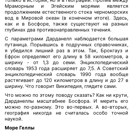
только в истории, но и в географии. Пролив между
Мраморным и Эгейским морями является
продолжением естественного стока черноморских
вод в Мировой океан (в конечном итоге). Здесь,
как и в Босфоре, также существуют на разных
глубинах два противонаправленных течения.
С параметрами Дарданелл наблюдается большая
путаница. Порывшись в подручных справочниках,
я убедился лишний раз в этом. Так, Брокгауз и
Ефрон определяют его длину в 58 километров, а
ширину - от 1,3 до семи. Энциклопедический
словарь 1953 года расширяет до 7,5. А Советский
энциклопедический словарь 1990 года вообще
растягивает до 120 километров в длину и до 27 в
ширину. Что говорит Википедия, глядите сами.
Что можно по этому поводу сказать? Как ни крути,
Дарданеллы масштабнее Босфора. И мерить его
можно по-разному. Это во-первых. А во-вторых,
география никогда не считалась особо точной
наукой.
Море Геллы