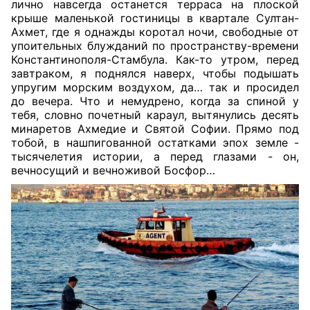
лично навсегда останется терраса на плоской
крыше маленькой гостиницы в квартале Султан-
Ахмет, где я однажды коротал ночи, свободные от
упоительных блужданий по пространству-времени
Константинополя-Стамбула. Как-то утром, перед
завтраком, я поднялся наверх, чтобы подышать
упругим морским воздухом, да… так и просидел
до вечера. Что и немудрено, когда за спиной у
тебя, словно почетный караул, вытянулись десять
минаретов Ахмедие и Святой Софии. Прямо под
тобой, в нашпигованной остатками эпох земле -
тысячелетия истории, а перед глазами - он,
вечносущий и вечноживой Босфор…