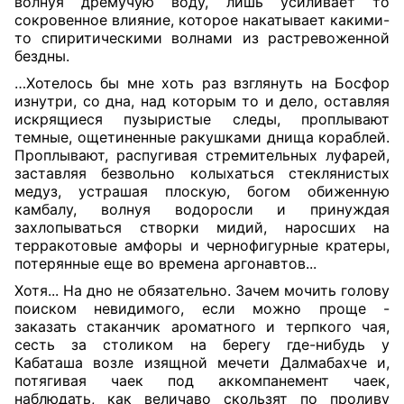
волнуя дремучую воду, лишь усиливает то
сокровенное влияние, которое накатывает какими-
то спиритическими волнами из растревоженной
бездны.
…Хотелось бы мне хоть раз взглянуть на Босфор
изнутри, со дна, над которым то и дело, оставляя
искрящиеся пузыристые следы, проплывают
темные, ощетиненные ракушками днища кораблей.
Проплывают, распугивая стремительных луфарей,
заставляя безвольно колыхаться стеклянистых
медуз, устрашая плоскую, богом обиженную
камбалу, волнуя водоросли и принуждая
захлопываться створки мидий, наросших на
терракотовые амфоры и чернофигурные кратеры,
потерянные еще во времена аргонавтов...
Хотя... На дно не обязательно. Зачем мочить голову
поиском невидимого, если можно проще -
заказать стаканчик ароматного и терпкого чая,
сесть за столиком на берегу где-нибудь у
Кабаташа возле изящной мечети Далмабахче и,
потягивая чаек под аккомпанемент чаек,
наблюдать, как величаво скользят по проливу