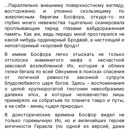
…Параллельно внешнему поверхностному взгляду,
восторженно и упоенно скользящему по
живописным берегам Босфора, откуда-то из
глубин моего невежества тщательно сканировала
проплывающее перед глазами взбудораженная
память. Как же, ведь передо мной простирался не
какой-нибудь ординарный Бродвей, а настоящий и
неповторимый «коровий брод»!
В имени Босфора легко отыскать не только
отголоски знаменитого мифа о несчастной
зевсовой возлюбленной Ио, которая в облике
телки бегала по всей Ойкумене в поисках спасения
от логичной ревности законной супруги
блудолюбивого царя богов. Здесь - воспоминания
о целой крупнорогатой теогонии невообразимо
далеких эпох, в которые человечество лишь
примеряло на собратьев по планете тавро и путы,
а на себя - венец «царя природы».
В доисторические времена Босфор видел не
только горемычную Ио, но и величайших героев
античности Геракла (по одной из версий, даже