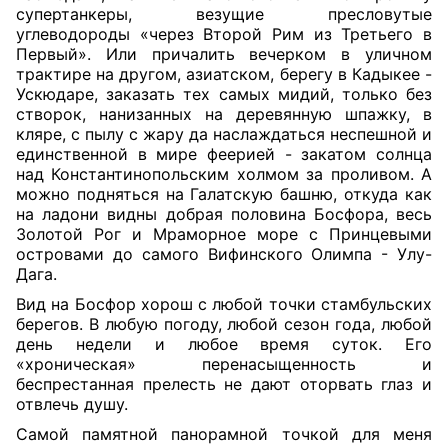
супертанкеры, везущие пресловутые
углеводороды «через Второй Рим из Третьего в
Первый». Или причалить вечерком в уличном
трактире на другом, азиатском, берегу в Кадыкее -
Ускюдаре, заказать тех самых мидий, только без
створок, нанизанных на деревянную шпажку, в
кляре, с пылу с жару да наслаждаться неспешной и
единственной в мире феерией - закатом солнца
над Константинопольским холмом за проливом. А
можно подняться на Галатскую башню, откуда как
на ладони видны добрая половина Босфора, весь
Золотой Рог и Мраморное море с Принцевыми
островами до самого Вифинского Олимпа - Улу-
Дага.
Вид на Босфор хорош с любой точки стамбульских
берегов. В любую погоду, любой сезон года, любой
день недели и любое время суток. Его
«хроническая» перенасыщенность и
беспрестанная прелесть не дают оторвать глаз и
отвлечь душу.
Самой памятной панорамной точкой для меня