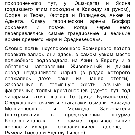
похороненного тут, у Юша-дага) и Ясона
(ходившего этим проходом в Колхиду за руном),
Орфея и Тесея, Кастора и Полидевка, Анкея и
Адмета. Славу героической арены Босфор
сохранял и позже, когда через него
переправлялись самые грандиозные и великие
армии древнего мира и Средневековья.
Словно волны неуспокоенного Всемирного потопа
перекатывались они здесь, в самом узком месте
волшебного водораздела, из Азии в Европу и в
обратном направлении. Живописный и дикий
сброд неудачливого Дария (в рядах которого
сражались даже саки из наших степей).
Закованные в гремящую жесть, алчные и
фанатичные толпы крестоносцев (где-то тут под
чинарами стоял шатер Готфрида Бульонского).
Сверкающие очами и ятаганами османы Баязида
Молниеносного и Мехмеда Завоевателя
(построивших в предвкушении штурма
Константинополя те самые противостоящие
крепости-гиссары, сохранившиеся доселе, -
Румели-Гиссар и Андолу-Гиссар).