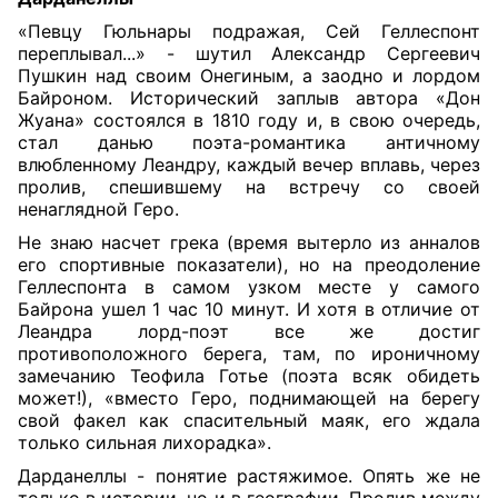
«Певцу Гюльнары подражая, Сей Геллеспонт
переплывал...» - шутил Александр Сергеевич
Пушкин над своим Онегиным, а заодно и лордом
Байроном. Исторический заплыв автора «Дон
Жуана» состоялся в 1810 году и, в свою очередь,
стал данью поэта-романтика античному
влюбленному Леандру, каждый вечер вплавь, через
пролив, спешившему на встречу со своей
ненаглядной Геро.
Не знаю насчет грека (время вытерло из анналов
его спортивные показатели), но на преодоление
Геллеспонта в самом узком месте у самого
Байрона ушел 1 час 10 минут. И хотя в отличие от
Леандра лорд-поэт все же достиг
противоположного берега, там, по ироничному
замечанию Теофила Готье (поэта всяк обидеть
может!), «вместо Геро, поднимающей на берегу
свой факел как спасительный маяк, его ждала
только сильная лихорадка».
Дарданеллы - понятие растяжимое. Опять же не