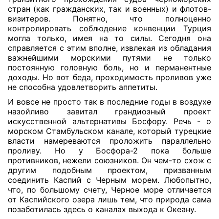
стран (как гражданских, так и военных) и флотов-
визитеров. Понятно, что полноценно
контролировать соблюдение конвенции Турция
могла только, имея на то силы. Сегодня она
справляется с этим вполне, извлекая из обладания
важнейшими морскими путями не только
постоянную головную боль, но и перманентные
доходы. Но вот беда, проходимость проливов уже
не способна удовлетворить аппетиты.
И вовсе не просто так в последние годы в воздухе
назойливо завитал грандиозный проект
искусственной альтернативы Босфору. Речь - о
морском Стамбульском канале, который турецкие
власти намереваются проложить параллельно
проливу. Но у Босфора-2 пока больше
противников, нежели союзников. Он чем-то схож с
другим подобным проектом, призванным
соединить Каспий с Черным морем. Любопытно,
что, по большому счету, Черное море отличается
от Каспийского озера лишь тем, что природа сама
позаботилась здесь о каналах выхода к Океану.