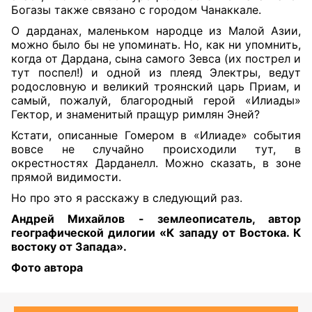
Богазы также связано с городом Чанаккале.
О дарданах, маленьком народце из Малой Азии,
можно было бы не упоминать. Но, как ни упомнить,
когда от Дардана, сына самого Зевса (их пострел и
тут поспел!) и одной из плеяд Электры, ведут
родословную и великий троянский царь Приам, и
самый, пожалуй, благородный герой «Илиады»
Гектор, и знаменитый пращур римлян Эней?
Кстати, описанные Гомером в «Илиаде» события
вовсе не случайно происходили тут, в
окрестностях Дарданелл. Можно сказать, в зоне
прямой видимости.
Но про это я расскажу в следующий раз.
Андрей Михайлов - землеописатель, автор
географической дилогии «К западу от Востока. К
востоку от Запада»
.
Фото автора