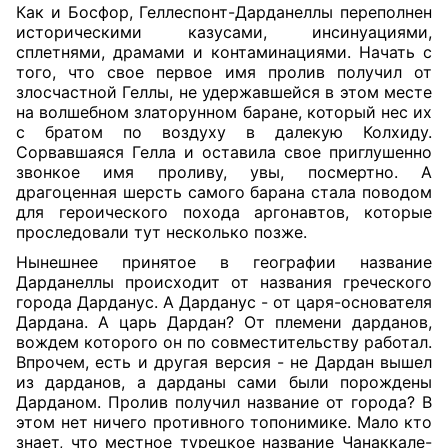
Как и Босфор, Геллеспонт-Дарданеллы переполнен
историческими казусами, инсинуациями,
сплетнями, драмами и контаминациями. Начать с
того, что свое первое имя пролив получил от
злосчастной Геллы, не удержавшейся в этом месте
на волшебном златорунном баране, который нес их
с братом по воздуху в далекую Колхиду.
Сорвавшаяся Гелла и оставила свое приглушенно
звонкое имя проливу, увы, посмертно. А
драгоценная шерсть самого барана стала поводом
для героического похода аргонавтов, которые
проследовали тут несколько позже.
Нынешнее принятое в географии название
Дарданеллы происходит от названия греческого
города Дарданус. А Дарданус - от царя-основателя
Дардана. А царь Дардан? От племени дарданов,
вождем которого он по совместительству работал.
Впрочем, есть и другая версия - не Дардан вышел
из дарданов, а дарданы сами были порождены
Дарданом. Пролив получил название от города? В
этом нет ничего противного топонимике. Мало кто
знает, что местное турецкое название Чанаккале-