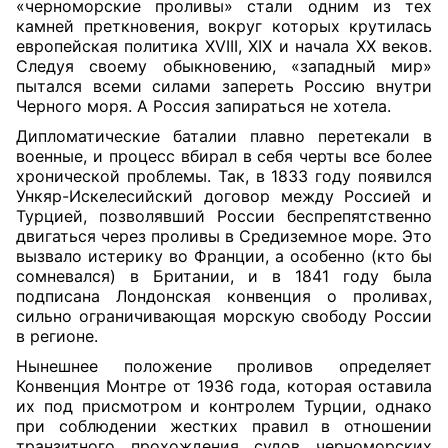
«черноморские проливы» стали одним из тех
камней преткновения, вокруг которых крутилась
европейская политика XVIII, XIX и начала XX веков.
Следуя своему обыкновению, «западный мир»
пытался всеми силами запереть Россию внутри
Черного моря. А Россия запираться не хотела.
Дипломатические баталии плавно перетекали в
военные, и процесс вбирал в себя черты все более
хронической проблемы. Так, в 1833 году появился
Ункяр-Искелесийский договор между Россией и
Турцией, позволявший России беспрепятственно
двигаться через проливы в Средиземное море. Это
вызвало истерику во Франции, а особенно (кто бы
сомневался) в Британии, и в 1841 году была
подписана Лондонская конвенция о проливах,
сильно ограничивающая морскую свободу России
в регионе.
Нынешнее положение проливов определяет
Конвенция Монтре от 1936 года, которая оставила
их под присмотром и контролем Турции, однако
при соблюдении жестких правил в отношении
транзитного прохождения судов черноморских