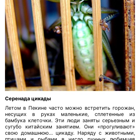
Серенада цикады
Летом в Пекине часто можно встретить горожан,
несущих в руках маленькие, сплетенные из
бамбука клеточки. Эти люди заняты серьезным и
сугубо китайским занятием. Они «прогуливают»
свою домашнюю… цикаду. Наряду с животными,
птицами и рыбами в число ручных любимцев