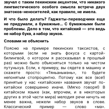
звучал с таким пекинским акцентом, что никакого
лингвистического особого смысла встреча двух
знатоков-неносителей, как правило, не имела.
И что было делать? Гаджеты-переводчики еще
не придумали, а бумажные… С бумажными были
проблемы. Дело в том, что китайский — это ведь
не набор букв, а набор звуков.
Словами не объяснить
Поясню на примере пекинских таксистов, с
которыми (если не знать фокуса с картой-
билингвой, о котором я рассказывал в прошлый
раз) можно было объясняться только на чистом
путуньхуа. Если, к примеру, вы сядете в машину и
скажете просто: «Тяньаньмэнь», то будете
непонятым стопроцентно. Потому как все (все!)
принятые у нас «китайские» названия звучат по-
китайски совершенно иначе. (Мягко говоря!) В
китайском языке (как, впрочем, и в некоторых
других в этой части мира) мелодия речи ничуть не
менее важна, нежели набор звуков в слове.
Классический пример — слово «ма».