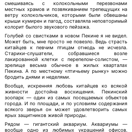
смешиваясь с колокольными перезвонами
местных храмов и позвякиванием трепещущих на
ветру колокольчиков, которыми были обвешаны
крыши кумирен и пагод, составляла неповторимый
колорит былого звукового пейзажа.
Голубей со свистками в новом Пекине я не видел.
Может быть, мне просто не повезло. Ведь страсть
китайцев к певчим птицам отнюдь не исчезла.
Старики-слушатели, собравшиеся возле
лакированной клетки с перепелом-солистом, —
зрелище весьма обычное в жилых кварталах
Пекина. А по местному «птичьему рынку» можно
бродить днями и неделями.
Вообще, искренняя любовь китайцев ко всякой
живности достойна восхищения. Пекинский
зоопарк — один из самых посещаемых объектов
города. И по площади, и по условиям содержания
всякого зверья он может удовлетворить самых
ярых защитников живой природы.
Рядом — гигантский аквариум. Аквариумы —
вообще одно из любимых украшений офисов,