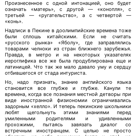
Произнесенное с одной интонацией, оно будет
означать «матерь», с другой — «конопля», с
третьей — «ругательство», а с четвертой —
«конь».
Надписи в Пекине в доолимпийские времена тоже
были сплошь китайскими. Если не считать
«русского рынка» «Яболу», где заправлялись
товарами челноки из стран ближнего зарубежья.
Правда, в метро и на некоторых указателях
иероглифика все же была продублирована еще и
латиницей. Что так же мало давало уму и сердцу
отбившегося от стада интуриста.
Но, надо признать, знание английского языка
становится все глубже и глубже. Канули те
времена, когда все познания местной детворы при
виде иностранной физиономии ограничивались
задорным «хелло». И теперь пекинские школьники
любят щегольнуть этими знаниями перед
умиленными родителями и удивленными
прохожими, пытаясь завязать диалог со
встречным иностранцем. С целью не просто