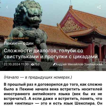
Мир
Глобальный Юг
Пекин — один
Сложности диалогов, голуби со
свистульками и прогулки с цикадами
22.10.2024 11:30
753
Андрей Михайлов-Заилийский
(Начало — в предыдущих номерах.)
В прошлый раз я договорился до того, как сложно
было в Пекине начала века встретить носителей
иностранного английского языка (век бы их не
встречать!). А если даже и встретить, понять, что
ихий «инглиш» — это и есть язык Шекспира. Он