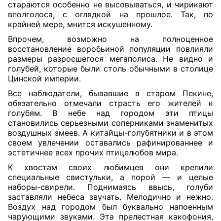
стараются особенно не высовываться, и чирикают
вполголоса, с оглядкой на прошлое. Так, по
крайней мере, мнится искушенному.
Впрочем, возможно на полноценное
восстановление воробьиной популяции повлияли
размеры разросшегося мегаполиса. Не видно и
голубей, которые были столь обычными в столице
Цинской империи.
Все наблюдатели, бывавшие в старом Пекине,
обязательно отмечали страсть его жителей к
голубям. В небе над городом эти птицы
становились серьезными соперниками знаменитых
воздушных змеев. А китайцы-голубятники и в этом
своем увлечении оставались рафинированнее и
эстетичнее всех прочих птицелюбов мира.
К хвостам своих любимцев они крепили
специальные свистульки, а порой — и целые
наборы-свирели. Поднимаясь ввысь, голуби
заставляли небеса звучать. Мелодично и нежно.
Воздух над городом был буквально напоенным
чарующими звуками. Эта прелестная какофония,