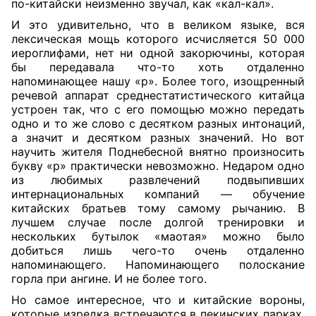
по-китайски неизменно звучал, как «кал-кал».
И это удивительно, что в великом языке, вся
лексическая мощь которого исчисляется 50 000
иероглифами, нет ни одной закорючины, которая
бы передавала что-то хоть отдаленно
напоминающее нашу «р». Более того, изощренный
речевой аппарат среднестатистического китайца
устроен так, что с его помощью можно передать
одно и то же слово с десятком разных интонаций,
а значит и десятком разных значений. Но вот
научить жителя Поднебесной внятно произносить
букву «р» практически невозможно. Недаром одно
из любимых развлечений подвыпивших
интернациональных компаний — обучение
китайских братьев тому самому рычанию. В
лучшем случае после долгой тренировки и
нескольких бутылок «маотая» можно было
добиться лишь чего-то очень отдаленно
напоминающего. Напоминающего полоскание
горла при ангине. И не более того.
Но самое интересное, что и китайские вороны,
которые изредка встречаются в пекинских парках,