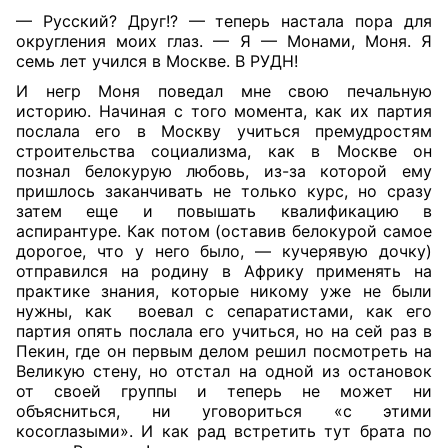
— Русский? Друг!? — теперь настала пора для
округления моих глаз. — Я — Монами, Моня. Я
семь лет учился в Москве. В РУДН!
И негр Моня поведал мне свою печальную
историю. Начиная с того момента, как их партия
послала его в Москву учиться премудростям
строительства социализма, как в Москве он
познал белокурую любовь, из-за которой ему
пришлось заканчивать не только курс, но сразу
затем еще и повышать квалификацию в
аспирантуре. Как потом (оставив белокурой самое
дорогое, что у него было, — кучерявую дочку)
отправился на родину в Африку применять на
практике знания, которые никому уже не были
нужны, как
воевал с сепаратистами, как его
партия опять послала его учиться, но на сей раз в
Пекин, где он первым делом решил посмотреть на
Великую стену, но отстал на одной из остановок
от своей группы и теперь не может ни
объясниться, ни уговориться «с этими
косоглазыми». И как рад встретить тут брата по