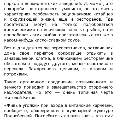
парков и всяких детских заведений. И, может, это
покоробит постороннего гуманиста, но это очень
характерная особенность рационализма китайцев
к окружающей жизни, еще и ресторанов. Где
посетители могут не только полюбоваться
космическими па всяческих золотых рыбок, но и
попробовать этих рыбок, приготовленных тут же в
каком-нибудь кисло-сладком соусе.
Вот и для для тех же перепелятников, оставивших
дома свое пернатое сокровище отдыхать в
занавешенной клетке, в ближайшем ресторанчике
обязательно подадут другого, менее счастливого
перепела. Зажаренного целиком, с клювом и
потрохами.
Такое органичное соединение возвышенного и
земного приводит в замешательство стороннего
наблюдателя. Но это — очень типичная черта
жителей Китая.
«Живые уголки» при входе в китайские харчевни,
вообще-то, общеприняты в кулинарной культуре
Поднебесной. Потребитель должен знать, что ему