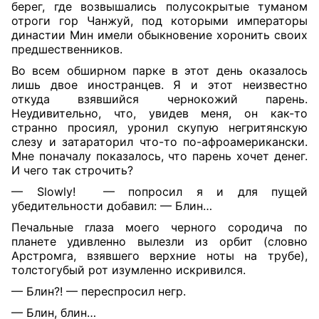
берег, где возвышались полусокрытые туманом
отроги гор Чанжуй, под которыми императоры
династии Мин имели обыкновение хоронить своих
предшественников.
Во всем обширном парке в этот день оказалось
лишь двое иностранцев. Я и этот неизвестно
откуда взявшийся чернокожий парень.
Неудивительно, что, увидев меня, он как-то
странно просиял, уронил скупую негритянскую
слезу и затараторил что-то по-афроамерикански.
Мне поначалу показалось, что парень хочет денег.
И чего так строчить?
— Slowly!
— попросил я и для пущей
убедительности добавил: — Блин…
Печальные глаза моего черного сородича по
планете удивленно вылезли из орбит (словно
Арстромга, взявшего верхние ноты на трубе),
толстогубый рот изумленно искривился.
— Блин?! — переспросил негр.
— Блин, блин…