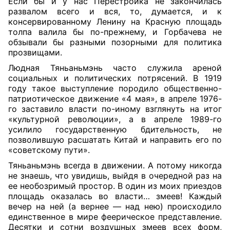
Если бы и у нас Перестройка не закончилась
развалом всего и вся, то, думается, и к
консервированному Ленину на Красную площадь
толпа валила бы по-прежнему, и Горбачева не
обзывали бы разными позорными для политика
прозвищами.
Людная Тяньаньмэнь часто служила ареной
социальных и политических потрясений.
В 1919
году такое выступление породило общественно-
патриотическое движение «4 мая», в апреле 1976-
го заставило власти по-иному взглянуть на итог
«культурной революции», а в апреле 1989-го
усилило государственную бдительность, не
позволившую расшатать Китай и направить его по
«советскому пути».
Тяньаньмэнь всегда в движении. А потому никогда
не знаешь, что увидишь, выйдя в очередной раз на
ее необозримый простор. В один из моих приездов
площадь оказалась во власти… змеев! Каждый
вечер на ней (а вернее — над нею) происходило
единственное в мире феерическое представление.
Десятки и сотни воздушных змеев всех форм,