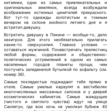
китаянки, одни из самых привлекательных и
оригинальных землянок, всегда возбуждали
воображение истинных ценителей прекрасного.
Вот тут-то однажды золотистым и томным
вечером на склоне знойного летнего дня и я
встретил девушку.
Встретить девушку в Пекине — вообще-то, дело
нехитрое. Для этого необязательно прилагать
какие-то сверхусилия. Главное условие —
оставаться мужчиной. Понавстречать прелестниц
любой формы, содержания и общественно-
политических устремлений в одном из самых
населенных городов планеты проще, чем
постучать заледенелой бутылкой по асфальту (см.
номер 38).
Самые покладистые поджидают тебя прямо в
отеле. Самые умелые караулят в вестибюлях
многочисленных массажных салонов и у дверей
косметических кабинетов. Самые жаждущие
(чистого и светлого чувства) ждут на улице
Санлитун, где всю ночь не умолкал бубнеж 40