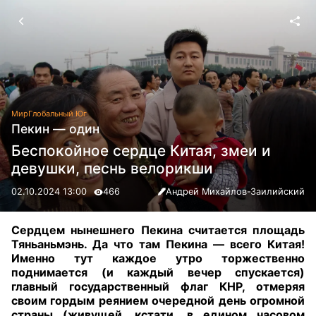
Мир
Глобальный Юг
Пекин — один
Беспокойное сердце Китая, змеи и
девушки, песнь велорикши
02.10.2024 13:00
466
Андрей Михайлов-Заилийский
Сердцем нынешнего Пекина считается площадь
Тяньаньмэнь. Да что там Пекина — всего Китая!
Именно тут каждое утро торжественно
поднимается (и каждый вечер спускается)
главный государственный флаг КНР, отмеряя
своим гордым реянием очередной день огромной
страны (живущей, кстати, в едином часовом