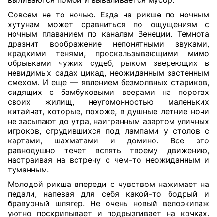
выливаются помои и вываливается мусор.
Совсем не то ночью. Езда на рикше по ночным
хутунам может сравниться по ощущениям с
ночным плаванием по каналам Венеции. Темнота
дразнит воображение непонятными звуками,
крадкими тенями, проскальзывающими мимо
обрывками чужих судеб, рыком звереющих в
невидимых садах цикад, неожиданным застенным
смехом. И еще — явлением безмолвных стариков,
сидящих с бамбуковыми веерами на порогах
своих жилищ, неугомонностью маленьких
китайчат, которые, похоже, в душные летние ночи
не засыпают до утра, наигранным азартом уличных
игроков, сгрудившихся под лампами у столов с
картами, шахматами и домино. Все это
равнодушно течет вспять твоему движению,
настраивая на встречу с чем-то неожиданным и
туманным.
Молодой рикша впереди с чувством нажимает на
педали, напевая для себя какой-то бодрый и
бравурный шлягер. Не очень новый велоэкипаж
уютно поскрипывает и подрызгивает на кочках.