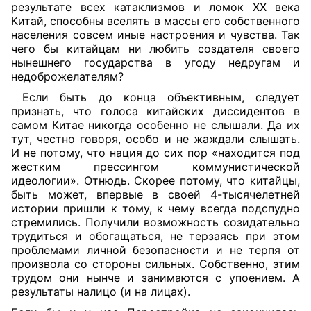
результате всех катаклизмов и ломок ХХ века
Китай, способны вселять в массы его собственного
населения совсем иные настроения и чувства. Так
чего бы китайцам ни любить создателя своего
нынешнего государства в угоду недругам и
недоброжелателям?
Если быть до конца объективным, следует
признать, что голоса китайских диссидентов в
самом Китае никогда особенно не слышали. Да их
тут, честно говоря, особо и не жаждали слышать.
И не потому, что нация до сих пор «находится под
жестким прессингом коммунистической
идеологии». Отнюдь. Скорее потому, что китайцы,
быть может, впервые в своей 4-тысячелетней
истории пришли к тому, к чему всегда подспудно
стремились. Получили возможность созидательно
трудиться и обогащаться, не терзаясь при этом
проблемами личной безопасности и не терпя от
произвола со стороны сильных. Собственно, этим
трудом они нынче и занимаются с упоением. А
результаты налицо (и на лицах).