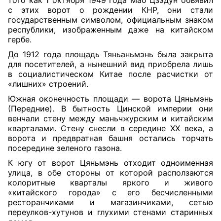
того как 1 октября 1949 года Мао Цзэдун объявил
с этих ворот о рождении КНР, они стали
государственным символом, официальным знаком
республики, изображенным даже на китайском
гербе.
До 1912 года площадь Тяньаньмэнь была закрыта
для посетителей, а нынешний вид приобрела лишь
в социалистическом Китае после расчистки от
«лишних» строений.
Южная оконечность площади — ворота Цяньмэнь
(Передние). В бытность Цинской империи они
венчали стену между маньчжурским и китайским
кварталами. Стену снесли в середине XX века, а
ворота и предвратная башня остались торчать
посередине зеленого газона.
К югу от ворот Цяньмэнь отходит одноименная
улица, в обе стороны от которой расползаются
колоритные кварталы яркого и живого
«китайского города» с его бесчисленными
ресторанчиками и магазинчиками, сетью
переулков-хутунов и глухими стенами старинных