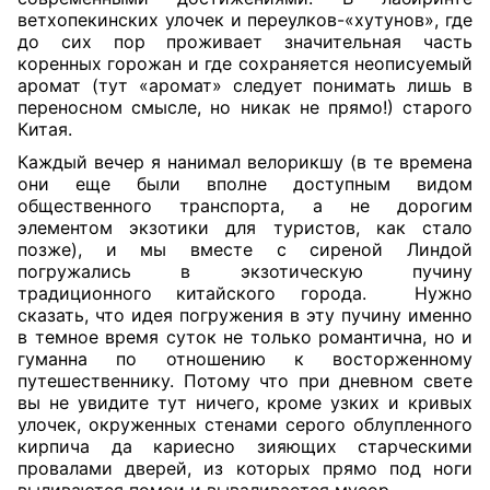
ветхопекинских улочек и переулков-«хутунов», где
до сих пор проживает значительная часть
коренных горожан и где сохраняется неописуемый
аромат (тут «аромат» следует понимать лишь в
переносном смысле, но никак не прямо!) старого
Китая.
Каждый вечер я нанимал велорикшу (в те времена
они еще были вполне доступным видом
общественного транспорта, а не дорогим
элементом экзотики для туристов, как стало
позже), и мы вместе с сиреной Линдой
погружались в экзотическую пучину
традиционного китайского города.
Нужно
сказать, что идея погружения в эту пучину именно
в темное время суток не только романтична, но и
гуманна по отношению к восторженному
путешественнику. Потому что при дневном свете
вы не увидите тут ничего, кроме узких и кривых
улочек, окруженных стенами серого облупленного
кирпича да кариесно зияющих старческими
провалами дверей, из которых прямо под ноги