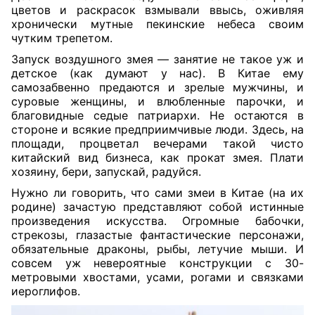
цветов и раскрасок взмывали ввысь, оживляя
хронически мутные пекинские небеса своим
чутким трепетом.
Запуск воздушного змея — занятие не такое уж и
детское (как думают у нас). В Китае ему
самозабвенно предаются и зрелые мужчины, и
суровые женщины, и влюбленные парочки, и
благовидные седые патриархи. Не остаются в
стороне и всякие предприимчивые люди. Здесь, на
площади, процветал вечерами такой чисто
китайский вид бизнеса, как прокат змея. Плати
хозяину, бери, запускай, радуйся.
Нужно ли говорить, что сами змеи в Китае (на их
родине) зачастую представляют собой истинные
произведения искусства. Огромные бабочки,
стрекозы, глазастые фантастические персонажи,
обязательные драконы, рыбы, летучие мыши. И
совсем уж невероятные конструкции с 30-
метровыми хвостами, усами, рогами и связками
иероглифов.