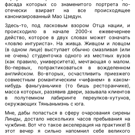
фасада которых со знаменитого портрета по-
отечески взирает на все происходящее
канонизированный Мао Цзедун.
Здесь-то, под ласковым взором Отца нации, и
происходило в начале 2000-х ежевечернее
действо, которое в двух словах может означать
«ловлю интуриста». На живца. Живцом и ловцом
(в одном лице) выступает обычно смазливая (или
не очень) студенточка одного из местных вузов
(как правило, университета), мечтающая о малом.
Во-первых, попрактиковаться в вожделенном
английском. Во-вторых, осчастливить приезжего
совместным романтическим «чифанем» в каком-
нибудь фаньгуаньчике (то бишь ресторанчике),
масса которых, раззявив двери, зазывала клиентов
в полутемном лабиринте переулков-хутунов,
окружающих Тяньаньмэнь с юга.
Мне, дабы попасться в сферу очарования сирены
Линды, достало нескольких часов пребывания на
чужбине. Вот что такое акселерация на практике!
В
этот вечер я сильно напомнил себе великого