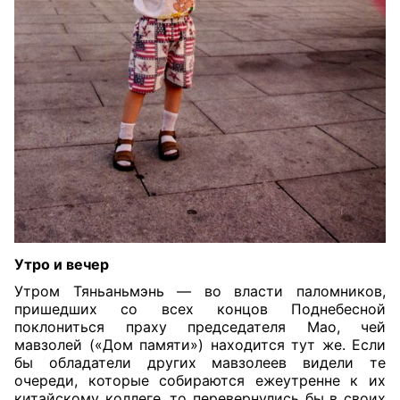
Утро и вечер
Утром Тяньаньмэнь — во власти паломников,
пришедших со всех концов Поднебесной
поклониться праху председателя Мао, чей
мавзолей («Дом памяти») находится тут же. Если
бы обладатели других мавзолеев видели те
очереди, которые собираются ежеутренне к их
китайскому коллеге, то перевернулись бы в своих