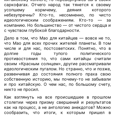
саркофагах. Отчего народ так тянется к своему
усопшему кормчему, деяния которого
небезупречны? Кто-то, несомненно, по чисто
идеологическим соображениям. Кто-то — за
компанию. Но большинство — от чистого сердца и
с чувством глубокой благодарности.
Дело в том, что Мао для китайцев — вовсе не то,
что Мао для всех прочих жителей планеты. В том
числе и для нас, постсоветских. Понятно, что в
долгие годы тупого политического
противостояния то, что сами китайцы считали
своим «Красным солнцем», другие рассматривали
идеологическим пугалом. Но странно, что и позже,
развенчивая до состояния полного праха свою
собственную историю, мы почему-то не забывали
и про китайскую. О чем нас, по большому счету,
никто не просил.
Как взглянуть на все происшедшее в прошлом
столетии через призму свершений и результатов
как на процесс, а не антологию анекдотов? Можно
сообразить, что итоги, к которым пришел в