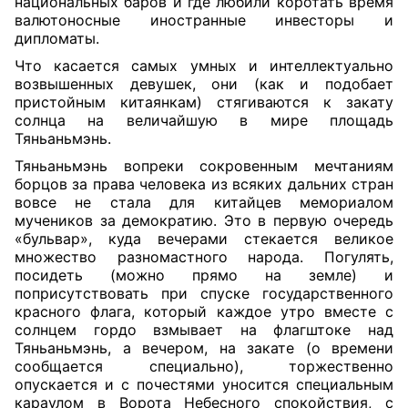
национальных баров и где любили коротать время
валютоносные иностранные инвесторы и
дипломаты.
Что касается самых умных и интеллектуально
возвышенных девушек, они (как и подобает
пристойным китаянкам) стягиваются к закату
солнца на величайшую в мире площадь
Тяньаньмэнь.
Тяньаньмэнь вопреки сокровенным мечтаниям
борцов за права человека из всяких дальних стран
вовсе не стала для китайцев мемориалом
мучеников за демократию. Это в первую очередь
«бульвар», куда вечерами стекается великое
множество разномастного народа. Погулять,
посидеть (можно прямо на земле) и
поприсутствовать при спуске государственного
красного флага, который каждое утро вместе с
солнцем гордо взмывает на флагштоке над
Тяньаньмэнь, а вечером, на закате (о времени
сообщается специально), торжественно
опускается и с почестями уносится специальным
караулом в Ворота Небесного спокойствия, с