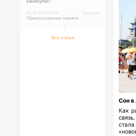
каникулах?
01.08.2026 13:00
Культура
Прикосновение памяти
Все статьи
Сон в
Как р
связь
стала
«нов