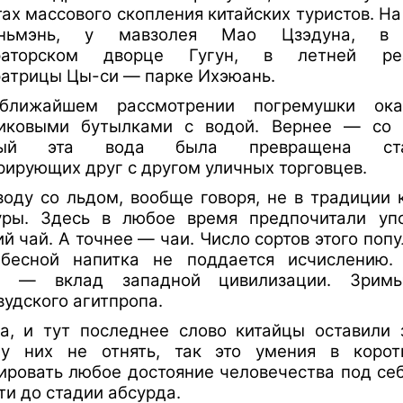
тах массового скопления китайских туристов. Н
аньмэнь, у мавзолея Мао Цзэдуна, в
раторском дворце Гугун, в летней рез
атрицы Цы-си — парке Ихэюань.
ближайшем рассмотрении погремушки ока
иковыми бутылками с водой. Вернее — со 
рый эта вода была превращена ста
рирующих друг с другом уличных торговцев.
воду со льдом, вообще говоря, не в традиции 
уры. Здесь в любое время предпочитали упо
ий чай. А точнее — чаи. Число сортов этого попу
бесной напитка не поддается исчислению.
м — вклад западной цивилизации. Зрим
вудского агитпропа.
а, и тут последнее слово китайцы оставили 
у них не отнять, так это умения в корот
ировать любое достояние человечества под се
ти до стадии абсурда.