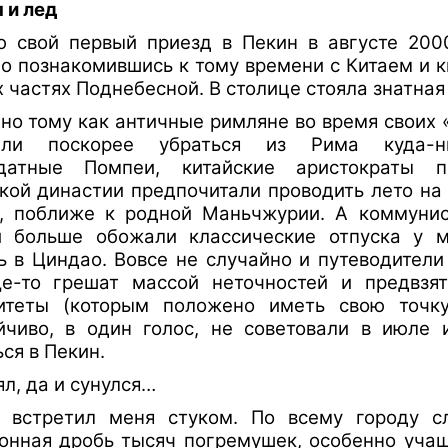
 и лед
 свой первый приезд в Пекин в августе 200
о познакомившись к тому времени с Китаем и 
х частях Поднебесной. В столице стояла знатна
но тому как античные римляне во время своих 
или поскорее убраться из Рима куда-н
одатные Помпеи, китайские аристократы п
кой династии предпочитали проводить лето на 
, поближе к родной Маньчжурии. А коммунис
 больше обожали классические отпуска у м
ь в Циндао. Вовсе не случайно и путеводители
е-то грешат массой неточностей и предвзят
итеты (которым положено иметь свою точку
йчиво, в один голос, не советовали в июле 
ся в Пекин.
ял, да и сунулся…
 встретил меня стуком. По всему городу с
онная дробь тысяч погремушек, особенно уч