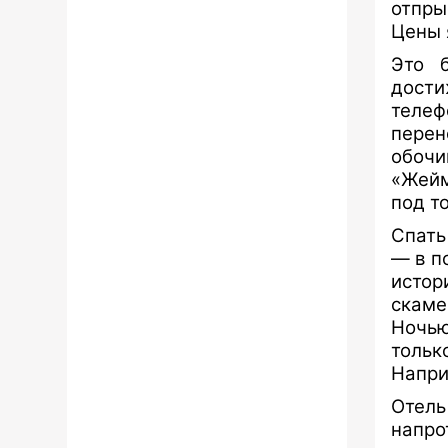
отпры
Цены я
Это 
дости
телеф
перен
обочи
«Жейм
под т
Спать
— в п
исто
скаме
Ночью
толь
Напри
Отель
напро