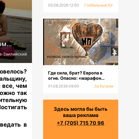
05.08.2026 12:00
Глобальный Юг
ром…
в-Заилийский
овелось?
Где сила, брат? Европа в
альщину,
огне. Опасно: «марафон
оргазмов»
 все, чем
01.08.2026 09:00
За бугром
можно так
ительную
Постигать
Здесь могла бы быть
ваша реклама
+7 (705) 715 70 96
оведать в