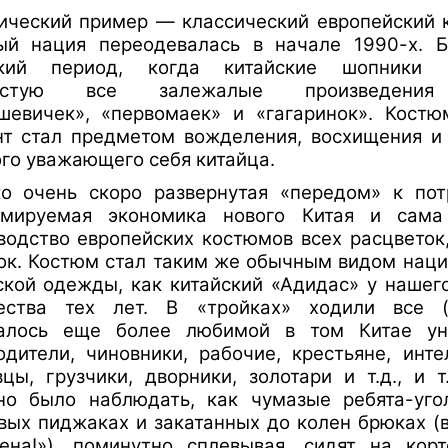
ический пример — классический европейский 
ый нация переодевалась в начале 1990-х. 
ткий период, когда китайские шопники 
истую все залежалые произведени
шевичек», «первомаек» и «гагаринок». Кост
т стал предметом вожделения, восхищения и
го уважающего себя китайца.
о очень скоро развернутая «передом» к пот
рмируемая экономика нового Китая и сама
водство европейских костюмов всех расцветок
ок. Костюм стал таким же обычным видом нац
ской одежды, как китайский «Адидас» у нашег
ества тех лет. В «тройках» ходили все 
галось еще более любимой в том Китае ун
одители, чиновники, рабочие, крестьяне, инте
вцы, грузчики, дворники, золотари и т.д., и т
но было наблюдать, как чумазые ребята-уго
вых пиджаках и закатанных до колен брюках (
ена!»), поминутно сплевывая, сидят на кор