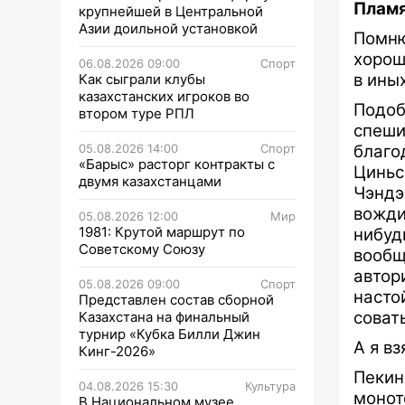
Пламя
крупнейшей в Центральной
Азии доильной установкой
Помню
хорош
06.08.2026 09:00
Спорт
в ины
Как сыграли клубы
казахстанских игроков во
Подоб
втором туре РПЛ
спеш
05.08.2026 14:00
Спорт
благ
«Барыс» расторг контракты с
Циньс
двумя казахстанцами
Чэндэ
вожди
05.08.2026 12:00
Мир
1981: Крутой маршрут по
нибуд
Советскому Союзу
вообщ
автор
05.08.2026 09:00
Спорт
насто
Представлен состав сборной
совать
Казахстана на финальный
турнир «Кубка Билли Джин
А я вз
Кинг-2026»
Пекин
04.08.2026 15:30
Культура
монот
В Национальном музее