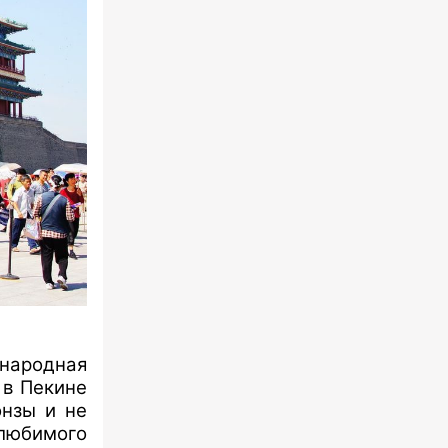
енародная
 в Пекине
онзы и не
любимого