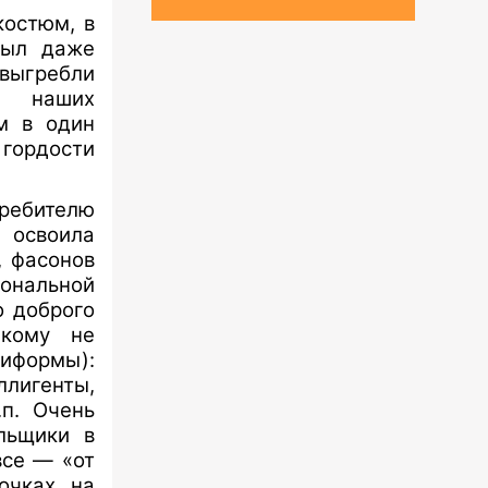
костюм, в
Был даже
выгребли
я наших
юм в один
 гордости
ребителю
 освоила
, фасонов
иональной
о доброго
(кому не
иформы):
ллигенты,
.п. Очень
льщики в
все — «от
точках на