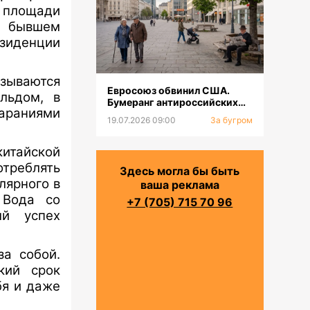
а площади
 бывшем
иденции
зываются
Евросоюз обвинил США.
льдом, в
Бумеранг антироссийских
раниями
санкций. Население будет
19.07.2026 09:00
За бугром
сокращаться
китайской
треблять
Здесь могла бы быть
лярного в
ваша реклама
 Вода со
+7 (705) 715 70 96
ый успех
за собой.
кий срок
бя и даже