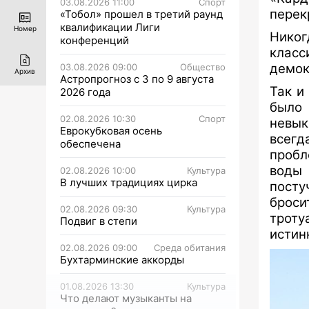
03.08.2026 11:00
Спорт
перек
«Тобол» прошел в третий раунд
квалификации Лиги
Номер
Никог
конференций
клас
демок
03.08.2026 09:00
Общество
Архив
Астропрогноз с 3 по 9 августа
Так и
2026 года
было
02.08.2026 10:30
Спорт
невык
Еврокубковая осень
всег
обеспечена
пробл
воды 
02.08.2026 10:00
Культура
В лучших традициях цирка
посту
броси
02.08.2026 09:30
Культура
трот
Подвиг в степи
истин
02.08.2026 09:00
Среда обитания
Бухтарминские аккорды
01.08.2026 13:30
Культура
Что делают музыканты на