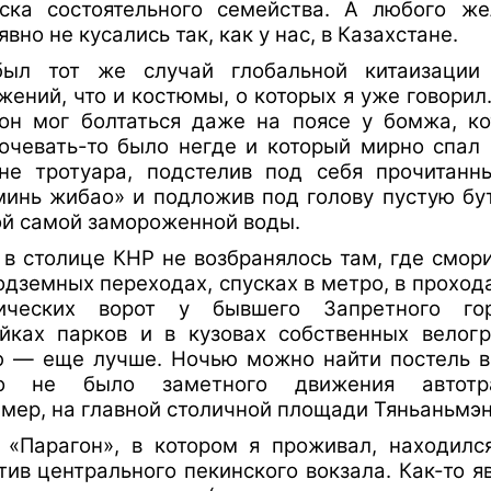
ска состоятельного семейства. А любого же
вно не кусались так, как у нас, в Казахстане.
был тот же случай глобальной китаизации
жений, что и костюмы, о которых я уже говорил
он мог болтаться даже на поясе у бомжа, к
очевать-то было негде и который мирно спал
не тротуара, подстелив под себя прочитанн
инь жибао» и подложив под голову пустую бу
ой самой замороженной воды.
 в столице КНР не возбранялось там, где смор
одземных переходах, спусках в метро, в проход
рических ворот у бывшего Запретного го
йках парков и в кузовах собственных велогр
 — еще лучше. Ночью можно найти постель в
ко не было заметного движения автотра
мер, на главной столичной площади Тяньаньмэ
 «Парагон», в котором я проживал, находилс
тив центрального пекинского вокзала. Как-то я