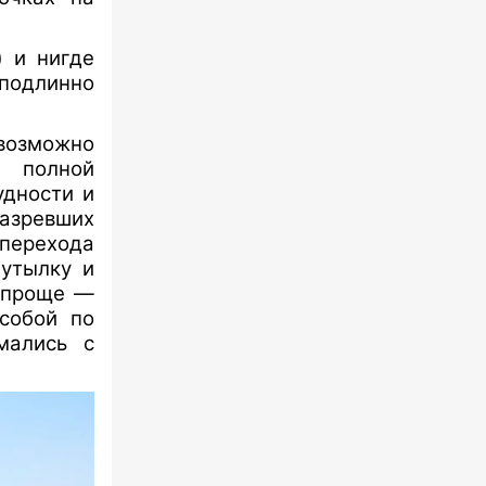
) и нигде
подлинно
евозможно
 полной
удности и
азревших
 перехода
бутылку и
е проще —
 собой по
мались с