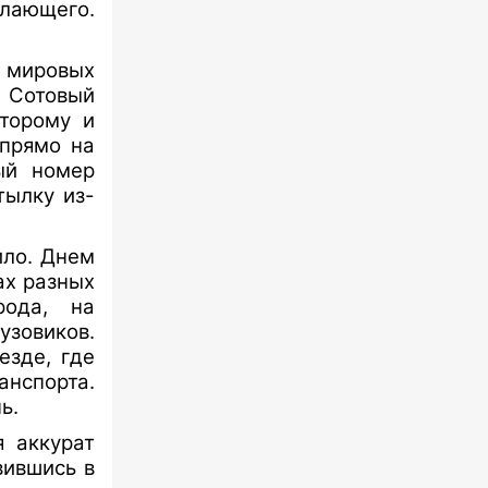
лающего.
 мировых
. Сотовый
оторому и
 прямо на
ый номер
тылку из-
ило. Днем
ах разных
рода, на
узовиков.
езде, где
нспорта.
нь.
я аккурат
вившись в