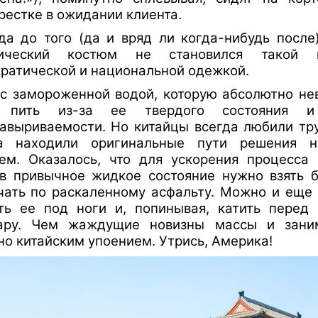
рестке в ожидании клиента.
да до того (да и вряд ли когда-нибудь после
сический костюм не становился такой 
ратической и национальной одежкой.
 с замороженной водой, которую абсолютно н
 пить из-за ее твердого состояния и
авыриваемости. Но китайцы всегда любили тр
да находили оригинальные пути решения н
ем. Оказалось, что для ускорения процесса
в привычное жидкое состояние нужно взять 
чать по раскаленному асфальту. Можно и ещ
ть ее под ноги и, попинывая, катить перед
уару. Чем жаждущие новизны массы и зани
но китайским упоением. Утрись, Америка!