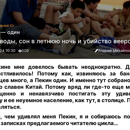
льный Юг
 — один
 воды, сон в летнюю ночь и убийство вее
24 10:30
509
Андрей Михайло
ине мне довелось бывать неоднократно. Д
стливилось! Потому как, извиняюсь за бан
цев много, а Пекин один. И именно тут собрано
о славен Китай. Потому вряд ли где-то еще 
оценно и ненавязчиво постигать эту удив
у и ее неуемное население, как тут, в столице. 
вляться.
, чем удивлял меня Пекин, я и собираюсь п
 записках предлагаемого читателю цикла…