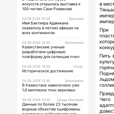
в мес
искусств открылась выставка к
100-летию Сахи Романова
Тянь
импе
04.08.2026 15:00
Культура
импер
Имя Бактияра Адамжана
оказалось в летних афишах на
При 
всех континентах
пласт
кото
04.08.2026 14:30
Экономика
Казахстанские ученые
конку
разработали цифровую
Пить 
платформу для селекции пчел
культ
04.08.2026 14:00
Спорт
горяч
Историческое достижение
Подне
льдо
04.08.2026 13:30
Экономика
голли
В Казахстане намолочено уже
1,6 миллиона тонн зерновых
Правд
Чего 
04.08.2026 13:00
Среда обитания
Данные по более 23 тысячам
адапт
водным объектам оцифрованы
довес
и включены в Национальную