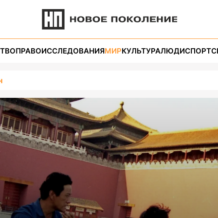
ТВО
ПРАВО
ИССЛЕДОВАНИЯ
МИР
КУЛЬТУРА
ЛЮДИ
СПОРТ
С
н