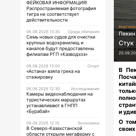
ФЕЙКОВАЯ ИНФОРМАЦИЯ!
Распространяемая фотография
тигра не соответствует
действительности
Мир
Глоба
06.08.2026 13:30
Среда обитания
Пекин
Семь новых судов для очистки
Стук
крупных водохранилищ и
каналов будут предоставлены
25.09.20
филиалам РГП «Казводхоз»
06.08.2026 13:00
Спорт
В Пек
«Астана» взяла грека на
Посча
стажировку
китай
06.08.2026 12:30
Исследования
тольк
Камеры видеонаблюдения на
полн
туристических маршрутах
стран
устанавливают в ГНПП
«Бурабай»
и уди
О том
06.08.2026 12:15
Экономика
В Северо-Казахстанской
своих
области открыли мегаферму с