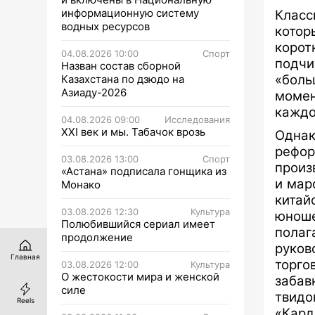
информационную систему
Класс
водных ресурсов
котор
коро
04.08.2026 10:00
Спорт
подч
Назван состав сборной
«боль
Казахстана по дзюдо на
Азиаду-2026
момен
каждо
04.08.2026 09:00
Исследования
XXI век и мы. Табачок врозь
Однак
рефо
03.08.2026 13:00
Спорт
произ
«Астана» подписала гонщика из
и мар
Монако
китай
03.08.2026 12:30
Культура
юнош
Полюбившийся сериал имеет
пола
продолжение
руков
Главная
торго
03.08.2026 12:00
Культура
О жестокости мира и женской
забав
силе
твидо
Reels
«Кард